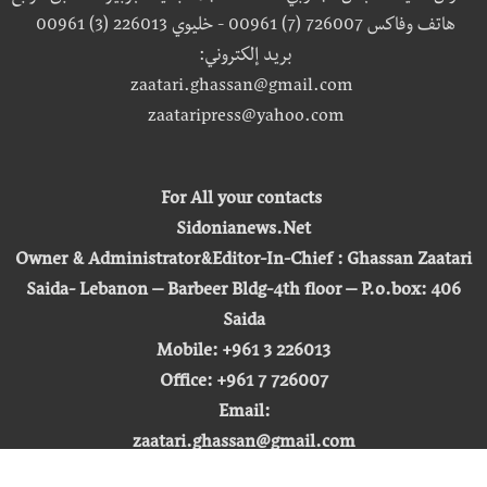
هاتف وفاكس 726007 (7) 00961 - خليوي 226013 (3) 00961
بريد إلكتروني:
zaatari.ghassan@gmail.com
zaataripress@yahoo.com
For All your contacts
Sidonianews.Net
Owner & Administrator&Editor-In-Chief : Ghassan Zaatari
Saida- Lebanon – Barbeer Bldg-4th floor – P.o.box: 406
Saida
Mobile: +961 3 226013
Office: +961 7 726007
Email:
zaatari.ghassan@gmail.com
zaataripress@yahoo.com