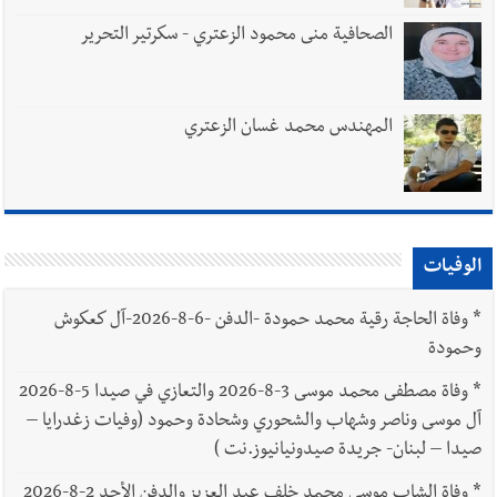
الصحافية منى محمود الزعتري - سكرتير التحرير
المهندس محمد غسان الزعتري
الوفيات
*
وفاة الحاجة رقية محمد حمودة -الدفن -6-8-2026-آل كعكوش
وحمودة
*
وفاة مصطفى محمد موسى 3-8-2026 والتعازي في صيدا 5-8-2026
آل موسى وناصر وشهاب والشحوري وشحادة وحمود (وفيات زغدرايا –
صيدا – لبنان- جريدة صيدونيانيوز.نت )
*
وفاة الشاب موسى محمد خلف عبد العزيز والدفن الأحد 2-8-2026