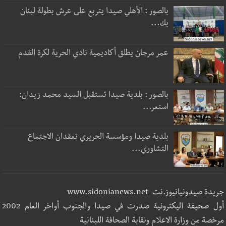
بالصور : الأهلي صيدا يتربع على عرش بطولة لبنان
بك...
عمر مرجان يطلق أكاديمية نادي الحرية لكرة القدم
بالصور : بلدية صيدا تستقبل السيد محمد زيدان:
استعر...
بلدية صيدا ومؤسسة الحريري تعقدان الاجتماع
التشاوري...
جريدة صيدونيانيوز.نت www.sidonianews.net
أول صحيفة اليكترونية صدرت في صيدا والجنوب أواخر العام 2002
مرخصة من وزارة الاعلام ونقابة الصحافة اللبنانية