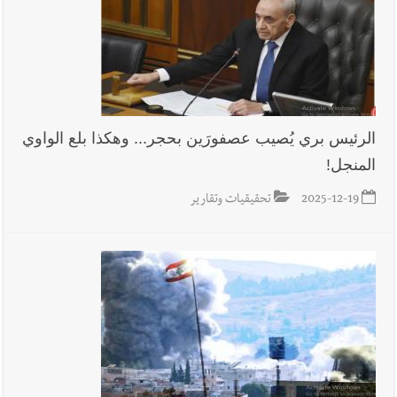
7-8-2026
أخبار لبنان
قائد الجيش اللبناني العماد رودولف هيكل استقبل
النائب أكرم شهيب الذي شدد على ضرورة التفاف جميع اللبنانيين
الرئيس بري يُصيب عصفورَين بحجر... وهكذا بلع الواوي
حول الجيش في هذه المرحلة الدقيقة
المنجل!
أخبار لبنان
مؤسسة مياه لبنان الجنوبي : جيش العدوالاسرائيلي
2025-12-19
تحقيقيات وتقارير
يستهدف فرق المؤسسة أثناء عملهم في عيتا الجبل