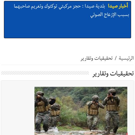
أخبار صيدا
بلدية صيدا : حجز مركبتي توكتوك وتغريم صاحبهما
بسبب الإزعاج الصوتي
أخبار صيدا
We are hiring in Saida - Apply now before 14
august ...مطلوب موظفة للعمل في الأكاديمية الدولية لبناء
الرئيسية
/
تحقيقيات وتقارير
القدرات -صيدا
تحقيقيات وتقارير
أخبار صيدا
بلدية صيدا ومؤسسة الحريري تعقدان الاجتماع
التشاوري الأول للمرصد الحضري
أخبار صيدا
بالصور : بلدية صيدا تستقبل السيد محمد زيدان:
استعراض شامل لمشاريع وتأكيدٌ على حماية القيمة التراثية للمدينة
القديمة