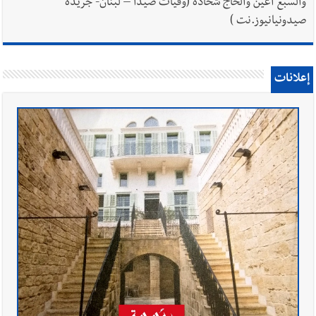
والسبع أعين والحاج شحادة (وفيات صيدا – لبنان- جريدة
صيدونيانيوز.نت )
إعلانات