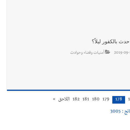
حدث بالكفور ليلاً؟
2019-09-
أمنيات وقضاء وحوادث
178
179
180
181
182
اللاحق
»
ج : 3005