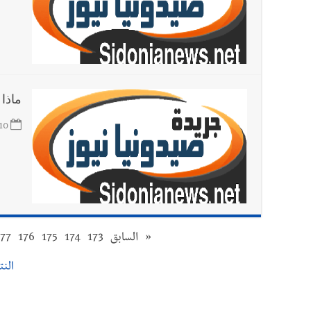
ماذا 
10
«
السابق
173
174
175
176
177
النتائ