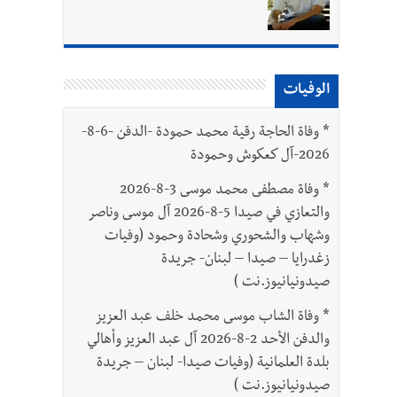
د العسكريين
الوفيات
بتور : 112 شهيداً شُيّعوا في غزة بعد أن بقوا تحت الأنقاض منذ عام 2023: أيُعقل أن يبقى الشعب الفلسطيني يعيش كل هذا الألم؟ وإلى متى
*
وفاة الحاجة رقية محمد حمودة -الدفن -6-8-
2026-آل كعكوش وحمودة
*
وفاة مصطفى محمد موسى 3-8-2026
والتعازي في صيدا 5-8-2026 آل موسى وناصر
وشهاب والشحوري وشحادة وحمود (وفيات
زغدرايا – صيدا – لبنان- جريدة
صيدونيانيوز.نت )
*
وفاة الشاب موسى محمد خلف عبد العزيز
والدفن الأحد 2-8-2026 آل عبد العزيز وأهالي
بلدة العلمانية (وفيات صيدا- لبنان – جريدة
صيدونيانيوز.نت )