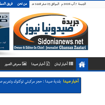
من نحن
فريق العم
الجمعة 7 آب 2026 م الموافق 23 صفر 1448 هـ
أخبار لبنان
أخبار صيدا
معرض الصور
أخبار صيدا
بلدية صيدا : حجز مركبتي توكتوك وتغريم ص
أخبار صيدا
We are hiring in Saida - Apply now before 14 august ...مطلوب موظفة للعمل في الأك