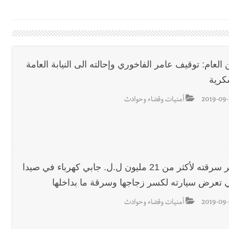
اع التشاوري الأول للمرصد الحضري
دان: استعراض شامل لمشاريع وتأكيدٌ على حماية القيمة التراثية للمدينة ا
 العام: توقيف عامر الفاخوري وإحالته الى النيابة العامة
كرية
القدم
2019-09-
أمنيات وقضاء وحوادث
ستقبل النائب أكرم شهيب الذي شدد على ضرورة التفاف جميع اللبنانيين حو
رائيلي يستهدف فرق المؤسسة أثناء عملهم في عيتا الجبل
لتبرير سرقته لأكثر من 21 مليون ل.ل. جابي كهرباء في صيدا
ي تعرض سيارته لكسر زجاجها وسرقة ما بداخلها
 التعازي بوفاة الراحل ميشال معلولي
2019-09-
أمنيات وقضاء وحوادث
وح طفيفة نتيجة استهداف إسرائيلي معادٍ لجرافة للجيش في بلدة المنصوري 