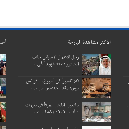
الأكثر مشاهدة البارحة
أخب
رجل الاعمال الاماراتي خلف
الحبتور : 112 شهيداً شُي...
50 تفجيراً في أسبوع... فرانس
برس: مقتل جنديين من ق...
 و3 أيام
بالصور: انفجار المرفأ في بيروت
4 آب - 2020 يكشف ك...