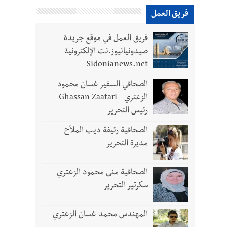
فريق العمل
فريق العمل في موقع جريدة
لقديمة
صيدونيانيوز.نت الإلكترونية
Sidonianews.net
الصحافي السفير غسان محمود
الزعتري - Ghassan Zaatari -
رئيس التحرير
ل الجيش في هذه المرحلة الدقيقة
الصحافية رئيفة ديب الملاّح -
مديرة التحرير
الصحافية منى محمود الزعتري -
سكرتير التحرير
المهندس محمد غسان الزعتري
- صور