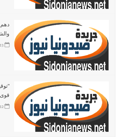
أخبار لبنان
مسيّرة أسرائيلية القت قنبلة صوتية باتجاه 
دهم 
والش
العالم العربي
تستمر هذه المعاناة التي تمزق القلوب والضمائر؟
13
"توق
قوى 
12