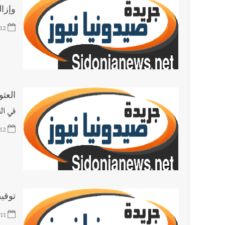
وإزال
12
العث
في الق
12
توقي
11