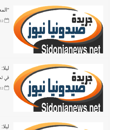
"الم
12
ليلا:
في تع
12
ليلا