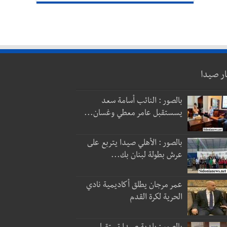
ار صيدا
بالصور : النائب أسامة سعد
يسستقبل عامر معطي وغسان...
بالصور : الأهلي صيدا يتربع على
عرش بطولة لبنان بك...
عمر مرجان يطلق أكاديمية نادي
الحرية لكرة القدم