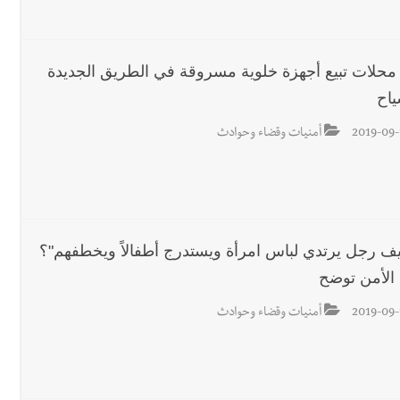
جرافة للجيش اللبناني خلال عملها في المنصوري ومعلومات أولية عن اصابة أح
محلات تبيع أجهزة خلوية مسروقة في الطريق الجديدة
ياح
رجل الاعمال الاماراتي خلف الح‫‬
2019-09-
أمنيات وقضاء وحوادث
يف رجل يرتدي لباس امرأة ويستدرج أطفالاً ويخطفهم"؟
الأمن توضح
2019-09-
أمنيات وقضاء وحوادث