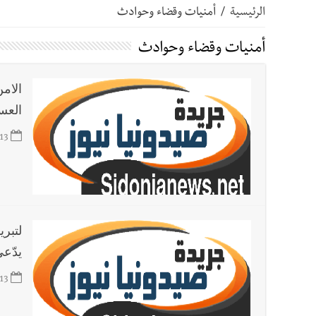
الرئيسية
/
أمنيات وقضاء وحوادث
أخبار صيدا
بلدية صيدا ومؤسسة الحريري تعقدان الاجتم
أمنيات وقضاء وحوادث
أخبار صيدا
بالصور : بلدية صيدا تستقبل السيد محمد زي
الامن
العس
أخبار صيدا
عمر مرجان يطلق أكاديمية نادي الحرية لكرة 
13
أخبار لبنان
قائد الجيش اللبناني العماد رودولف هيكل ا
أخبار لبنان
مؤسسة مياه لبنان الجنوبي : جيش العدوالاس
يدّع
أخبار لبنان
بهية الحريري تقدم بإسم الرئيس سعد الحريري
13
أخبار لبنان
الجيش اللبناني : إصابة أحد العسكريين بجر