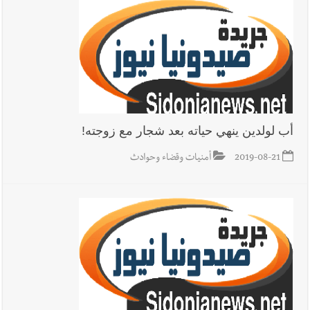
يُحذّر من الفراغ !
أب لولدين ينهي حياته بعد شجار مع زوجته!
2019-08-21
أمنيات وقضاء وحوادث