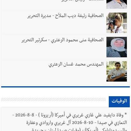
الصحافية رئيفة ديب الملاّح - مديرة التحرير
الصحافية منى محمود الزعتري - سكرتير التحرير
المهندس محمد غسان الزعتري
الوفيات
*
وفاة دايفيد علي غازي غريري في أميركا (أريزونا ) - 8-8-2026 -
التعازي في صيدا - 10-8-2026 آل غريري واروادي وعفارة
والسيدوزابلوكي (أمريكا) - (وفيات صيدا لبنان - جريدة