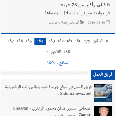
5 قتلى وأكثر من 23 جريحا
في حوادث سير في لبنان خلال الـ 24 ساعة
2019-08-19
أمنيات وقضاء وحوادث
«
السابق
179
180
181
182
183
184
185
186
187
188
اللاحق
»
النتائج : 3007
فريق العمل
فريق العمل في موقع جريدة صيدونيانيوز.نت الإلكترونية
Sidonianews.net
الصحافي السفير غسان محمود الزعتري - Ghassan
Zaatari - رئيس التحرير