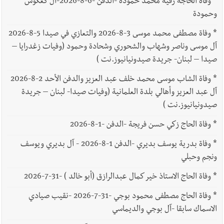
*
وفاة الحاجة رقية محمد حمودة -الدفن -6-8-2026-آل كعكوش
وحمودة
*
وفاة مصطفى محمد موسى 3-8-2026 والتعازي في صيدا 5-8-2026
آل موسى وناصر وشهاب والشحوري وشحادة وحمود (وفيات زغدرايا –
صيدا – لبنان- جريدة صيدونيانيوز.نت )
*
وفاة الشاب موسى محمد خلف عبد العزيز والدفن الأحد 2-8-2026
آل عبد العزيز وأهالي بلدة العلمانية (وفيات صيدا- لبنان – جريدة
صيدونيانيوز.نت )
*
وفاة الحاج زكي حسن فريجة -الدفن -1-8-2026
*
وفاة بدرية يوسف بديري -الدفن 1-8-2026 - آل بديري ويوسف
ونجم وحبلي
*
وفاة الحاج الاستاذ خير كمال عبدالرازق (أبو خالد ) -31-7-2026
*
وفاة الحاج مصطفى محمود بوجي -31-7-2026 -نقيب صيادي
الاسماك سابقا -آل بوجي والديماسي