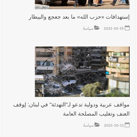
إستهدافات «حزب الله» ما بعد جعجع والبيطار
2021-10-16
سياسة
مواقف عربية ودولية تدعو لـ"التهدئة" في لبنان: لِوقف
العنف وتغليب المصلحة العامة
2021-10-15
سياسة