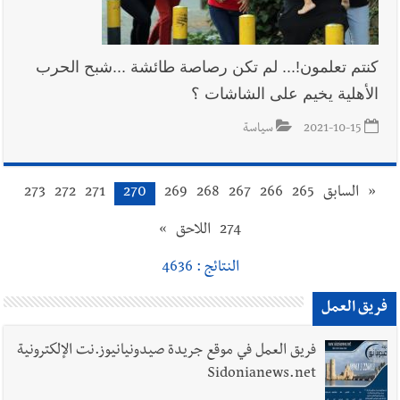
كنتم تعلمون!... لم تكن رصاصة طائشة ...شبح الحرب
الأهلية يخيم على الشاشات ؟
2021-10-15
سياسة
«
السابق
265
266
267
268
269
270
271
272
273
274
اللاحق
»
النتائج : 4636
فريق العمل
فريق العمل في موقع جريدة صيدونيانيوز.نت الإلكترونية
Sidonianews.net