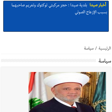
أخبار صيدا
We are hiring in Saida - Apply now before 14
august ...مطلوب موظفة للعمل في الأكاديمية الدولية لبناء
القدرات -صيدا
أخبار صيدا
بلدية صيدا ومؤسسة الحريري تعقدان الاجتماع
التشاوري الأول للمرصد الحضري
الرئيسية
/
سياسة
سياسة
أخبار صيدا
بالصور : بلدية صيدا تستقبل السيد محمد زيدان:
استعراض شامل لمشاريع وتأكيدٌ على حماية القيمة التراثية للمدينة
القديمة
أخبار صيدا
عمر مرجان يطلق أكاديمية نادي الحرية لكرة القدم