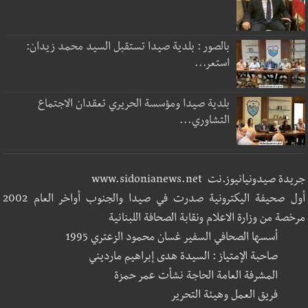
بالصور : بلدية صيدا تستقبل السيد محمد زيدان:
استعر...
بلدية صيدا ومؤسسة الحريري تعقدان الاجتماع
التشاوري...
جريدة صيدونيانيوز.نت www.sidonianews.net
أول صحيفة اليكترونية صدرت في صيدا والجنوب أواخر العام 2002
مرخصة من وزارة الاعلام ونقابة الصحافة اللبنانية
أسسها الصحافي السفير غسان محمود الزعتري 1995
صاحبة الإمتياز : السيدة هدى إبراهيم مارديني
المشرفة العامة الحاجة نشأت عمر حمزة
فريق العمل وهيئة التحرير