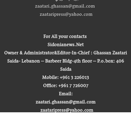
zaatari.ghassan@gmail.com
zaataripress@yahoo.com
For All your contacts
Sidonianews.Net
Owner & Administrator&Editor-In-Chief : Ghassan Zaatari
Saida- Lebanon – Barbeer Bldg-4th floor – P.o.box: 406
Saida
Mobile: +961 3 226013
Office: +961 7 726007
Email:
zaatari.ghassan@gmail.com
zaataripress@yahoo.com
[ المشاهدة : 255,426,811 ]