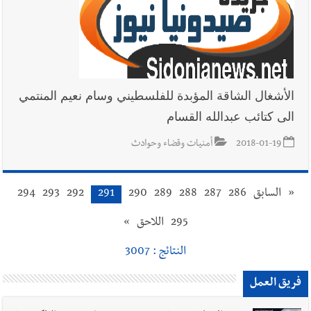
الأشغال الشاقة المؤبدة للفلسطيني وسام نعيم المنتمي
الى كتائب عبدالله القسام
2018-01-19
أمنيات وقضاء وحوادث
«
السابق
286
287
288
289
290
291
292
293
294
295
اللاحق
»
النتائج : 3007
فريق العمل