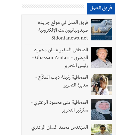
فريق العمل
فريق العمل في موقع جريدة
لقديمة
صيدونيانيوز.نت الإلكترونية
Sidonianews.net
الصحافي السفير غسان محمود
الزعتري - Ghassan Zaatari -
رئيس التحرير
ل الجيش في هذه المرحلة الدقيقة
الصحافية رئيفة ديب الملاّح -
مديرة التحرير
الصحافية منى محمود الزعتري -
سكرتير التحرير
المهندس محمد غسان الزعتري
- صور