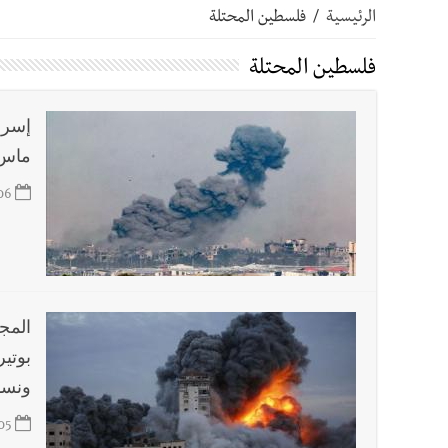
الرئيسية
/
فلسطين المحتلة
أخبار صيدا
بلدية صيدا ومؤسسة الحريري تعقدان الاجتم
فلسطين المحتلة
أخبار صيدا
بالصور : بلدية صيدا تستقبل السيد محمد زي
إسرا
ماس
أخبار صيدا
عمر مرجان يطلق أكاديمية نادي الحرية لكرة 
06
أخبار لبنان
قائد الجيش اللبناني العماد رودولف هيكل ا
أخبار لبنان
مؤسسة مياه لبنان الجنوبي : جيش العدوالاس
المج
أخبار لبنان
بهية الحريري تقدم بإسم الرئيس سعد الحريري
ونسا
05
أخبار لبنان
الجيش اللبناني : إصابة أحد العسكريين بجر