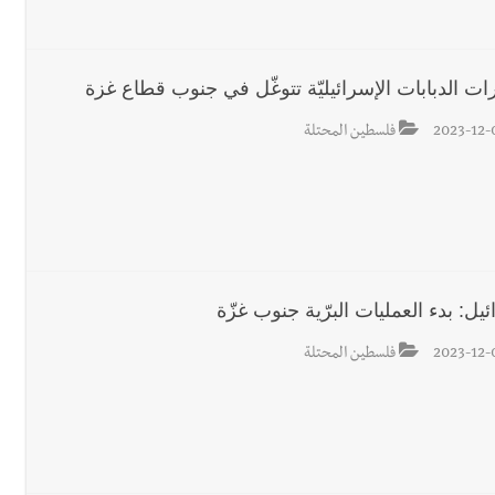
جرافة للجيش اللبناني خلال عملها في المنصوري ومعلومات أولية عن اصابة أح
ت الدبابات الإسرائيليّة تتوغّل في جنوب قطاع غزة
رجل الاعمال الاماراتي خلف الح‫‬
2023-12-
فلسطين المحتلة
يل: بدء العمليات البرّية جنوب غزّة
2023-12-
فلسطين المحتلة