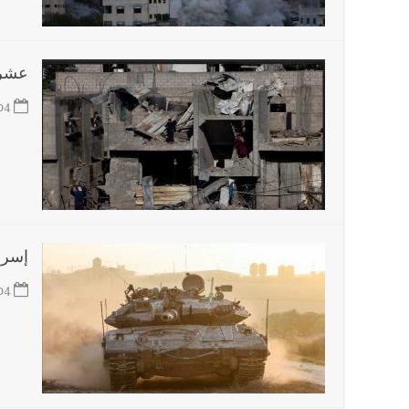
أخبار لبنان
مسيّرة أسرائيلية القت قنبلة صوتية باتجاه 
عشرا
العالم العربي
04
تستمر هذه المعاناة التي تمزق القلوب والضمائر؟
إسرائ
04