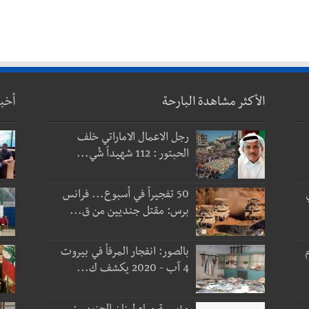
الأكثر مشاهدة البارحة
أخب
رجل الاعمال الاماراتي خلف
الحبتور : 112 شهيداً شُي...
50 تفجيراً في أسبوع... فرانس
برس: مقتل جنديين من ق...
 و3 أيام
بالصور: انفجار المرفأ في بيروت
4 آب - 2020 يكشف ك...