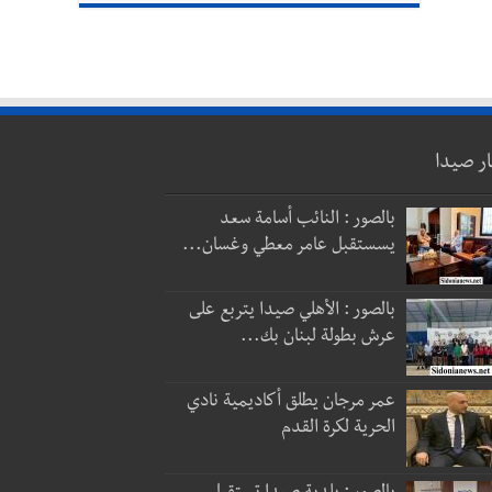
ار صيدا
بالصور : النائب أسامة سعد
يسستقبل عامر معطي وغسان...
بالصور : الأهلي صيدا يتربع على
عرش بطولة لبنان بك...
عمر مرجان يطلق أكاديمية نادي
الحرية لكرة القدم