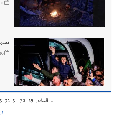
01
تمديد
30
«
السابق
29
30
31
32
3
النت