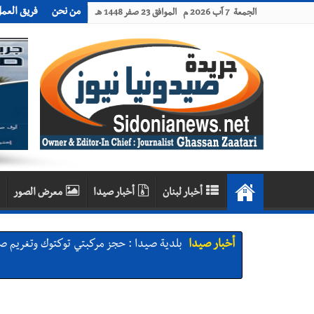
من نحن
فريق العم
الجمعة 7 آب 2026 م الموافق 23 صفر 1448 هـ
أخبار لبنان
أخبار صيدا
معرض الصور
أخبار صيدا
بلدية صيدا : حجز مركبتي توكتوك وتغريم ص
أخبار صيدا
We are hiring in Saida - Apply now before 14 august ...مطلوب موظفة للعمل في الأك