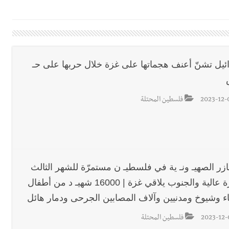
اع التشاوري الأول للمرصد الحضري
دان: استعراض شامل لمشاريع وتأكيدٌ على حماية القيمة التراثية للمدينة ا
ئيل تشنّ أعنف هجماتها على غزة خلال حربها على حـ
القدم
2023-12-
فلسطين المحتلة
ستقبل النائب أكرم شهيب الذي شدد على ضرورة التفاف جميع اللبنانيين حو
رائيلي يستهدف فرق المؤسسة أثناء عملهم في عيتا الجبل
ازر الصهيـ ونـ ية في فلسطيـ ن مستمرّة للشهر الثالث
بوتيرة عالية والجنوب يلاقي غزة | 16000 شهيـ د من أطفال
 التعازي بوفاة الراحل ميشال معلولي
ء وشيوخ ومدنيين وآلاف المصابين الجرحى ودمار هائل
2023-12-
فلسطين المحتلة
وح طفيفة نتيجة استهداف إسرائيلي معادٍ لجرافة للجيش في بلدة المنصوري 