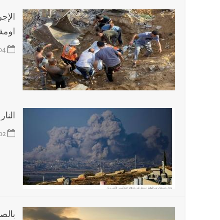
الإجر
اومة
04
النار
02
بالص