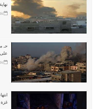
نهاية
01
حـ م
على 
01
انتها
غزة