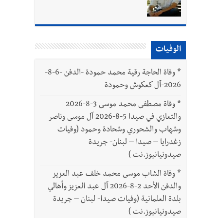
د العسكريين
الوفيات
بتور : 112 شهيداً شُيّعوا في غزة بعد أن بقوا تحت الأنقاض منذ عام 2023: أيُعقل أن يبقى الشعب الفلسطيني يعيش كل هذا الألم؟ وإلى متى
*
وفاة الحاجة رقية محمد حمودة -الدفن -6-8-
2026-آل كعكوش وحمودة
*
وفاة مصطفى محمد موسى 3-8-2026
والتعازي في صيدا 5-8-2026 آل موسى وناصر
وشهاب والشحوري وشحادة وحمود (وفيات
زغدرايا – صيدا – لبنان- جريدة
صيدونيانيوز.نت )
*
وفاة الشاب موسى محمد خلف عبد العزيز
والدفن الأحد 2-8-2026 آل عبد العزيز وأهالي
بلدة العلمانية (وفيات صيدا- لبنان – جريدة
صيدونيانيوز.نت )