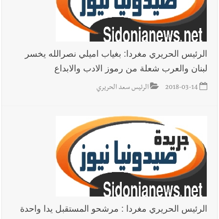
الرئيس الحريري مغردا: بغياب اميلي نصرالله يخسر
لبنان والعرب شعلة من رموز الادب والابداع
2018-03-14
الرئيس سعد الحريري
الرئيس الحريري مغردا : مرشحو المستقبل يدا واحدة