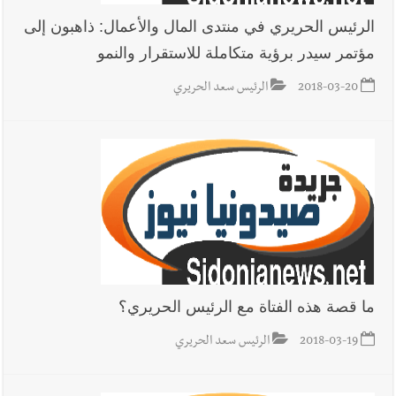
الرئيس الحريري في منتدى المال والأعمال: ذاهبون إلى
مؤتمر سيدر برؤية متكاملة للاستقرار والنمو
أخبار لبنان
بالصور : قائد الجيش اللبناني العماد رودولف هيكل شدد
خلال استقباله قائد القوة المشتركة الألمانية اللواء Alexander
2018-03-20
الرئيس سعد الحريري
Sollfrank على ضرورة تعزيز التعاون بين الجيشَين
أخبار لبنان
الطقس غدا صيفي معتاد والحرارة ضمن معدلاتها
الموسمية
أخبار لبنان
إنفجار مرفأ أم إنفجار دولة؟... كيف نحمي لبنان؟
ما قصة هذه الفتاة مع الرئيس الحريري؟
2018-03-19
الرئيس سعد الحريري
أخبار لبنان
راتب النائب من 3 آلاف إلى 5 آلاف دولار شهرياً...