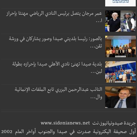
عمر مرجان يتصل برئيس النادي الرياضي مهنئا بإحراز
ا...
بالصور: رئيسا بلديتي صيدا وصور يشاركان في ورشة
تقن...
بلدية صيدا تهنئ نادي الأهلي صيدا بإحرازه بطولة
لبن...
النائب عبدالرحمن البزري تابع الملفات الإنمائية
وال...
جريدة صيدونيانيوز.نت www.sidonianews.net
أول صحيفة اليكترونية صدرت في صيدا والجنوب أواخر العام 2002