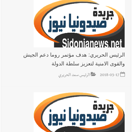
فكيف أقرّت الزيادة؟
أخبار لبنان
مواجهة مؤجّلة لنزاع طويل
الرئيس الحريري: هدف مؤتمر روما دعم الجيش
والقوى الامنية لتعزيز سلطة الدولة
العالم العربي
رجل الاعمال الاماراتي خلف الحبتور : 112 شهيداً
شُيّعوا في ‫غزة‬ بعد أن بقوا تحت الأنقاض منذ عام 2023: أيُعقل أن
2018-03-17
الرئيس سعد الحريري
يبقى الشعب الفلسطيني يعيش كل هذا الألم؟ وإلى متى تستمر هذه
المعاناة التي تمزق القلوب والضمائر؟