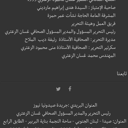
أسسها الصحافي السفير غسان محمود الزعتري 1995
صاحبة الإمتياز : السيدة هدى إبراهيم مارديني
المشرفة العامة الحاجة نشأت عمر حمزة
فريق العمل وهيئة التحرير
رئيس التحرير المسؤول والمدير المسؤول الصحافي غسان الزعتري
مديرة التحرير: الصحافية الأستاذة رئيفة ديب الملاح
سكرتير التحرير : الصحافية الأستاذة منى محمود الزعتري
المهندس محمد غسان الزعتري
تابعنا
العنوان البريدي :جريدة صيدونيا نيوز
رئيس التحرير والمدير المسؤول الصحافي غسان الزعتري
العنوان: صيدا - لبنان الجنوبي - ساحة النجمة بناية البربير - الطابق الرابع