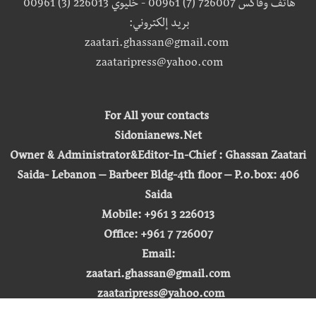
هاتف وفاكس 726007 (7) 00961 - خليوي 226013 (3) 00961
بريد إلكتروني:
zaatari.ghassan@gmail.com
zaataripress@yahoo.com
For All your contacts
Sidonianews.Net
Owner & Administrator&Editor-In-Chief : Ghassan Zaatari
Saida- Lebanon – Barbeer Bldg-4th floor – P.o.box: 406
Saida
Mobile: +961 3 226013
Office: +961 7 726007
Email:
zaatari.ghassan@gmail.com
zaataripress@yahoo.com