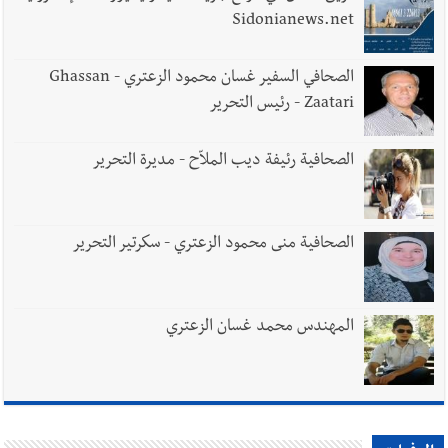
Sidonianews.net
الصحافي السفير غسان محمود الزعتري - Ghassan
Zaatari - رئيس التحرير
الصحافية رئيفة ديب الملاّح - مديرة التحرير
الصحافية منى محمود الزعتري - سكرتير التحرير
المهندس محمد غسان الزعتري