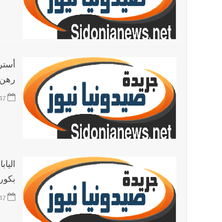
أخبار لبنان
مواجهة مؤجّلة لنزاع طويل
العالم العربي
تستمر هذه المعاناة التي تمزق القلوب والضمائر؟
رهن 
أخبار العالم
الرئيس الأميركي ترامب يحذّر إيران من ضربة
17
أخبار صيدا
بلدية صيدا تهنئ نادي الأهلي صيدا بإحرازه بطو
الياب
بكورو
17