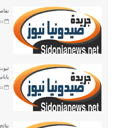
تفاص
12
ياباني
12
نتائ