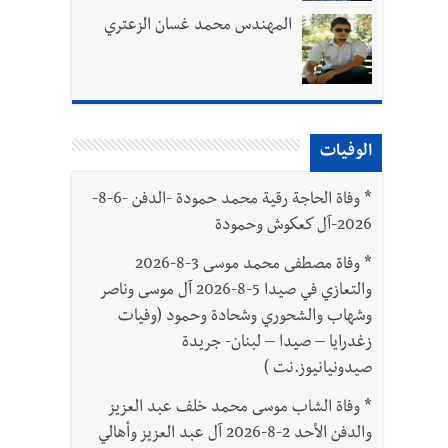
المهندس محمد غسان الزعتري
بتور : 112 شهيداً شُيّعوا في غزة بعد أن بقوا تحت الأنقاض منذ عام 2023: أيُعقل أن يبقى الشعب الفلسطيني يعيش كل هذا الألم؟ وإلى متى
الوفيات
ّة
*
وفاة الحاجة رقية محمد حمودة -الدفن -6-8-
2026-آل كعكوش وحمودة
*
وفاة مصطفى محمد موسى 3-8-2026
والتعازي في صيدا 5-8-2026 آل موسى وناصر
وشهاب والشحوري وشحادة وحمود (وفيات
زغدرايا – صيدا – لبنان- جريدة
صيدونيانيوز.نت )
*
وفاة الشاب موسى محمد خلف عبد العزيز
والدفن الأحد 2-8-2026 آل عبد العزيز وأهالي