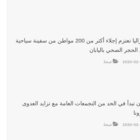
رجل الاعمال الاماراتي خلف الح‫‬
أستراليا تعتزم إجلاء أكثر من 200 مواطن من سفينة سياحية
الحجر الصحي باليابان
 قوية... وإعلام إيراني: الاتّفاق مع عُمان مؤجّل ما دامت التهديدات مستمر
2020-02-
صحة
لة لبنان بكرة الطاولة للرجال للعام الرابع على التوالي
ان تبدأ في الحد من التجمعات العامة مع تزايد العدوى
نا
2020-02-
صحة