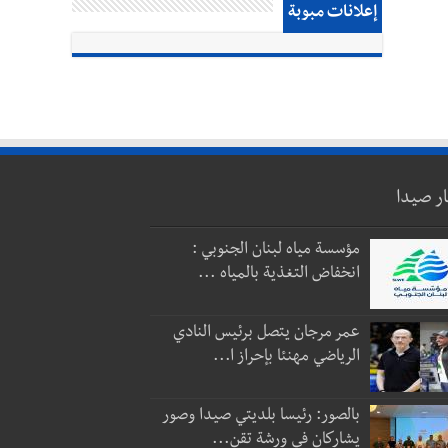
إعلانات مبوبة
ار صيدا
مؤسسة مياه لبنان الجنوبي :
انخفاض التغذية بالمياه ...
عمر مرجان يتصل برئيس النادي
الرياضي مهنئا بإحراز ا...
بالصور: رئيسا بلديتي صيدا وصور
يشاركان في ورشة تقن...