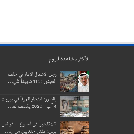
الأكثر مشاهدة لليوم
رجل الاعمال الاماراتي خلف
الحبتور : 112 شهيداً شُي...
بالصور: انفجار المرفأ في بيروت
4 آب - 2020 يكشف ك...
50 تفجيراً في أسبوع... فرانس
برس: مقتل جنديين من ق...