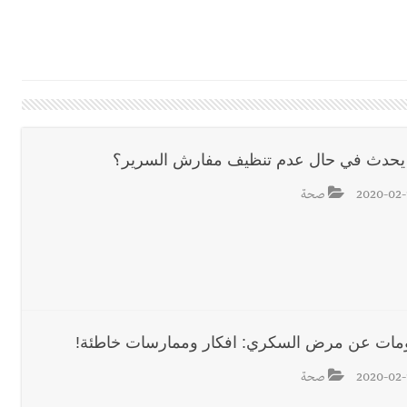
 بإحراز البطولة
 بالمياه في صيدا نتيجة الانقطاع المتكرر لخط الخدمات الكهربائي
رائم استدراج وابتزاز واعتداء جنسي على قاصر
 يحدث في حال عدم تنظيف مفارش السرير؟
قائد القوة المشتركة الألمانية اللواء Alexander Sollfrank على ضرورة تعزيز التعاون بين الجيشَين
2020-02-
صحة
تها الموسمية
نان؟
مات عن مرض السكري: افكار وممارسات خاطئة!
2020-02-
صحة