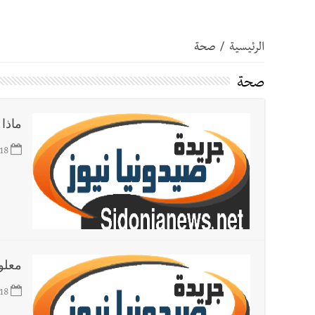
أخبار صيدا
عمر مرجان يتصل برئيس النادي الرياضي مهنئا
الرئيسية
/
صحة
أخبار صيدا
مؤسسة مياه لبنان الجنوبي : انخفاض التغذية
صحة
أخبار صيدا
مفرزة صيدا القضائية توقف ثلاثة أشخاص بج
ماذا
أخبار لبنان
بالصور : قائد الجيش اللبناني العماد رودولف هيكل شدد خلال استقباله 
18
أخبار لبنان
الطقس غدا صيفي معتاد والحرارة ضمن معدلا
أخبار لبنان
إنفجار مرفأ أم إنفجار دولة؟... كيف نحمي لب
معلو
أخبار لبنان
راتب النائب من 3 آلاف إلى 5 آلاف دولار شهرياً... فكيف أقرّت الزيادة؟
18