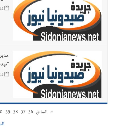
12
مدير
"تهدي
11
«
السابق
36
37
38
39
0
النت