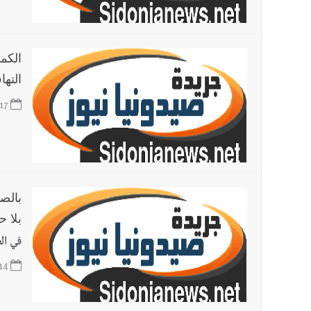
الكم
الته
17
بالص
بلا حجر صحي
في ال
14