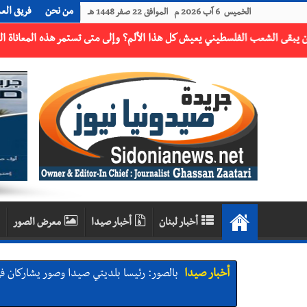
من نحن
فريق الع
الخميس 6 آب 2026 م الموافق 22 صفر 1448 هـ
أخبار لبنان
أخبار صيدا
معرض الصور
أخبار صيدا
بالصور: رئيسا بلديتي صيدا وصور يشاركان ف