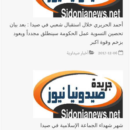
في صيدا نتيجة الانقطاع المتكرر لخط الخدمات الكهربائي
أحمد الحريري خلال استقبال شعبي في صيدا : بعد بيان
أخبار صيدا
مفرزة صيدا القضائية توقف ثلاثة أشخاص بجرائم
تحصين التسوية عمل الحكومة سينطلق مجدداً ويعود
استدراج وابتزاز واعتداء جنسي على قاصر
بزخم وقوة اكبر
2017-12-06
أخبار صيداوية
أخبار لبنان
بالصور : قائد الجيش اللبناني العماد رودولف هيكل شدد
خلال استقباله قائد القوة المشتركة الألمانية اللواء Alexander
Sollfrank على ضرورة تعزيز التعاون بين الجيشَين
أخبار لبنان
الطقس غدا صيفي معتاد والحرارة ضمن معدلاتها
الموسمية
شهر شهداء الجماعة الإسلامية في صيدا