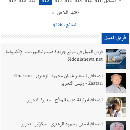
«
السابق
411
412
413
414
415
416
417
418
419
420
اللاحق
»
النتائج : 4226
فريق العمل
فريق العمل في موقع جريدة صيدونيانيوز.نت الإلكترونية
Sidonianews.net
الصحافي السفير غسان محمود الزعتري - Ghassan
Zaatari - رئيس التحرير
الصحافية رئيفة ديب الملاّح - مديرة التحرير
الصحافية منى محمود الزعتري - سكرتير التحرير