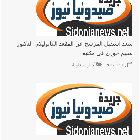
يبقى الشعب الفلسطيني يعيش كل هذا الألم؟ وإلى متى تستمر هذه
المعاناة التي تمزق القلوب والضمائر؟
أخبار العالم
الرئيس الأميركي ترامب يحذّر إيران من ضربة قوية...
وإعلام إيراني: الاتّفاق مع عُمان مؤجّل ما دامت التهديدات مستمرّة
سعد استقبل المرشح عن المقعد الكاثوليكي الدكتور
سليم خوري في مكتبه
أخبار صيدا
بلدية صيدا تهنئ نادي الأهلي صيدا بإحرازه بطولة لبنان
2017-12-05
أخبار صيداوية
بكرة الطاولة للرجال للعام الرابع على التوالي