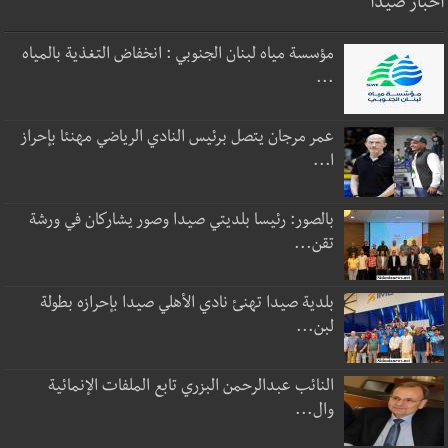
أخبار صيدا
مؤسسة مياه لبنان الجنوبي : انخفاض التغذية بالمياه
...
عمر مرجان يتصل برئيس النادي الرياضي مهنئا بإحراز
ا...
بالصور: رئيسا بلديتي صيدا وصور يشاركان في ورشة
تقن...
بلدية صيدا تهنئ نادي الأهلي صيدا بإحرازه بطولة
لبن...
النائب عبدالرحمن البزري تابع الملفات الإنمائية
وال...