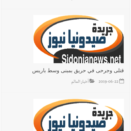
أخبار لبنان
إنفجار مرفأ أم إنفجار دولة؟... كيف نحمي لبنان؟
أخبار لبنان
راتب النائب من 3 آلاف إلى 5 آلاف دولار شهرياً...
فكيف أقرّت الزيادة؟
قتلى وجرحى في حريق بمبنى وسط باريس
أخبار لبنان
مواجهة مؤجّلة لنزاع طويل
2019-06-22
أخبار العالم
العالم العربي
رجل الاعمال الاماراتي خلف الحبتور : 112 شهيداً
شُيّعوا في ‫غزة‬ بعد أن بقوا تحت الأنقاض منذ عام 2023: أيُعقل أن