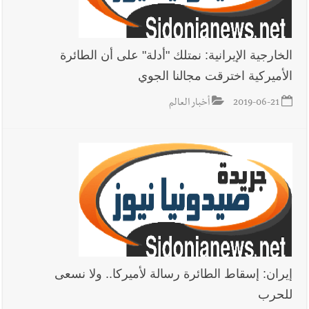
يبقى الشعب الفلسطيني يعيش كل هذا الألم؟ وإلى متى تستمر هذه
المعاناة التي تمزق القلوب والضمائر؟
أخبار العالم
الرئيس الأميركي ترامب يحذّر إيران من ضربة قوية...
الخارجية الإيرانية: نمتلك "أدلة" على أن الطائرة
وإعلام إيراني: الاتّفاق مع عُمان مؤجّل ما دامت التهديدات مستمرّة
الأميركية اخترقت مجالنا الجوي
2019-06-21
أخبار العالم
إيران: إسقاط الطائرة رسالة لأميركا.. ولا نسعى
للحرب