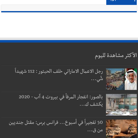
الأكثر مشاهدة لليوم
رجل الاعمال الاماراتي خلف الحبتور : 112 شهيداً
شُي...
بالصور: انفجار المرفأ في بيروت 4 آب - 2020
يكشف ك...
50 تفجيراً في أسبوع... فرانس برس: مقتل جنديين
من ق...