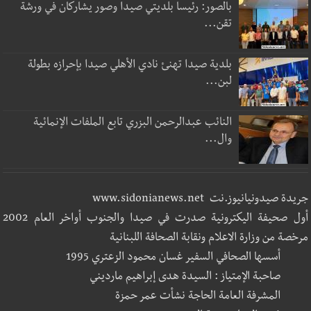
بالصور: رئيسا بلديتي صيدا وصور يشاركان في ورشة
تقن...
بلدية صيدا تهنئ نادي الأهلي صيدا بإحرازه بطولة
لبن...
النائب عبدالرحمن البزري تابع الملفات الإنمائية
وال...
جريدة صيدونيانيوز.نت www.sidonianews.net
أول صحيفة اليكترونية صدرت في صيدا والجنوب أواخر العام 2002
مرخصة من وزارة الاعلام ونقابة الصحافة اللبنانية
أسسها الصحافي السفير غسان محمود الزعتري 1995
صاحبة الإمتياز : السيدة هدى إبراهيم مارديني
المشرفة العامة الحاجة نشأت عمر حمزة