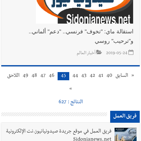
استقالة ماي: "تخوف" فرنسي.. "دعم" ألماني..
و"ترحيب" روسي
2019-05-24
أخبار العالم
«
السابق
40
41
42
43
44
45
46
47
48
49
اللاحق
»
النتائج : 627
فريق العمل
فريق العمل في موقع جريدة صيدونيانيوز.نت الإلكترونية
Sidonianews.net