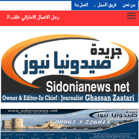
من نحن
فريق العمل
اتصل بنا
رجل الاعمال الاماراتي خلف الحبتور : 112 شهيداً شُيّعوا في ‫غزة‬ بعد أن بقوا تحت الأنقاض منذ عام 2023: أيُعقل أن يبقى الشعب الفلسطيني يعيش كل هذا الألم؟ وإلى متى تستمر هذه المعاناة التي تمزق القلوب والضمائر؟
×