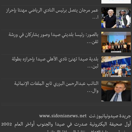
عمر مرجان يتصل برئيس النادي الرياضي مهنئا بإحراز
ا...
بالصور: رئيسا بلديتي صيدا وصور يشاركان في ورشة
تقن...
بلدية صيدا تهنئ نادي الأهلي صيدا بإحرازه بطولة
لبن...
النائب عبدالرحمن البزري تابع الملفات الإنمائية
وال...
جريدة صيدونيانيوز.نت www.sidonianews.net
أول صحيفة اليكترونية صدرت في صيدا والجنوب أواخر العام 2002