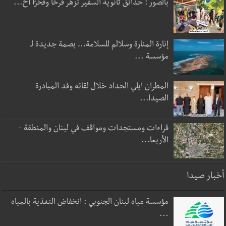
بالصور : حدائق ثانوية السفير تزهر فرحًا وفخرًا اح...
إنارة المنارة وسلالم للسلامة… بصمة جديدة لـ
مؤسسة ...
المطران ايلي الحداد خلال لقائه وفد المبادرة
الصيدا...
قراءات ومستجدات ومواقف في لبنان والمنطقة -
الأربعا...
أخبار صيدا
مؤسسة مياه لبنان الجنوبي : انخفاض التغذية بالمياه
...