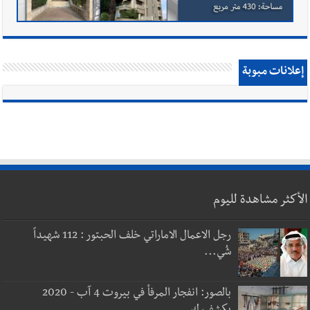
إعلانات مبوبة
الأكثر مشاهدة لليوم
رجل الاعمال الاماراتي خلف الحبتور : 112 شهيداً
شُي...
بالصور: انفجار المرفأ في بيروت 4 آب - 2020