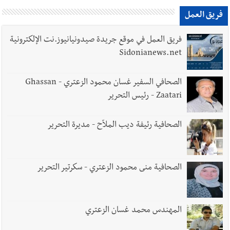
فريق العمل
فريق العمل في موقع جريدة صيدونيانيوز.نت الإلكترونية
Sidonianews.net
الصحافي السفير غسان محمود الزعتري - Ghassan
Zaatari - رئيس التحرير
الصحافية رئيفة ديب الملاّح - مديرة التحرير
الصحافية منى محمود الزعتري - سكرتير التحرير
المهندس محمد غسان الزعتري