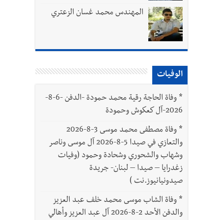
المهندس محمد غسان الزعتري
بتور : 112 شهيداً شُيّعوا في غزة بعد أن بقوا تحت الأنقاض منذ عام 2023: أيُعقل أن يبقى الشعب الفلسطيني يعيش كل هذا الألم؟ وإلى متى
ّة
الوفيات
*
وفاة الحاجة رقية محمد حمودة -الدفن -6-8-
2026-آل كعكوش وحمودة
*
وفاة مصطفى محمد موسى 3-8-2026
والتعازي في صيدا 5-8-2026 آل موسى وناصر
وشهاب والشحوري وشحادة وحمود (وفيات
زغدرايا – صيدا – لبنان- جريدة
صيدونيانيوز.نت )
*
وفاة الشاب موسى محمد خلف عبد العزيز
والدفن الأحد 2-8-2026 آل عبد العزيز وأهالي