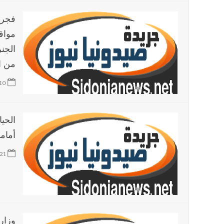
فجرا
مواق
الجن
من ا
10
الحيا
أمام
21