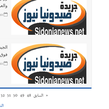
والعودة
30
فوق 
10
«
السابق
48
49
50
51
52
النت