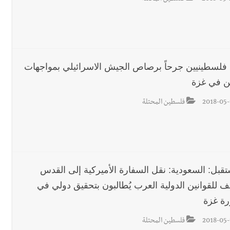
رجل الاعمال الاماراتي خلف الح‫‬
 قوية... وإعلام إيراني: الاتّفاق مع عُمان مؤجّل ما دامت التهديدات مستمر
 فلسطينيين جرحاً برصاص الجيش الاسرائيلي بمواجهات
ين في غزة
لة لبنان بكرة الطاولة للرجال للعام الرابع على التوالي
2018-05-
فلسطين المحتلة
ي ورشة تقنية حول الحد من النفايات البحرية وشباك الصيد المهملة
تقبل: السعودية: نقل السفارة الأميركية إلى القدس
ف للقوانين الدولية العرب يُطالبون بتحقيق دولي في
ة غزة
2018-05-
فلسطين المحتلة