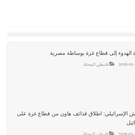
 بالمياه في صيدا نتيجة الانقطاع المتكرر لخط الخدمات الكهربائي
رائم استدراج وابتزاز واعتداء جنسي على قاصر
قائد القوة المشتركة الألمانية اللواء Alexander Sollfrank على ضرورة تعزيز التعاون بين الجيشَين
 الهدوء إلى قطاع غزة بوساطة مصرية
2018-05-
فلسطين المحتلة
تها الموسمية
نان؟
ش الإسرائيلي: اطلاق قذائف هاون من قطاع غزة على
ئيل
2018-05-
فلسطين المحتلة