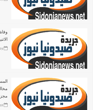
العالم العربي
تستمر هذه المعاناة التي تمزق القلوب والضمائر؟
أخبار العالم
الرئيس الأميركي ترامب يحذّر إيران من ضربة
وفاة
الاثن
أخبار صيدا
بلدية صيدا تهنئ نادي الأهلي صيدا بإحرازه بطو
19
أخبار صيدا
بالصور: رئيسا بلديتي صيدا وصور يشاركان ف
المس
مخال
مجزر
18