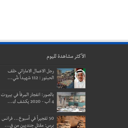
الأكثر مشاهدة لليوم
رجل الاعمال الاماراتي خلف
الحبتور : 112 شهيداً شُي...
بالصور: انفجار المرفأ في بيروت
4 آب - 2020 يكشف ك...
50 تفجيراً في أسبوع... فرانس
برس: مقتل جنديين من ق...