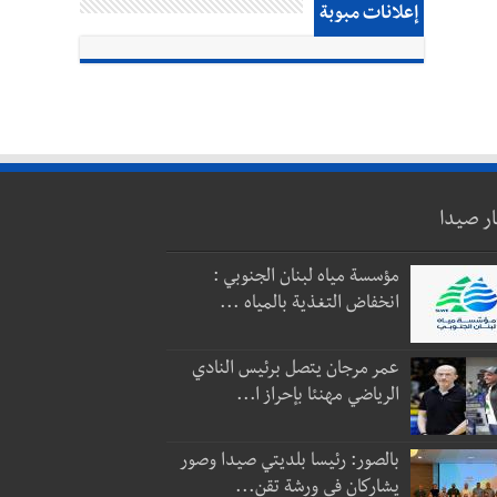
إعلانات مبوبة
ار صيدا
مؤسسة مياه لبنان الجنوبي :
انخفاض التغذية بالمياه ...
عمر مرجان يتصل برئيس النادي
الرياضي مهنئا بإحراز ا...
بالصور: رئيسا بلديتي صيدا وصور
يشاركان في ورشة تقن...