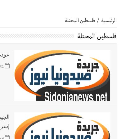
أخبار صيدا
مؤسسة مياه لبنان الجنوبي : انخفاض التغذية
الرئيسية
/
فلسطين المحتلة
أخبار صيدا
مفرزة صيدا القضائية توقف ثلاثة أشخاص بج
فلسطين المحتلة
أخبار لبنان
بالصور : قائد الجيش اللبناني العماد رودولف هيكل شدد خلال استقباله 
عودة
31
أخبار لبنان
الطقس غدا صيفي معتاد والحرارة ضمن معدلا
أخبار لبنان
إنفجار مرفأ أم إنفجار دولة؟... كيف نحمي لب
أخبار لبنان
راتب النائب من 3 آلاف إلى 5 آلاف دولار شهرياً... فكيف أقرّت الزيادة؟
الجي
إسرا
أخبار لبنان
مواجهة مؤجّلة لنزاع طويل
29