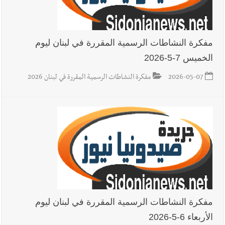
استدراج وابتزاز واعتداء جنسي على قاصر
مفكرة النشاطات الرسمية المقررة في لبنان ليوم
الخميس 7-5-2026
أخبار لبنان
بالصور : قائد الجيش اللبناني العماد رودولف هيكل شدد
خلال استقباله قائد القوة المشتركة الألمانية اللواء Alexander
2026-05-07
مفكرة النشاطات الرسمية المقررة في لبنان 2026
Sollfrank على ضرورة تعزيز التعاون بين الجيشَين
أخبار لبنان
الطقس غدا صيفي معتاد والحرارة ضمن معدلاتها
الموسمية
أخبار لبنان
إنفجار مرفأ أم إنفجار دولة؟... كيف نحمي لبنان؟
مفكرة النشاطات الرسمية المقررة في لبنان ليوم
الأربعاء 6-5-2026