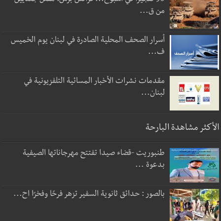
50 تفجيراً في أسبوع... فرانس برس: مقتل جنديين
من ق...
أسرار الصحف المحلية الصادرة في لبنان يوم الخميس
ف...
مقدمات نشرات الأخبار المسائية التلفزيونية في
لبنان...
الأكثر مشاهدة البارحة
طنبوريت -قضاء صيدا تفتتح مهرجاناتها الصيفية
بدعوة ...
بالصور : حدائق ثانوية السفير تزهر فرحًا وفخرًا اح...