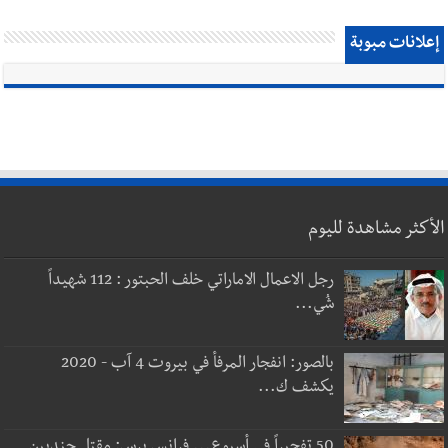
إعلانات مبوبة
الأكثر مشاهدة لليوم
رجل الاعمال الاماراتي خلف الحبتور : 112 شهيداً
شُي...
بالصور: انفجار المرفأ في بيروت 4 آب - 2020
يكشف ك...