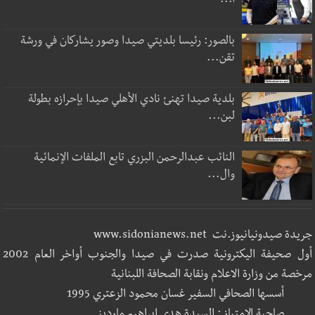
ا...
بالصور: رئيسا بلديتي صيدا وصور يشاركان في ورشة
تقن...
بلدية صيدا تهنئ نادي الأهلي صيدا بإحرازه بطولة
لبن...
النائب عبدالرحمن البزري تابع الملفات الإنمائية
وال...
جريدة صيدونيانيوز.نت www.sidonianews.net
أول صحيفة اليكترونية صدرت في صيدا والجنوب أواخر العام 2002
مرخصة من وزارة الاعلام ونقابة الصحافة اللبنانية
أسسها الصحافي السفير غسان محمود الزعتري 1995