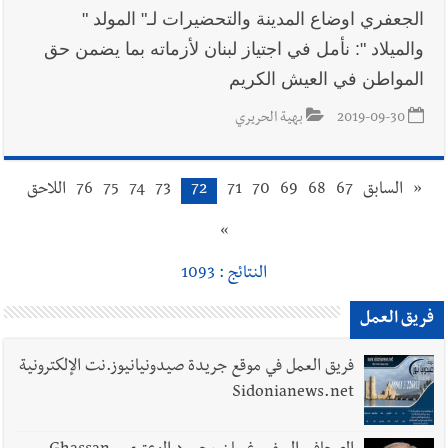
الجعفري اوضاع المدينة والتحضيرات لـ" المولد "
والميلاد ": نأمل في اجتياز لبنان لأزماته بما يضمن حق
المواطن في العيش الكريم
2019-09-30
بهية الحريري
«
السابق
67
68
69
70
71
72
73
74
75
76
اللاحق
»
النتائج : 1093
فريق العمل
فريق العمل في موقع جريدة صيدونيانيوز.نت الإلكترونية
Sidonianews.net