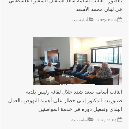
بالصور : النائب أسامة سعد استقبل السفير الفلسطيني
في لبنان محمد الأسعد
أخبار لبنان
خلفيات توقيف السفير الفلسطيني السابق أشرف دبور:
تداخل السياسة بالقضاء ولبنان قد يسلّمه إلى السلطة
2025-11-08
أسامه سعد
أخبار لبنان
حراك ديبلوماسي للتجديد لـ اليونيفيل .. مسؤول غربي
يُحذّر من الفراغ !
أخبار لبنان
ليلة سقوط رياض سلامة... هل ننتظر الحقيقة؟
أخبار لبنان
ثقوب في اقتراح قانون الإعلام
النائب أسامة سعد شدد خلال لقائه رئيس بلدية
طنبوريت الدكتور إيلي خطار على أهمية النهوض بالعمل
البلدي وتفعيل دوره في خدمة المواطنين
أخبار لبنان
هكذا خبأت إسرائيل شيطان التفاصيل !
2025-11-04
أسامه سعد