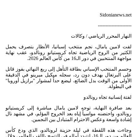
Sidonianews.net
----------------------
النهار المحرر الرياضي / وكالات
لفت لامين يامال، نجم منتخب إسبانيا، الأنظار بتصرف يحمل
الكثير من الروح الرياضية تجاه كريستيانو رونالدو، عقب نهاية
مواجهة المنتخبين في دور الـ16 من كأس العالم 2026.
وحسم المنتخب الإسباني بطاقة التأهل إلى ربع النهائي بفوز قاتل
على البرتغال بهدف دون رد، سجله ميكيل ميرينو في الدقيقة
الأولى من الوقت بدل الضائع، ليضع حداً لمشوار "برازيل أوروبا"
في البطولة.
لفتة إنسانية تجاه رونالدو
بعد صافرة النهاية، توجه لامين يامال مباشرة إلى كريستيانو
رونالدو، واحتضنه مواسياً إياه بعد الخروج المؤلم، في مشهد نال
إشادة واسعة وعكس الاحترام المتبادل بين النجمين.
وجاءت هذه اللقطة في ليلة حزينة لرونالدو، الذي ودع كأس
العالم من دور الـ16، لتتبدد آماله في التتويج باللقب العالمي خلال