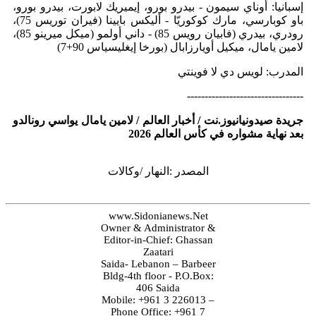
إسبانيا: أوناي سيمون - بيدرو بورو، إيميريك لابورت، بيدرو بورو،
باو كوبارسي، مارك كوكوريّا - أليكس بايينا (فيران توريس 75)،
رودري، بيدري (فابيان رويس 85) - داني أولمو (ميكل ميرينو 85)،
لامين يامال، ميكيل أويارزابال (بورخا إيغليسياس 90+7)
المدرب: لويس دي لا فوينتي
---------------------------------
جريدة صيدونيانيوز.نت / أخبار العالم / لامين يامال يواسي رونالدو
بعد نهاية مشواره في كأس العالم 2026
المصدر :النهار /وكالات
www.Sidonianews.Net
Owner & Administrator &
Editor-in-Chief: Ghassan
Zaatari
Saida- Lebanon – Barbeer
Bldg-4th floor - P.O.Box:
406 Saida
Mobile: +961 3 226013 –
Phone Office: +961 7