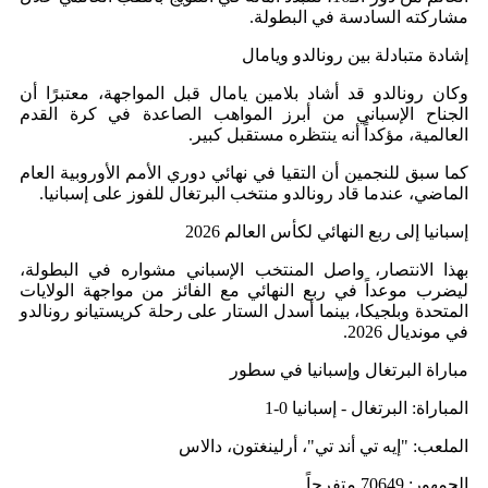
مشاركته السادسة في البطولة.
إشادة متبادلة بين رونالدو ويامال
وكان رونالدو قد أشاد بلامين يامال قبل المواجهة، معتبرًا أن
الجناح الإسباني من أبرز المواهب الصاعدة في كرة القدم
العالمية، مؤكداً أنه ينتظره مستقبل كبير.
كما سبق للنجمين أن التقيا في نهائي دوري الأمم الأوروبية العام
الماضي، عندما قاد رونالدو منتخب البرتغال للفوز على إسبانيا.
إسبانيا إلى ربع النهائي لكأس العالم 2026
بهذا الانتصار، واصل المنتخب الإسباني مشواره في البطولة،
ليضرب موعداً في ربع النهائي مع الفائز من مواجهة الولايات
المتحدة وبلجيكا، بينما أسدل الستار على رحلة كريستيانو رونالدو
في مونديال 2026.
مباراة البرتغال وإسبانيا في سطور
المباراة: البرتغال - إسبانيا 0-1
الملعب: "إيه تي أند تي"، أرلينغتون، دالاس
الجمهور: 70649 متفرجاً