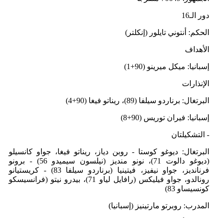
دور الـ16
الحكم: أنتوني تايلور (إنكلتر)
الأهداف
إسبانيا: ميكل ميرينو (90+1)
الإنذارات
البرتغال: برناردو سيلفا (89)، ريناتو فيغا (90+4)
إسبانيا: فيران توريس (90+8)
- التشكيلتان
البرتغال: ديوغو كوستا - روبن دياز، ريناتو فيغا، جواو كانسيلو
(ديوغو دالوت 71)، نونو منديز (نيلسون سيميدو 56) - برونو
فرنانديز، جواو نيفيز، فيتينيا (برناردو سيلفا 83) - كريستيانو
رونالدو، جواو فيليكس (رافايل لياو 71)، بيدرو نيتو (فرانسيسكو
كونسيساو 83)
المدرب: روبرتو مارتينيز (إسبانيا)