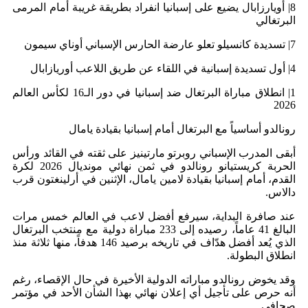
8| أويارزابال يضيع على إسبانيا انفراد بطريقة غريبة أمام المرمى
البرتغالي
7| تسديدة كانسيلو تعلو عارضة الحارس الإسباني أوناي سيمون
4| أول تسديدة إسبانية في اللقاء عن طريق اللاعب أوريازابال
1| انطلاق مباراة البرتغال ضد إسبانيا في دور الـ16 لكأس العالم
2026
رونالدو أساسياً مع البرتغال أمام إسبانيا بقيادة يامال
أبقى المدرب الإسباني روبرتو مارتينيز على ثقته في القائد ورأس
الحربة كريستيانو رونالدو في ثمن نهائي مونديال 2026 لكرة
القدم، أمام إسبانيا بقيادة لامين يامال، الإثنين في أرلينغتون قرب
دالاس.
عند صافرة البداية، سيرفع أفضل لاعب في العالم خمس مرات
البالغ 41 عاماً، رصيده إلى 233 مباراة دولية مع منتخب البرتغال
الذي يُعد أفضل هدّاف في تاريخه برصيد 146 هدفاً، منها ثلاثة منذ
انطلاق البطولة.
وقد يخوض رونالدو مباراته الدولية الأخيرة في حال الإقصاء، رغم
أنه حرص على تأجيل أي إعلان نهائي بهذا الشأن الأحد في مؤتمر
صحافي.