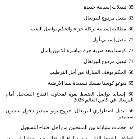
85| تبديلات إسبانية جديدة
83| تبديل مزدوج للبرتغال
80| مطالية إسبانية بركلة جزاء والحكم يواصل اللعب
75| تبديل إسباني أول
73| كوستا يبعد ضربة حرة مباشرة للامين يامال
71| تبديل مزدوج للبرتغال
68| الحكم يوقف المباراة من أجل الترطيب
65| ديوغو كوستا يمسك تسديدة بينيا الأرضية
60| إسبانيا تواصل الضغط بقوة لمحاولة افتتاح التسجيل أمام
البرتغال في كأس العالم 2026
56| تبديل اضطراري للبرتغال: خروج نونو مينديز دخول نيلسون
سيميدو
52| هجمات متبادلة بين المنتخبين من أجل افتتاح التسجيل
انطلاق الشوط الثاني من مباراة البرتغال ضد إسبانيا في دور