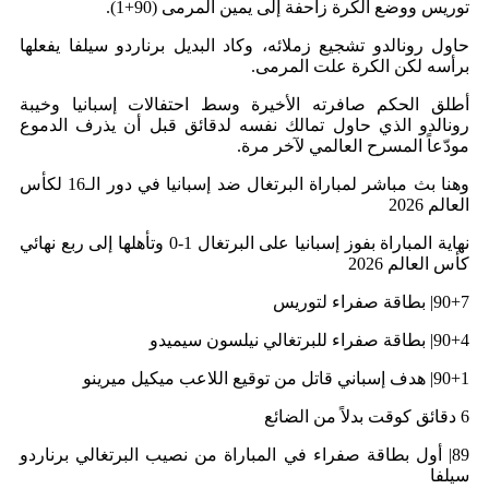
توريس ووضع الكرة زاحفة إلى يمين المرمى (90+1).
حاول رونالدو تشجيع زملائه، وكاد البديل برناردو سيلفا يفعلها
برأسه لكن الكرة علت المرمى.
أطلق الحكم صافرته الأخيرة وسط احتفالات إسبانيا وخيبة
رونالدو الذي حاول تمالك نفسه لدقائق قبل أن يذرف الدموع
مودّعاً المسرح العالمي لآخر مرة.
وهنا بث مباشر لمباراة البرتغال ضد إسبانيا في دور الـ16 لكأس
العالم 2026
نهاية المباراة بفوز إسبانيا على البرتغال 1-0 وتأهلها إلى ربع نهائي
كأس العالم 2026
90+7| بطاقة صفراء لتوريس
90+4| بطاقة صفراء للبرتغالي نيلسون سيميدو
90+1| هدف إسباني قاتل من توقيع اللاعب ميكيل ميرينو
6 دقائق كوقت بدلاً من الضائع
89| أول بطاقة صفراء في المباراة من نصيب البرتغالي برناردو
سيلفا