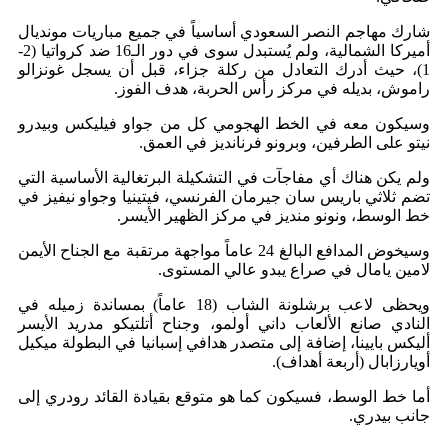
شارك مهاجم النصر السعودي أساسياً في جميع مباريات مونديال
أميركا الشمالية، ولم يُستبدل سوى في دور الـ16 ضد كرواتيا (2-
1)، حيث أدرك التعادل من ركلة جزاء، قبل أن يسجل غونزالو
راموش، بديله في مركز رأس الحربة، هدف الفوز.
وسيكون معه في الخط الهجومي كل من جواو فيليكس وبيدرو
نيتو على الطرفين، وبرونو فرنانديز في العمق.
ولم يكن هناك أي مفاجآت في التشكيلة البرتغالية الأساسية التي
تضم ثلاثي باريس سان جيرمان الفرنسي، فيتينيا وجواو نيفيز في
خط الوسط، ونونو منديز في مركز الظهير الأيسر.
وسيخوض المدافع البالغ 24 عاماً مواجهة مرتقبة مع الجناح الأيمن
لامين يامال في صراع يبدو عالي المستوى.
ويحظى لاعب برشلونة الشاب (18 عاماً) بمساندة زميله في
النادي صانع الألعاب داني أولمو، وجناح أتلتيكو مدريد الأيسر
أليكس بايينا، إضافة إلى متصدر هدافي إسبانيا في البطولة ميكيل
أويارزابال (أربعة أهداف).
أما خط الوسط، فسيكون كما هو متوقع بقيادة القائد رودري إلى
جانب بيدري.