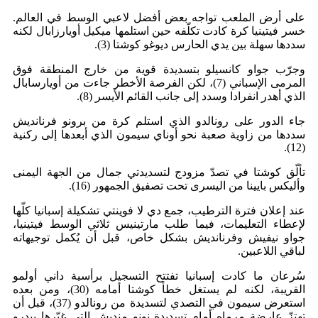
على أرض الملعب تواجه بعض أفضل لاعبي الوسط في العالم.
خسر فيتينيا كرة كادت تكلّفه حين استلمها ميكيل أويارزابال لكنه
سددها سهلة بين يدي الحارس ديوغو كوشتا (3).
وجرّب جواو كانسيلو بتسديدة قوية من خارج المنطقة فوق
المرمى الإسباني (7)، لكن الفرصة الأخطر جاءت من أويارسابال
الذي أهدر انفرادا وسدد إلى جانب القائم الأيسر (8).
جاء الدور على رونالدو الذي استلم كرة من برونو فرنانديش
سددها من زاوية صعبة نحو أوناي سيمون الذي أبعدها إلى ركنية
(12).
تألّق كوشتا في تصدّ مزودج لتسديدتي جمال من الجهة اليمنى
وأليكس بايينا من اليسرى تحت تصفيق الجمهور (16).
عند إعلان فترة الترطيب، جمع دي لا فوينتي تشكيلة إسبانيا كلّها
لإعطاء التعليمات، فيما طلب مارتينيس ثلاثي الوسط فيتينيا،
جواو نيفيش وفرنانديش بشكل خاص، قبل أن يُكمل توجيهاته
لباقي اللاعبين.
سُرعان ما كادت إسبانيا تفتتح التسجيل برأسية داني أولمو
القريبة، لكنه لم يستغل خطأ كوشتا أمامه (30)، ومن بعده
استعرض سيمون في التصدي لتسديدة من رونالدو (37)، قبل أن
تهتزّ عارضة مرماه أمام تسديدة نونو منديش التي غيّرها بيدرو