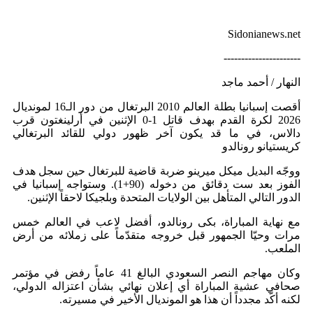
Sidonianews.net
----------------------
النهار / أحمد ماجد
أقصت إسبانيا بطلة العالم 2010 البرتغال من دور الـ16 لمونديال
2026 لكرة القدم بهدف قاتل 1-0 الإثنين في أرلينغتون قرب
دالاس، في ما قد يكون آخر ظهور دولي للقائد البرتغالي
كريستيانو رونالدو
ووجّه البديل ميكل ميرينو ضربة قاضية للبرتغال حين سجل هدف
الفوز بعد ست دقائق من دخوله (90+1). وستواجه إسبانيا في
الدور التالي المتأهل بين الولايات المتحدة وبلجيكا لاحقاً الإثنين.
مع نهاية المباراة، بكى رونالدو، أفضل لاعب في العالم خمس
مرات وحيّا الجمهور قبل خروجه متقدّماً على زملائه من أرض
الملعب.
وكان مهاجم النصر السعودي البالغ 41 عاماً رفض في مؤتمر
صحافي عشية المباراة أي إعلان نهائي بشأن اعتزاله الدولي،
لكنه أكّد مجدداً أن هذا هو المونديال الأخير في مسيرته.