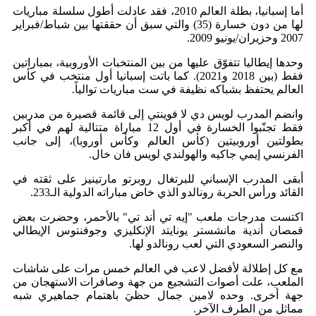
أما إسبانيا، بطلة العالم 2010، فقد عادلت أطول سلسلة مباريات
لها من دون خسارة (35) والتي سبق أن حققتها بين شباط/فبراير
2007 وحزيران/يونيو 2009.
وحدها إيطاليا تتفوّق عليها من بين المنتخبات الأوروبية، بمباراتين
فقط (بين 2018 و2021). كما باتت إسبانيا أول منتخب في كأس
العالم يحتفظ بشباكه نظيفة في ست مباريات توالياً.
وانضم المدرب لويس دي لا فوينتي إلى قائمة قصيرة من مدربين
فقط تجنّبوا الخسارة في أول 12 مباراة متتالية لهم في أكبر
بطولتين أوروبيتين (كأس العالم وكأس أوروبا)، إلى جانب
الفرنسي إيمي جاكيه والهولندي لويس فان خال.
أبقى المدرب الإسباني للبرتغال روبرتو مارتينيز على ثقته في
القائد ورأس الحربة رونالدو الذي خاض مباراته الدولية الـ233.
اكتست مدرجات ملعب "إيه تي أند تي" بالأحمر، وحضرت بعض
قمصان أندية مانشستر يونايتد الإنكليزي وجوفنتوس الإيطالي
والنصر السعودي التي لعب رونالدو لها.
مع كل إطلالة لأفضل لاعب في العالم خمس مرات على شاشات
الملعب، علت أصوات التشجيع من جهة وصافرات الاستهجان من
جهة أخرى. وحده لامين جمال حظيَ باهتمام جماهيري شبه
مماثل من الطرف الآخر.