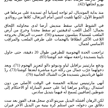
بورو اتجاهها (42).
منذ بداية المونديال، لم تواجه إسبانيا أي تسديدة على مرماها في
الشوط الأول، لكنها تلقيت اثنتين أمام البرتغال، كلاها من رونالدو.
في الشوط الثاني سقط منديش أرضا لدى محاولته اللحاق
بجمال؛ أكمل اللعب لدقيقتين ثم سقط مجددا وخرج من أرض
الملعب مُستبدَلا بنيلسون سيميدو (56). خسرت البرتغال بخروجه
اللاعب الأكثر انطلاقا بالهجمات على طرفي الملعب والمراقِب
الأساسي لجمال.
تراجعت الحدة الهجومية للطرفين طوال 20 دقيقة، حتى حاول
بايينا بتسديدة زاحفة سهلة عند كوشتا (65).
ودفع مارتينيز برافايل لياو وديوغو دالو لتعزيز الهجوم (71)، وبعد
دخولهما جرّب جمال من ركلة حرة مباشرة أبعدها كوشتا (73)، ردّ
عليها فرنانديش بتسديدة هزّت الشباك الجانبية (76).
أنهى مارتينيس تبديلاته الخمسة في الوقت الأصلي من دون
استبدال رونالدو مراهنا إما على حسم المباراة أو الاحتكام إلى
شوطين إضافيين يُسمح له فيهما بتبديل سادس.
لكن الرهان أفشله البديل ميرينو الذي سجل هدف الفوز بعد ست
دقائق من دخوله، حين استلم كرة بينية من البديل الآخر فيران