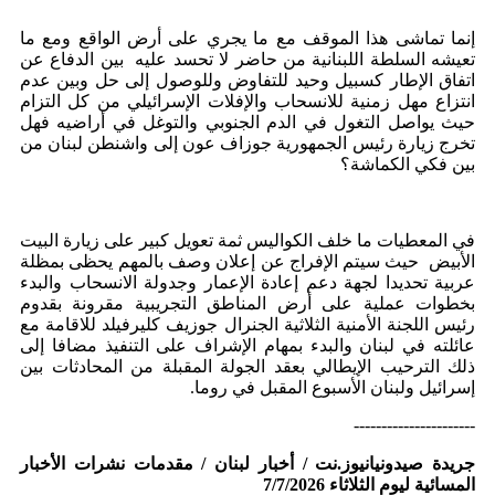
إنما تماشى هذا الموقف مع ما يجري على أرض الواقع ومع ما
تعيشه السلطة اللبنانية من حاضر لا تحسد عليه بين الدفاع عن
اتفاق الإطار كسبيل وحيد للتفاوض وللوصول إلى حل وبين عدم
انتزاع مهل زمنية للانسحاب والإفلات الإسرائيلي من كل التزام
حيث يواصل التغول في الدم الجنوبي والتوغل في أراضيه فهل
تخرج زيارة رئيس الجمهورية جوزاف عون إلى واشنطن لبنان من
بين فكي الكماشة؟
في المعطيات ما خلف الكواليس ثمة تعويل كبير على زيارة البيت
الأبيض حيث سيتم الإفراج عن إعلان وصف بالمهم يحظى بمظلة
عربية تحديدا لجهة دعم إعادة الإعمار وجدولة الانسحاب والبدء
بخطوات عملية على أرض المناطق التجريبية مقرونة بقدوم
رئيس اللجنة الأمنية الثلاثية الجنرال جوزيف كليرفيلد للاقامة مع
عائلته في لبنان والبدء بمهام الإشراف على التنفيذ مضافا إلى
ذلك الترحيب الإيطالي بعقد الجولة المقبلة من المحادثات بين
إسرائيل ولبنان الأسبوع المقبل في روما.
----------------------
جريدة صيدونيانيوز.نت / أخبار لبنان / مقدمات نشرات الأخبار
المسائية ليوم الثلاثاء 7/7/2026