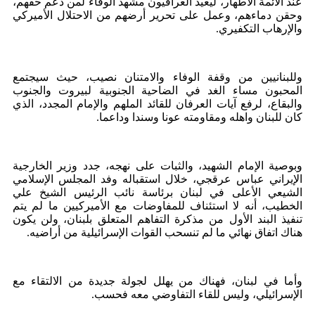
عند الأئمة الأطهار، ليعيد العراقيون مشهد الوفاء لمن دعم حقهم،
وحقن دماءهم، وعمل على تحرير أرضهم من الاحتلال الأميركي
والإرهاب التكفيري.
وللبنانيين من وقفة الوفاء والامتنان نصيب، حيث سيجتمع
المحبون مساء الغد في الضاحية الجنوبية لبيروت والجنوب
والبقاع، لرفع آيات العرفان للقائد الملهم والإمام المجدد، الذي
كان للبنان واهله ومقاومته عونا وسندا وداعما.
وبوصية الإمام الشهيد، والثبات على نهجه، جدد وزير الخارجية
الإيراني عباس عرقجي، خلال استقباله وفد المجلس الإسلامي
الشيعي الأعلى في لبنان برئاسة نائب الرئيس الشيخ علي
الخطيب، أنه لا استئناف للمفاوضات مع الأميركيين ما لم يتم
تنفيذ البند الأول من مذكرة التفاهم المتعلق بلبنان، ولن يكون
هناك اتفاق نهائي ما لم تنسحب القوات الإسرائيلية من أراضيه.
وأما في لبنان، فهناك من يهلل لجولة جديدة من الالتقاء مع
الإسرائيلي، وليس للقاء التفاوضي معه فحسب.