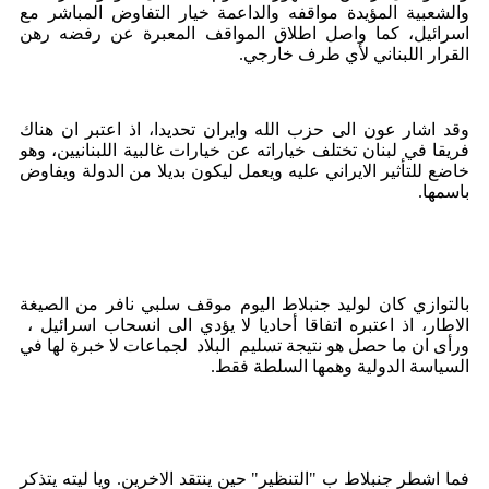
والشعبية المؤيدة مواقفه والداعمة خيار التفاوض المباشر مع
اسرائيل، كما واصل اطلاق المواقف المعبرة عن رفضه رهن
القرار اللبناني لأي طرف خارجي.
وقد اشار عون الى حزب الله وايران تحديدا، اذ اعتبر ان هناك
فريقا في لبنان تختلف خياراته عن خيارات غالبية اللبنانيين، وهو
خاضع للتأثير الايراني عليه ويعمل ليكون بديلا من الدولة ويفاوض
باسمها.
بالتوازي كان لوليد جنبلاط اليوم موقف سلبي نافر من الصيغة
الاطار، اذ اعتبره اتفاقا أحاديا لا يؤدي الى انسحاب اسرائيل ،
ورأى ان ما حصل هو نتيجة تسليم البلاد لجماعات لا خبرة لها في
السياسة الدولية وهمها السلطة فقط.
فما اشطر جنبلاط ب "التنظير" حين ينتقد الاخرين. ويا ليته يتذكر