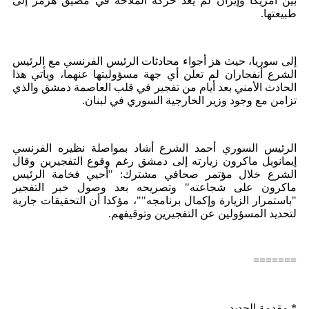
بين أمريكا وإيران لم يعد حركة الملاحة في مضيق هرمز إلى
طبيعتها.
إلى سوريا، حيث هز أجواء محادثات الرئيس الفرنسي مع الرئيس
الشرع أنفجاران لم تعلن أي جهة مسؤوليتها عنهما، ويأتي هذا
الحادث الأمني بعد أيام من تفجير في قلب العاصمة دمشق والذي
تزامن مع وجود وزير الخارجية السوري في لبنان.
الرئيس السوري أحمد الشرع أشاد بمواصلة نظيره الفرنسي
إيمانويل ماكرون زيارته إلى دمشق رغم وقوع التفجيرين وقال
الشرع خلال مؤتمر صحافي مشترك: "أحيي فخامة الرئيس
ماكرون على شجاعته" وتصريحه بعد وصول خبر التفجير
"باستمرار الزيارة وإكمال برنامجه""، مؤكدا أن التحقيقات جارية
لتحديد المسؤولين عن التفجيرين وتوقيفهم.
=======
* مقدمة الجديد