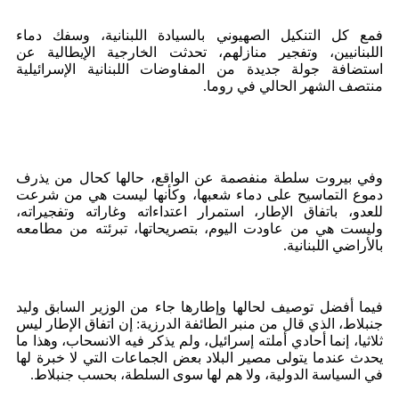
فمع كل التنكيل الصهيوني بالسيادة اللبنانية، وسفك دماء
اللبنانيين، وتفجير منازلهم، تحدثت الخارجية الإيطالية عن
استضافة جولة جديدة من المفاوضات اللبنانية الإسرائيلية
منتصف الشهر الحالي في روما.
وفي بيروت سلطة منفصمة عن الواقع، حالها كحال من يذرف
دموع التماسيح على دماء شعبها، وكأنها ليست هي من شرعت
للعدو، باتفاق الإطار، استمرار اعتداءاته وغاراته وتفجيراته،
وليست هي من عاودت اليوم، بتصريحاتها، تبرئته من مطامعه
بالأراضي اللبنانية.
فيما أفضل توصيف لحالها وإطارها جاء من الوزير السابق وليد
جنبلاط، الذي قال من منبر الطائفة الدرزية: إن اتفاق الإطار ليس
ثلاثيا، إنما أحادي أملته إسرائيل، ولم يذكر فيه الانسحاب، وهذا ما
يحدث عندما يتولى مصير البلاد بعض الجماعات التي لا خبرة لها
في السياسة الدولية، ولا هم لها سوى السلطة، بحسب جنبلاط.