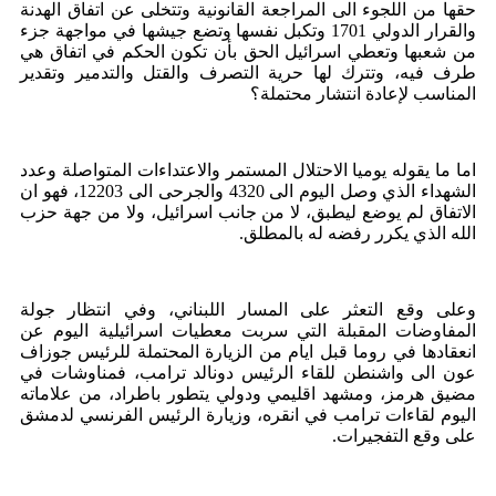
حقها من اللجوء الى المراجعة القانونية وتتخلى عن اتفاق الهدنة
والقرار الدولي 1701 وتكبل نفسها وتضع جيشها في مواجهة جزء
من شعبها وتعطي اسرائيل الحق بأن تكون الحكم في اتفاق هي
طرف فيه، وتترك لها حرية التصرف والقتل والتدمير وتقدير
المناسب لإعادة انتشار محتملة؟
اما ما يقوله يوميا الاحتلال المستمر والاعتداءات المتواصلة وعدد
الشهداء الذي وصل اليوم الى 4320 والجرحى الى 12203، فهو ان
الاتفاق لم يوضع ليطبق، لا من جانب اسرائيل، ولا من جهة حزب
الله الذي يكرر رفضه له بالمطلق.
وعلى وقع التعثر على المسار اللبناني، وفي انتظار جولة
المفاوضات المقبلة التي سربت معطيات اسرائيلية اليوم عن
انعقادها في روما قبل ايام من الزيارة المحتملة للرئيس جوزاف
عون الى واشنطن للقاء الرئيس دونالد ترامب، فمناوشات في
مضيق هرمز، ومشهد اقليمي ودولي يتطور باطراد، من علاماته
اليوم لقاءات ترامب في انقره، وزيارة الرئيس الفرنسي لدمشق
على وقع التفجيرات.