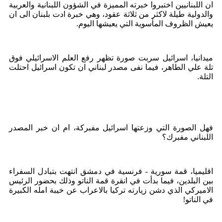
ان اللبنانيين اختبروا خبرته المميزة في الشؤون اللبنانية والعربية
والدولية طيلة لاكثر من ثلاثة عقود، وهي خبرة ادت بلبنان الى ان
يعيش الظروف المأسوية التي يعيشها اليوم.
ميدانيا، اسرائيل سربت صورة تظهر رفع العلم الاسرائيلي فوق
تلة علي الطاهر، فيما نفى مصدر لبناني ان تكون اسرائيل احتلت
التلة.
فهل الصورة التي وزعتها اسرائيل مفبركة، ام ان خبر المصدر
اللبناني مفبرك؟
اقليميا، قمة سورية - فرنسية في دمشق انتهت بتبادل السفراء
بين البلدين، فيما بدأت في انقرة قمة الناتو وذلك بحضور الرئيس
الاميركي الذي دشن زيارته تركيا بالاعراب عن خيبة امله الكبيرة
في الناتو!