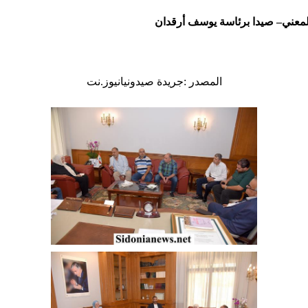
ـ المعني– صيدا برئاسة يوسف أرقدان
المصدر :جريدة صيدونيانيوز.نت