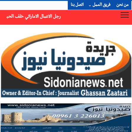
من نحن
فريق العمل
اتصل بنا
رجل الاعمال الاماراتي خلف الحبتور : 112 شهيداً شُيّعوا في غزة بعد أن بقوا تحت الأنقاض منذ عام 2023: أيُعقل أن يبقى الشعب الفلسطيني يعيش كل هذا الألم؟ وإلى متى تستمر هذه المعاناة التي تمزق القلوب والضمائر؟
×