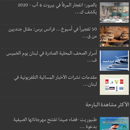
بالصور: انفجار المرفأ في بيروت 4 آب - 2020
يكشف ك...
50 تفجيراً في أسبوع... فرانس برس: مقتل جنديين
من ق...
أسرار الصحف المحلية الصادرة في لبنان يوم الخميس
ف...
مقدمات نشرات الأخبار المسائية التلفزيونية في
لبنان...
الأكثر مشاهدة البارحة
طنبوريت -قضاء صيدا تفتتح مهرجاناتها الصيفية
بدعوة ...