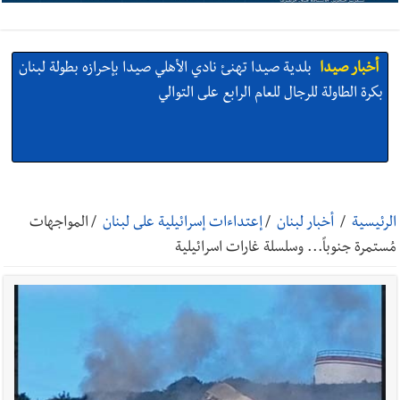
أخبار صيدا
بلدية صيدا تهنئ نادي الأهلي صيدا بإحرازه بطولة لبنان
بكرة الطاولة للرجال للعام الرابع على التوالي
أخبار صيدا
بالصور: رئيسا بلديتي صيدا وصور يشاركان في ورشة
تقنية حول الحد من النفايات البحرية وشباك الصيد المهملة
الرئيسية
/
أخبار لبنان
/
إعتداءات إسرائيلية على لبنان
/
المواجهات
مُستمرة جنوباً... وسلسلة غارات اسرائيلية
أخبار صيدا
عمر مرجان يتصل برئيس النادي الرياضي مهنئا بإحراز
البطولة
أخبار صيدا
مؤسسة مياه لبنان الجنوبي : انخفاض التغذية بالمياه