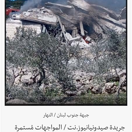
في صيدا نتيجة الانقطاع المتكرر لخط الخدمات الكهربائي
أخبار صيدا
مفرزة صيدا القضائية توقف ثلاثة أشخاص بجرائم
استدراج وابتزاز واعتداء جنسي على قاصر
أخبار لبنان
بالصور : قائد الجيش اللبناني العماد رودولف هيكل شدد
خلال استقباله قائد القوة المشتركة الألمانية اللواء Alexander
Sollfrank على ضرورة تعزيز التعاون بين الجيشَين
أخبار لبنان
الطقس غدا صيفي معتاد والحرارة ضمن معدلاتها
الموسمية
جبهة جنوب لبنان / النهار
جريدة صيدونيانيوز.نت / المواجهات مُستمرة