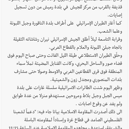
يبقى الشعب الفلسطيني يعيش كل هذا الألم؟ وإلى متى تستمر هذه
قذيفة بالقرب من مركز للجيش في بلدة رميش من دون تسجيل
المعاناة التي تمزق القلوب والضمائر؟
إصايات.
أخبار العالم
الرئيس الأميركي ترامب يحذّر إيران من ضربة قوية...
كما أغار الطيران الإسرائيلي على أطراف بلدة الناقورة وجبل اللبونة
وإعلام إيراني: الاتّفاق مع عُمان مؤجّل ما دامت التهديدات مستمرّة
وعلما الشعب.
وقرابة التاسعة ليلاً أطلق الجيش الإسرائيلي نيران رشاشاته الثقيلة
باتجاه جبليّ اللبونة والعلام بالقطاع الغربي.
وحلّق الطيران الاستطلاعي طيلة الليل الفائت وحتى صباح اليوم فوق
قضاء صور والساحل البحري، وكانت القنابل المضيئة تملأ سماء
المنطقة فوق قرى القطاعين الغربي والاوسط وصولا حتى مشارف
بلدات المنصوري ومجدل زون والشعيتية.
وظهر اليوم شنت الطائرات الاسرائيلية سلسلة غارات على بلدة
ميس الجبل وجبل بلاط ومروحين مستهدفو منزلا من عدة طوابق
ولم يفد عن وقوع اصابات .
الى ذلك أصدرت المقاومة الاسلامية بيانا جاء فيه: "دعماً لشعبنا
الفلسطيني الصامد في قطاع غزة وإسناداً لمقاومته الباسلة
‌‌‌‏والشريفة، ‏استهدف مجاهدو المقاومة الإسلامية عند الساعة 11:15