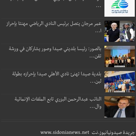
...
عمر مرجان يتصل برئيس النادي الرياضي مهنئا بإحراز
ا...
بالصور: رئيسا بلديتي صيدا وصور يشاركان في ورشة
تقن...
بلدية صيدا تهنئ نادي الأهلي صيدا بإحرازه بطولة
لبن...
النائب عبدالرحمن البزري تابع الملفات الإنمائية
وال...
جريدة صيدونيانيوز.نت www.sidonianews.net