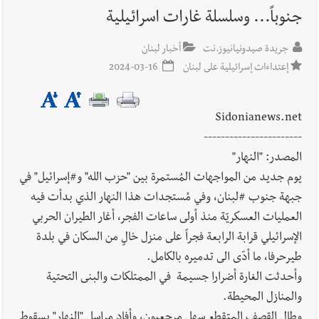
جنوباً... وسلسلة غارات اسرائيلية
أخبار لبنان
إنفجار مرفأ أم إنفجار دولة؟... كيف نحمي لبنان؟
جريدة صيدونيانيوز.نت
أخبار لبنان
إعتداءات إسرائيلية على لبنان
2024-03-16
أخبار لبنان
راتب النائب من 3 آلاف إلى 5 آلاف دولار شهرياً...
Sidonianews.net
فكيف أقرّت الزيادة؟
-----------------------
المصدر: "النهار"
يوم جديد من المواجهات المُستمرة بين "حزب الله" و#إسرائيل" في
جبهة جنوب #لبنان، وفي مُستجدات هذا النهار الذي بدأت فيه
أخبار لبنان
مواجهة مؤجّلة لنزاع طويل
العمليات العسكريّة منذ أولى ساعات الفجر، أغار الطيران الحربي
الإسرائيلي قرابة الرابعة فجراً على منزل خالٍ من السكان في بلدة
طيرحرفا، ما أدّى الى تدميره بالكامل.
وأحدثت الغارة أضرارا جسيمة في الممتلكات والبنى التحتية
العالم العربي
رجل الاعمال الاماراتي خلف الحبتور : 112 شهيداً
والمنازل المحيطة.
شُيّعوا في ‫غزة‬ بعد أن بقوا تحت الأنقاض منذ عام 2023: أيُعقل أن
وطال القصف المتقطع سهل مرجعيون، وأفاد مراسل "النهار" بسقوط