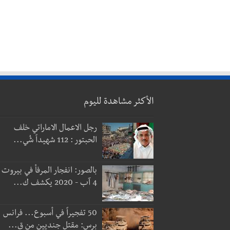
الأكثر مشاهدة لليوم
رجل الاعمال الاماراتي خلف
الحبتور : 112 شهيداً شُي...
بالصور: انفجار المرفأ في بيروت
4 آب - 2020 يكشف ك...
50 تفجيراً في أسبوع... فرانس
برس: مقتل جنديين من ق...