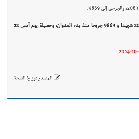
جريدة صيدونيانيوز.نت / اخبار لبنان / طوارئ الصحة:"2083 شهيدا و 9869 جريحا منذ بدء العدوان، وحصيلة يوم أمس 22
2024-10
المصدر :وزارة الصحة