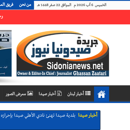
من نحن
فريق الع
الخميس 6 آب 2026 م الموافق 22 صفر 1448 هـ
رجل الاعمال الاماراتي خلف الحبتور : 112 شهيداً شُيّعوا في ‫غزة‬ بعد أن بقوا تحت الأنقاض منذ عام 2023: أيُعقل أن يبقى الشعب الفلسطيني يعيش كل هذا الألم؟ وإلى متى تستمر هذه المعاناة التي تمزق القلوب والضمائر؟
أخبار لبنان
أخبار صيدا
معرض الصور
أخبار صيدا
بلدية صيدا تهنئ نادي الأهلي صيدا بإحرازه بطو