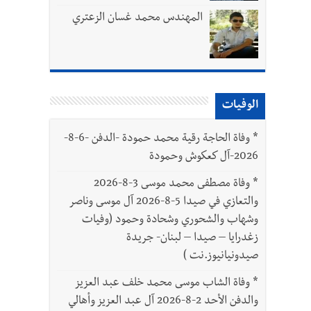
المهندس محمد غسان الزعتري
الوفيات
بتور : 112 شهيداً شُيّعوا في غزة بعد أن بقوا تحت الأنقاض منذ عام 2023: أيُعقل أن يبقى الشعب الفلسطيني يعيش كل هذا الألم؟ وإلى متى
*
وفاة الحاجة رقية محمد حمودة -الدفن -6-8-
2026-آل كعكوش وحمودة
ّة
*
وفاة مصطفى محمد موسى 3-8-2026
والتعازي في صيدا 5-8-2026 آل موسى وناصر
وشهاب والشحوري وشحادة وحمود (وفيات
زغدرايا – صيدا – لبنان- جريدة
صيدونيانيوز.نت )
*
وفاة الشاب موسى محمد خلف عبد العزيز
والدفن الأحد 2-8-2026 آل عبد العزيز وأهالي