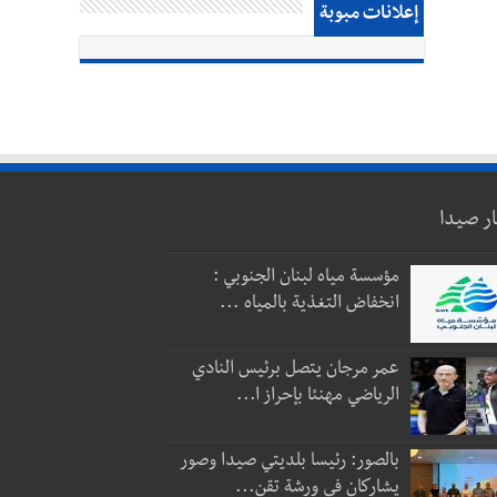
إعلانات مبوبة
ار صيدا
مؤسسة مياه لبنان الجنوبي :
انخفاض التغذية بالمياه ...
عمر مرجان يتصل برئيس النادي
الرياضي مهنئا بإحراز ا...
بالصور: رئيسا بلديتي صيدا وصور
يشاركان في ورشة تقن...