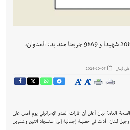
جريدة صيدونيانيوز.نت / طوارئ الصحة:"2083 شهيدا و 9869 جريحا منذ بدء العدوان،
رجل الاعمال الاماراتي خلف الح‫‬
 قوية... وإعلام إيراني: الاتّفاق مع عُمان مؤجّل ما دامت التهديدات مستمر
على لبنان
2024-10-07
لصحة العامة بيان أعلن أن غارات العدو الإسرائيلي يوم أمس على
 وجبل لبنان أدت في حصيلة إجمالية إلى استشهاد اثنين وعشرين