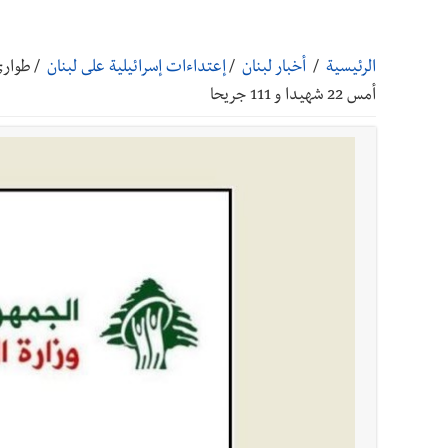
أخبار صيدا
بالصور: رئيسا بلديتي صيدا وصور يشاركان ف
الرئيسية
/
أخبار لبنان
/
إعتداءات إسرائيلية على لبنان
/
أخبار صيدا
عمر مرجان يتصل برئيس النادي الرياضي مهنئا
أمس 22 شهيدا و 111 جريحا
أخبار صيدا
مؤسسة مياه لبنان الجنوبي : انخفاض التغذية
أخبار صيدا
مفرزة صيدا القضائية توقف ثلاثة أشخاص بج
أخبار لبنان
بالصور : قائد الجيش اللبناني العماد رودولف هيكل شدد خلال استقباله 
أخبار لبنان
الطقس غدا صيفي معتاد والحرارة ضمن معدلا
أخبار لبنان
إنفجار مرفأ أم إنفجار دولة؟... كيف نحمي لب