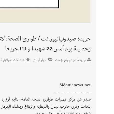
أخبار لبنان
راتب النائب من 3 آلاف إلى 5 آلاف دولار شهرياً... فكيف أقرّت الزيادة؟
أخبار لبنان
مواجهة مؤجّلة لنزاع طويل
العالم العربي
وحصيلة يوم أمس 22 شهيدا و 111 جريحا
تستمر هذه المعاناة التي تمزق القلوب والضمائر؟
أخبار العالم
الرئيس الأميركي ترامب يحذّر إيران من ضربة
جريدة صيدونيانيوز.نت
أخبار لبنان
إعتداءات إسرائيلية 
Sidonianews.net
------------------------
صدر عن مركز عمليات طوارئ الصحة العامة التابع لوزارة ا
بلدات وقرى جنوب لبنان والنبطبة والبقاع وبعلبك الهرمل