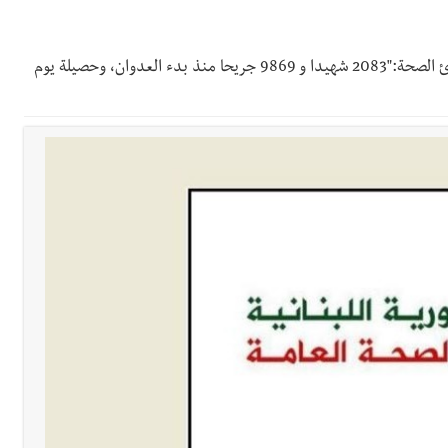
ي ورشة تقنية حول الحد من النفايات البحرية وشباك الصيد المهملة
طوارئ الصحة:"2083 شهيدا و 9869 جريحا منذ بدء العدوان، وحصيلة يوم
 بإحراز البطولة
 بالمياه في صيدا نتيجة الانقطاع المتكرر لخط الخدمات الكهربائي
رائم استدراج وابتزاز واعتداء جنسي على قاصر
قائد القوة المشتركة الألمانية اللواء Alexander Sollfrank على ضرورة تعزيز التعاون بين الجيشَين
تها الموسمية
نان؟