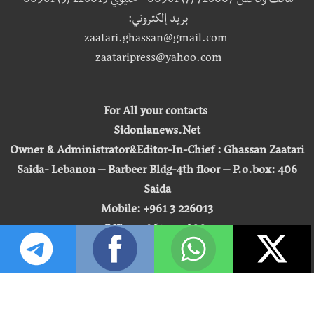
هاتف وفاكس 726007 (7) 00961 - خليوي 226013 (3) 00961
بريد إلكتروني:
zaatari.ghassan@gmail.com
zaataripress@yahoo.com
For All your contacts
Sidonianews.Net
Owner & Administrator&Editor-In-Chief : Ghassan Zaatari
Saida- Lebanon – Barbeer Bldg-4th floor – P.o.box: 406
Saida
Mobile: +961 3 226013
Office: +961 7 726007
Email:
zaatari.ghassan@gmail.com
zaataripress@yahoo.com