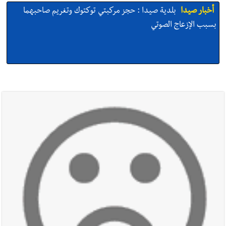
أخبار صيدا
بلدية صيدا : حجز مركبتي توكتوك وتغريم صاحبهما
بسبب الإزعاج الصوتي
أخبار صيدا
We are hiring in Saida - Apply now before 14
august ...مطلوب موظفة للعمل في الأكاديمية الدولية لبناء
القدرات -صيدا
أخبار صيدا
بلدية صيدا ومؤسسة الحريري تعقدان الاجتماع
التشاوري الأول للمرصد الحضري
أخبار صيدا
بالصور : بلدية صيدا تستقبل السيد محمد زيدان:
استعراض شامل لمشاريع وتأكيدٌ على حماية القيمة التراثية للمدينة
القديمة