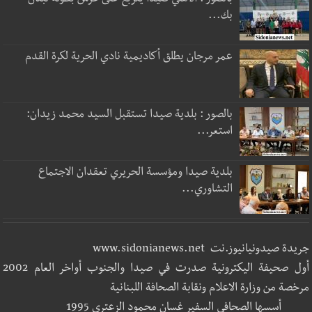
بالصور : الأهلي صيدا يتربع على عرش بطولة لبنان
بك...
عمر مرجان يطلق أكاديمية نادي الحرية لكرة القدم
بالصور : بلدية صيدا تستقبل السيد محمد زيدان:
استعر...
بلدية صيدا ومؤسسة الحريري تعقدان الاجتماع
التشاوري...
جريدة صيدونيانيوز.نت www.sidonianews.net
أول صحيفة اليكترونية صدرت في صيدا والجنوب أواخر العام 2002
مرخصة من وزارة الاعلام ونقابة الصحافة اللبنانية
أسسها الصحافي السفير غسان محمود الزعتري 1995