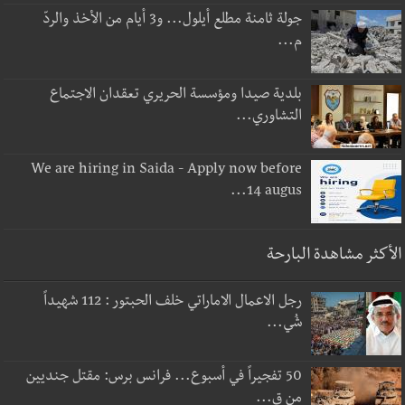
جولة ثامنة مطلع أيلول... و3 أيام من الأخذ والردّ
م...
بلدية صيدا ومؤسسة الحريري تعقدان الاجتماع
التشاوري...
We are hiring in Saida - Apply now before
14 augus...
الأكثر مشاهدة البارحة
رجل الاعمال الاماراتي خلف الحبتور : 112 شهيداً
شُي...
50 تفجيراً في أسبوع... فرانس برس: مقتل جنديين
من ق...