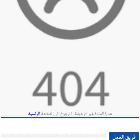
أخبار صيدا
عمر مرجان يطلق أكاديمية نادي الحرية لكرة القدم
أخبار لبنان
قائد الجيش اللبناني العماد رودولف هيكل استقبل
النائب أكرم شهيب الذي شدد على ضرورة التفاف جميع اللبنانيين
حول الجيش في هذه المرحلة الدقيقة
أخبار لبنان
مؤسسة مياه لبنان الجنوبي : جيش العدوالاسرائيلي
يستهدف فرق المؤسسة أثناء عملهم في عيتا الجبل
الرئسية
عذرا المادة غير موجودة - الرجوع إلى الصفحة
أخبار لبنان
بهية الحريري تقدم بإسم الرئيس سعد الحريري التعازي
فريق العمل