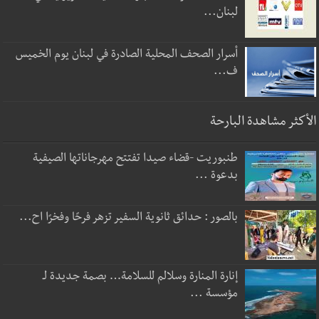
لبنان...
أسرار الصحف المحلية الصادرة في لبنان يوم الخميس
ف...
الأكثر مشاهدة البارحة
طنبوريت -قضاء صيدا تفتتح مهرجاناتها الصيفية
بدعوة ...
بالصور : حدائق ثانوية السفير تزهر فرحًا وفخرًا اح...
إنارة المنارة وسلالم للسلامة… بصمة جديدة لـ
مؤسسة ...