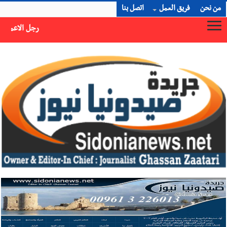
من نحن
فريق العمل
اتصل بنا
رجل الاعمال الاماراتي خلف الحبتور : 112 شهيداً شُيّعوا في ‫غزة‬ بعد أن بقوا تحت الأنقاض منذ عام 2023: أيُعقل أن يبقى الشعب الفلسطيني يعيش كل هذا الألم؟ وإلى متى تستمر هذه المعاناة التي تمزق القلوب والضمائر؟
×