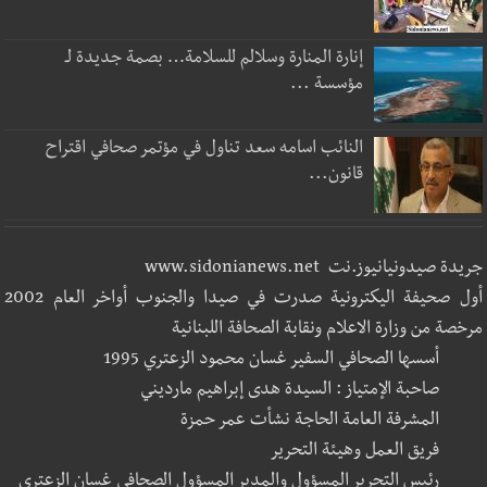
إنارة المنارة وسلالم للسلامة… بصمة جديدة لـ
مؤسسة ...
النائب اسامه سعد تناول في مؤتمر صحافي اقتراح
قانون...
جريدة صيدونيانيوز.نت www.sidonianews.net
أول صحيفة اليكترونية صدرت في صيدا والجنوب أواخر العام 2002
مرخصة من وزارة الاعلام ونقابة الصحافة اللبنانية
أسسها الصحافي السفير غسان محمود الزعتري 1995
صاحبة الإمتياز : السيدة هدى إبراهيم مارديني
المشرفة العامة الحاجة نشأت عمر حمزة
فريق العمل وهيئة التحرير
رئيس التحرير المسؤول والمدير المسؤول الصحافي غسان الزعتري