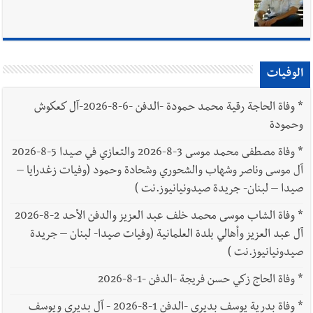
يبقى الشعب الفلسطيني يعيش كل هذا الألم؟ وإلى متى تستمر هذه
المعاناة التي تمزق القلوب والضمائر؟
أخبار العالم
الرئيس الأميركي ترامب يحذّر إيران من ضربة قوية...
وإعلام إيراني: الاتّفاق مع عُمان مؤجّل ما دامت التهديدات مستمرّة
الوفيات
*
وفاة الحاجة رقية محمد حمودة -الدفن -6-8-2026-آل كعكوش
وحمودة
*
وفاة مصطفى محمد موسى 3-8-2026 والتعازي في صيدا 5-8-2026
آل موسى وناصر وشهاب والشحوري وشحادة وحمود (وفيات زغدرايا –
صيدا – لبنان- جريدة صيدونيانيوز.نت )
*
وفاة الشاب موسى محمد خلف عبد العزيز والدفن الأحد 2-8-2026
آل عبد العزيز وأهالي بلدة العلمانية (وفيات صيدا- لبنان – جريدة
صيدونيانيوز.نت )
*
وفاة الحاج زكي حسن فريجة -الدفن -1-8-2026
*
وفاة بدرية يوسف بديري -الدفن 1-8-2026 - آل بديري ويوسف