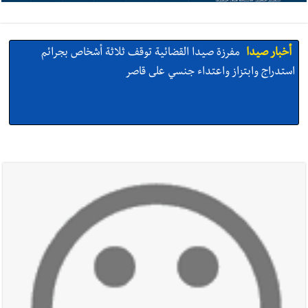
أخبار صيدا
مفرزة صيدا القضائية توقف ثلاثة أشخاص بجرائم
استدراج وابتزاز واعتداء جنسي على قاصر
أخبار صيدا
مرفأ صيدا.. إمكانيات كبيرة وعائدات ضخمة في واقع
مأزوم!
أخبار صيدا
المهندس محمد دندشلي : صيدا 2027 : فلنجعلها قصة
يرويها لبنان تؤسس للمستقبل لا سنة نحتفل بها ثم نطويها
أخبار صيدا
طنبوريت -قضاء صيدا تفتتح مهرجاناتها الصيفية