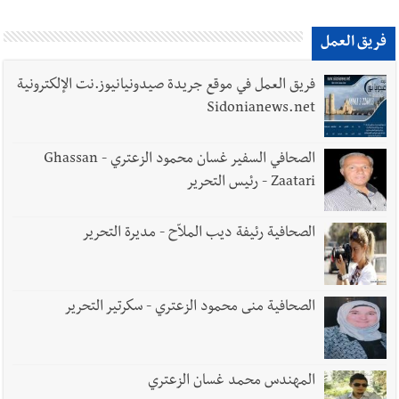
أخبار لبنان
بالصور: الجيش اللبناني تفكيك صواريخ وقنابل طيران
فريق العمل
غير منفجرة من مخلفات العدوان الإسرائيلي
فريق العمل في موقع جريدة صيدونيانيوز.نت الإلكترونية
Sidonianews.net
أخبار لبنان
الجيش اللبناني : تفجير ذخائر غير منفجرة
الصحافي السفير غسان محمود الزعتري - Ghassan
Zaatari - رئيس التحرير
الصحافية رئيفة ديب الملاّح - مديرة التحرير
أخبار لبنان
الطقس غدا غائم جزئيا مع انخفاض طفيف بالحرارة
جبلا وداخلا
الصحافية منى محمود الزعتري - سكرتير التحرير
العالم العربي
رجل الاعمال الاماراتي خلف الحبتور : 112 شهيداً
المهندس محمد غسان الزعتري
شُيّعوا في ‫غزة‬ بعد أن بقوا تحت الأنقاض منذ عام 2023: أيُعقل أن