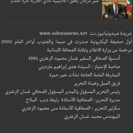
عمر مرجان يطلق أكاديمية نادي الحرية لكرة القدم
جريدة صيدونيانيوز.نت www.sidonianews.net
أول صحيفة اليكترونية صدرت في صيدا والجنوب أواخر العام 2002
مرخصة من وزارة الاعلام ونقابة الصحافة اللبنانية
أسسها الصحافي السفير غسان محمود الزعتري 1995
صاحبة الإمتياز : السيدة هدى إبراهيم مارديني
المشرفة العامة الحاجة نشأت عمر حمزة
فريق العمل وهيئة التحرير
رئيس التحرير المسؤول والمدير المسؤول الصحافي غسان الزعتري
مديرة التحرير: الصحافية الأستاذة رئيفة ديب الملاح
سكرتير التحرير : الصحافية الأستاذة منى محمود الزعتري
المهندس محمد غسان الزعتري