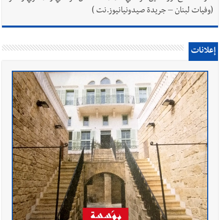
(وفيات لبنان – جريدة صيدونيانيوز.نت )
إعلانات