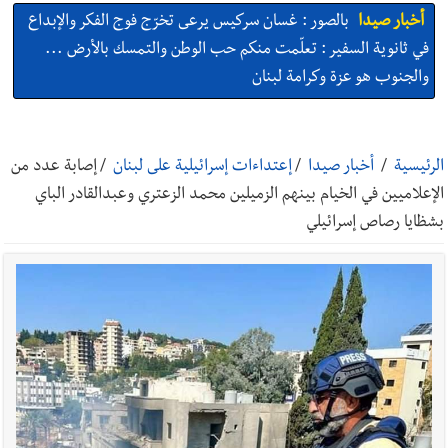
أخبار صيدا
بالصور : غسان سركيس يرعى تخرّج فوج الفكر والإبداع
في ثانوية السفير : تعلّمت منكم حب الوطن والتمسك بالأرض ...
والجنوب هو عزة وكرامة لبنان
أخبار صيدا
المهندس محمد السعودي يستقبل المختارين بعاصيري
والبيلاني
الرئيسية
/
أخبار صيدا
/
إعتداءات إسرائيلية على لبنان
/
إصابة عدد من
الإعلاميين في الخيام بينهم الزميلين محمد الزعتري وعبدالقادر الباي
أخبار لبنان
خرق إسرائيلي في زوطر الغربية وساتر ترابي قبالة آخر
بشظايا رصاص إسرائيلي
نقطة للجيش اللبناني
أخبار لبنان
روابط القطاع العام : إضراب الاثنين احتجاجا على
تقسيط المفعول الرجعي
أخبار لبنان
خلفيات توقيف السفير الفلسطيني السابق أشرف دبور:
تداخل السياسة بالقضاء ولبنان قد يسلّمه إلى السلطة