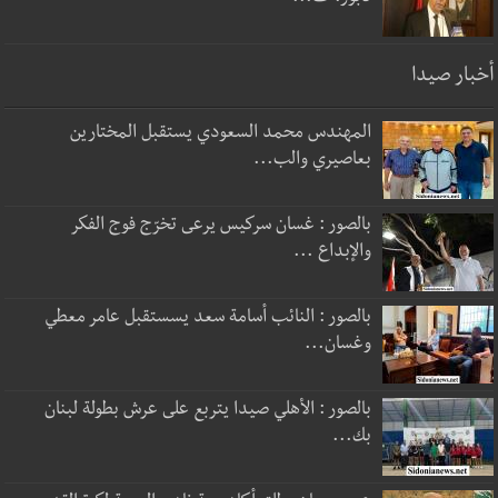
أخبار صيدا
المهندس محمد السعودي يستقبل المختارين
بعاصيري والب...
بالصور : غسان سركيس يرعى تخرّج فوج الفكر
والإبداع ...
بالصور : النائب أسامة سعد يسستقبل عامر معطي
وغسان...
بالصور : الأهلي صيدا يتربع على عرش بطولة لبنان
بك...