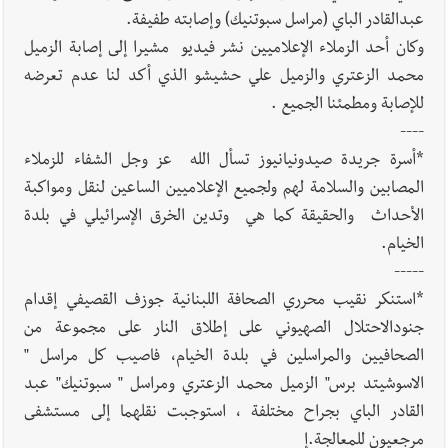
عبدالقادر الباي (مراسل سبوتنيك) وإصابته طفيفة.
وكان أحد الزملاء الإعلاميين نشر فيديو مشيرا إلى إصابة الزميل
محمد الزعتري والزميل علي حشيشو الذي أكد لنا عدم تعرضه
للإصابة ومطمئنا الجميع .
----
*أسرة جريدة صيدونيانيوز تسأل الله عز وجل الشفاء للزملاء
المصابين والسلامة لهم ولجميع الإعلاميين الساعين لنقل ومواكبة
الأحداث والحقيقة كما هي وتدين الخرق الإسرائيلي في بلدة
الخيام.
-----
*استنكر نقيب محرري الصحافة اللبنانية جوزف القصيفي إقدام
جنودالاحتلال الصهيوني على إطلاق النار على مجموعة من
الصحافيين والمراسلين في بلدة الخيام، فاصيب كل مراسل "
الاسوشيتد برس" الزميل محمد الزعتري ومراسل " سبوتنيك" عبد
القادر الباي بجراح مختلفة ، استوجبت نقلهما إلى مستشفى
مرجعيون للمعالجة.إ