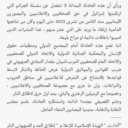
ورأى أن هذه الحادثة المدانة لا تنفصل عن سلسلة الجرائم التي
ارتكبتها إسرائيل في حق الصحافيين والاعلاميين والمصورين
اللبنانيين منذ الثامن من تشرين 2023 حتى اليوم وكان من نتائجها
الدامية إرتقاء ما يزيد على اثني عشر منهم ، عدا العشرات الذين
اصيبوا باعاقات دائمة او جراح بليغة.
اننا نضع هذه الحادثة أمام المجتمع الدولي ومنظمات حقوق
الإنسان والمحكمة الجنائية الدولية والاتحاد الدولي للصحفيين
والاتحاد العام للصحفيين العرب،لتبيان مقدار التمادي الصهيوني في
ضرب القوانين والمواثيق الدولية عرض الحائط والتنكر لابسط
قواعدها بالامتناع عن التعرض للاعلاميين في مناطق الحروب
والنزاعات. وإن ما جرى مع مجموعة الصحافيين والاعلاميين ،
وخصوصا مع الزميلين الزعتري والباي، يعد اول خرق لاطلاق النار.
وختم القصيفي مجددا ادانته واستنكاره الحادثة، باسم مجلس
النقابة والنقابة، متمنيا للمصابين الشفاء العاجل.
------
*أدانت " الهيئة الإسلامية للإعلام " إطلاق العدو الصهيوني النار