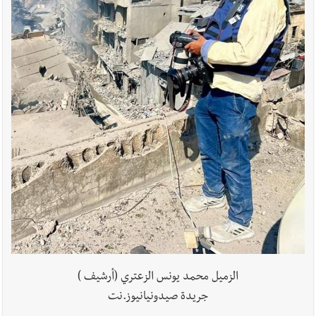
أخبار لبنان
حراك ديبلوماسي للتجديد لـ اليونيفيل .. مسؤول غربي
يُحذّر من الفراغ !
أخبار لبنان
ليلة سقوط رياض سلامة... هل ننتظر الحقيقة؟
الزميل محمد يونس الزعتري (أرشيف )
جريدة صيدونيانيوز.نت