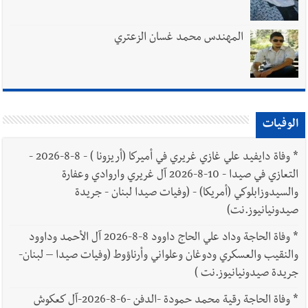
المهندس محمد غسان الزعتري
الوفيات
*
وفاة دايفيد علي غازي غريري في أميركا (أريزونا ) - 8-8-2026 -
التعازي في صيدا - 10-8-2026 آل غريري واروادي وعفارة
والسيدوزابلوكي (أمريكا) - (وفيات صيدا لبنان - جريدة
صيدونيانيوز.نت)
*
وفاة الحاجة وداد علي الحاج داوود 8-8-2026 آل الأحمد وداوود
والنقيب والعسكري ودوغان وعلواني وأرناؤوط (وفيات صيدا – لبنان-
جريدة صيدونيانيوز.نت )
*
وفاة الحاجة رقية محمد حمودة -الدفن -6-8-2026-آل كعكوش