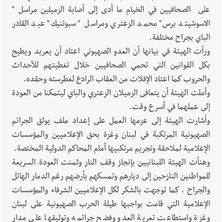
على الصحافيين في الخيام ما أدى إلى أصابة الزميلين مراسل "
الاسوشيتد برس" محمد الزعتري ومراسل " سبوتنيك" عبد القادر
الباي بجراح مختلفة.
ورأت الهيئة في بيانها أن العدو الصهيوني اعتاد أن يعربد ويطيح
بكل القوانين التي تحمي الصحافيين خلال تغطيتهم للأحداث
والحروب كما اعتاد الإفلات من العقاب الرادع لغطرسته وحقده.
وأملت الهيئة أن يتعافى الزميلان الزعتري والباي ليتمكنا من العودة
إلى عملهما في أسرع وقت.
وأشارت الهيئة إلى عزمها العمل على إعداد ملف يوثق الجرائم
الصهيونية المرتكبة في لبنان وغزة بحق الإعلاميين والمؤسسات
الإعلامية لملاحقة وتجريم مرتكبيها أمام المحاكم الدولية المختصة.
وهنأت الهيئة اللبنانيين بإنجاز وقف النار وثمنت العودة السريعة
للمواطنين النازحين إلى ديارهم وتمسكهم بأرضهم رغم الدمار الهائل
والجراح . كما توجهت بالشكر لكل الإعلاميين الشرفاء والمؤسسات
الإعلامية التي قامت بواجبها طيلة الحرب الصهيونية على لبنان
وغزة واستطاعت تعرية العدو وفضح جرائمه وتوثيقها على مدار