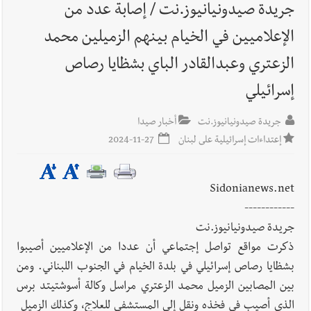
جريدة صيدونيانيوز.نت / إصابة عدد من
الإعلاميين في الخيام بينهم الزميلين محمد
الزعتري وعبدالقادر الباي بشظايا رصاص
إسرائيلي
جريدة صيدونيانيوز.نت
أخبار صيدا
إعتداءات إسرائيلية على لبنان
2024-11-27
Sidonianews.net
------------
جريدة صيدونيانيوز.نت
ذكرت مواقع تواصل إجتماعي أن عددا من الإعلاميين أصيبوا
بشظايا رصاص إسرائيلي في بلدة الخيام في الجنوب اللبناني. ومن
بين المصابين الزميل محمد الزعتري مراسل وكالة أسوشتيتد برس
الذي أصيب في فخذه ونقل إلى المستشفى للعلاج، وكذلك الزميل