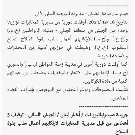
7-8-2026
----------------------
صدر عن قيادة الجيش - مديرية التوجيه البيان الآتي:
بتاريخ 10 /12 /2024، أوقفت دورية من مديرية المخابرات تؤازرها
أخبار لبنان
أسرار الصحف المحلية الصادرة في لبنان ليوم الجمعة 7-
وحدة من الجيش في منطقة الجبلي - بعلبك المواطنين (ع.م.)
8-2026
و(ع.ع.) و(ح.م.) لارتكابهم أعمال سلب بقوة السلاح لصالح
المطلوب (ح.ج.)، وضبطت في حوزتهم كمية من المخدرات
والأسلحة الحربية.
كما أوقفت دورية أخرى في مدينة زحلة المواطن (ر.ب.) والسوري
أخبار لبنان
مقدمات نشرات الأخبار المسائية في لبنان ليوم
(خ.ب.)، لإقدامهم على الاتجار بالمخدرات وضبطت في حوزتهم
الخميس 6-8-2026
كمية من مادة الكوكايين.
سُلّمت المضبوطات وبوشر التحقيق مع الموقوفين بإشراف القضاء
المختص.
العالم العربي
رجل الاعمال الاماراتي خلف الحبتور : 112 شهيداً
---------------------------
شُيّعوا في ‫غزة‬ بعد أن بقوا تحت الأنقاض منذ عام 2023: أيُعقل أن
جريدة صيدونيانيوز.نت / أخبار لبنان / الجيش اللبناني : توقيف 5
يبقى الشعب الفلسطيني يعيش كل هذا الألم؟ وإلى متى تستمر هذه
أشخاص من قبل مديرية المخابرات لارتكابهم أعمال سلب بقوة
المعاناة التي تمزق القلوب والضمائر؟
السلاح