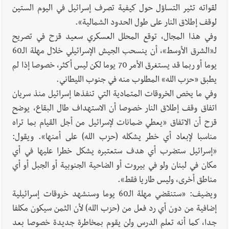
لقواته تثير التساؤل حول كيفية تصرف إسرائيل في اليوم الستين
لوقف إطلاق النار على طول الحدود الشمالية».
وفي هذا المجال، توقع المحلل العسكري سعيد قزح في تصريح
لـ«الشرق الأوسط»، أن ينسحب الجيش الإسرائيلي خلال مهلة الـ60
يوما أو ربما قد يستغرق الأمر 70 يوما لكن ليس أكثر، خصوصا إذا لم
يطبق «حزب الله» المطلوب منه في جنوب الليطاني.
وفي ما يخص الخروقات المتمادية التي تنفذها إسرائيل منذ سريان
اتفاق وقف إطلاق النار خصوصا أن الاستهداف طال البقاع، يوضح
قزح أن الاتفاق «يعطي ضمانات لإسرائيل من أجل القيام بما تراه
مناسبا لإبعاد أي خطر يشكله (حزب الله) على أمنها». ويقول:
«إسرائيل ستضرب أي هدف ستعتبره يشكل خطرا عليها في أي
مكان في لبنان ولو في بيروت أو الضاحية الجنوبية أو الجبل أو أي
مناطق أخرى، وليس طاريا فقط».
ويضيف: «ستنقضي مهلة الـ60 يوما وسنشهد خروقات إسرائيلية
إضافية من دون أي رد فعل من (حزب الله) لأن الثمن سيكون مكلفا
جدا، كما أنه تعلم الدرس ولن يقوم بمخاطرة جديدة خصوصا بعد