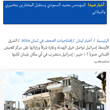
أخبار صيدا
المهندس محمد السعودي يستقبل المختارين بعاصيري
والبيلاني
أخبار صيدا
بلدية صيدا : حجز مركبتي توكتوك وتغريم صاحبهما
بسبب الإزعاج الصوتي
الرئيسية
/
أخبار لبنان
/
إفتتاحيات الصحف في لبنان 2024
/
الشرق
الأوسط: إسرائيل تواصل خرق الهدنة وغارة شرقاً وراياتها على مركز للجيش
أخبار صيدا
We are hiring in Saida - Apply now before 14
اللبناني جنوباً ؟ | خبير : إسرائيل ستضرب في أي مكان بلبنان لكنها
august ...مطلوب موظفة للعمل في الأكاديمية الدولية لبناء
ستنسحب
القدرات -صيدا
أخبار صيدا
بلدية صيدا ومؤسسة الحريري تعقدان الاجتماع
التشاوري الأول للمرصد الحضري
أخبار صيدا
بالصور : بلدية صيدا تستقبل السيد محمد زيدان:
استعراض شامل لمشاريع وتأكيدٌ على حماية القيمة التراثية للمدينة