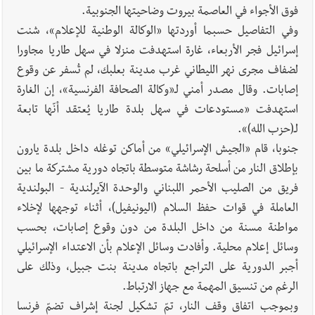
فوق الأجواء في العاصمة بيروت وضاحيتها الجنوبية.
وفي التفاصيل حسبما أوردتها «الوكالة الوطنية للإعلام»، شنت
إسرائيل فجر الأربعاء، غارة استهدفت منزلا في سهل طاريا مجاورا
لضفاف مجرى نهر الليطاني غرب مدينة بعلبك، لم تُسفر عن وقوع
إصابات. وقال مصدر أمني لـ«وكالة الصحافة الفرنسية»، إن الغارة
استهدفت «مستودعات في سهل بلدة طاريا يُعتقد أنّها تابعة
لـ(حزب الله)».
جنوبا، قام «الجيش الإسرائيلي» من أماكن توغله داخل بلدة يارون
بإطلاق النار من أسلحة رشاشة متوسطة باتجاه دورية مشتركة ما بين
فريق من الصليب الأحمر اللبناني والوحدة الآيرلندية - البولندية
العاملة في قوات حفظ السلام (اليونيفيل)، أثناء توجهها لإخلاء
مواطنة مسنة من داخل البلدة من دون وقوع إصابات، بحسب
وسائل إعلام محلية. وأفادت وسائل الإعلام بأن الاعتداء الإسرائيلي
أجبر الدورية على التراجع باتجاه مدينة بنت جبيل، وذلك على
الرغم من تنسيق المهمة مع جهاز الارتباط.
وبموجب اتفاق وقف النار، تمّ تشكيل لجنة إشراف تضمّ فرنسا