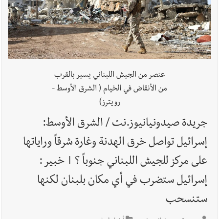
القديمة
أخبار لبنان
خرق إسرائيلي في زوطر الغربية وساتر ترابي قبالة آخر
نقطة للجيش اللبناني
أخبار لبنان
روابط القطاع العام : إضراب الاثنين احتجاجا على
عنصر من الجيش اللبناني يسير بالقرب
تقسيط المفعول الرجعي
من الأنقاض في الخيام ( الشرق الأوسط -
رويترز)
أخبار لبنان
خلفيات توقيف السفير الفلسطيني السابق أشرف دبور:
جريدة صيدونيانيوز.نت / الشرق الأوسط:
تداخل السياسة بالقضاء ولبنان قد يسلّمه إلى السلطة
إسرائيل تواصل خرق الهدنة وغارة شرقاً وراياتها
أخبار لبنان
حراك ديبلوماسي للتجديد لـ اليونيفيل .. مسؤول غربي
على مركز للجيش اللبناني جنوباً ؟ | خبير :
يُحذّر من الفراغ !
إسرائيل ستضرب في أي مكان بلبنان لكنها
ستنسحب
أخبار لبنان
ليلة سقوط رياض سلامة... هل ننتظر الحقيقة؟