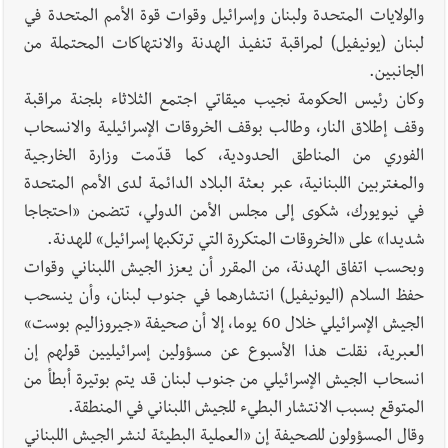
والولايات المتحدة ولبنان وإسرائيل وقوات قوة الأمم المتحدة في
لبنان (يونيفيل) لمراقبة تنفيذ الهدنة والانتهاكات المحتملة من
الجانبين.
وكان رئيس الحكومة نجيب ميقاتي اجتمع الثلاثاء بلجنة مراقبة
وقف إطلاق النار، وطالب بوقف الخروقات الإسرائيلية والانسحاب
الفوري من المناطق الحدودية، كما قدّمت وزارة الخارجية
والمغتربين اللبنانية، عبر بعثة البلاد الدائمة لدى الأمم المتحدة
في نيويورك، شكوى إلى مجلس الأمن الدولي، تتضمن «احتجاجا
شديدا» على «الخروقات المتكررة التي ترتكبها إسرائيل» للهدنة.
وبحسب اتفاق الهدنة، من المقرر أن يعزز الجيش اللبناني وقوات
حفظ السلام (اليونيفيل) انتشارهما في جنوب لبنان، وأن ينسحب
الجيش الإسرائيلي خلال 60 يوما، إلا أن صحيفة «جيروزاليم بوست»
العبرية، نقلت هذا الأسبوع عن مسؤولين إسرائيليين قولهم إن
انسحاب الجيش الإسرائيلي من جنوب لبنان قد يتم بوتيرة أبطأ من
المتوقع بسبب الانتشار البطيء للجيش اللبناني في المنطقة.
وقال المسؤولون للصحيفة إن «العملية البطيئة لنشر الجيش اللبناني