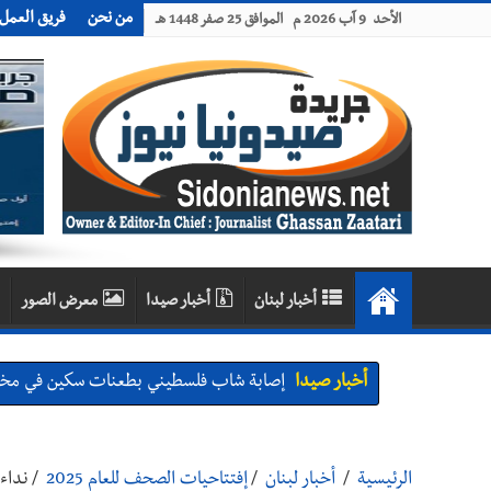
من نحن
فريق العمل
الأحد 9 آب 2026 م الموافق 25 صفر 1448 هـ
أخبار لبنان
أخبار صيدا
معرض الصور
أخبار صيدا
إصابة شاب فلسطيني بطعنات سكين في مخيم ع
أخبار صيدا
بالصور : غسان سركيس يرعى تخرّج فوج الفكر
أخبار صيدا
المهندس محمد زهير السعودي يستقبل المخت
الرئيسية
/
أخبار لبنان
/
إفتتاحيات الصحف للعام 2025
/
نداء 