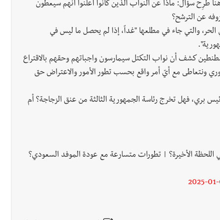
هنا طُرِح سؤال: ماذا عن النواب الذين كانوا أعلنوا أنهم سيعطون
وفه عن الترشح؟
اطقة باسم التيار الوطني الحر، والتي جاء في مطلعها "غداً، إذا لم يحصل ما ليس في
هورية".
قسطنطين كشف أن نواب التكتل سيمارسون واجباتهم وحقهم بالاقتراع
وري ونتعاطى مع أيّ أمر واقع بحسب تطور الأمور والاعتراض حق
لرئيس بري، فهل تخرج رئاسة الجمهورية الثالثة من عنق الزجاجة؟ أم
في اللحظة الأخيرة؟ | تطورات متسارعة مع عودة الموفد السعودي؟
2025-01