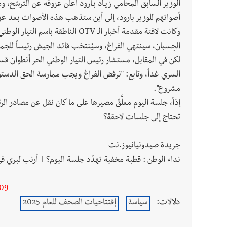
الوزير السابق المحامي زيـاد بـارود أعلن عزوفه عن الترشح، و
أصواتهم للوزير بارود، إلى أين ستذهب هذه الأصوات بعد عز
وكانت لافتة مقدمة أخبار الـ OTV الن
الحِسبان، سينتهي الفراغ، وسيُنتخب قائد الجيش رئيساً للجم
لكن في المقابل، مستشار رئيس التيار الوطني الحر أنطوان 
السري غداً، وتابع: "نرفض الفراغ ويجب ممارسة الحق الدست
مشروع".
إذاً، جلسة اليوم معلَّقٌ مصيرها على ما كان نقل عن مصادر ا
تحتاج إلى جلسات لاحقة؟
-------------
جريدة صيدونيانيوز.نت
نداء الوطن : قطبة مخفية تهدّد جلسة اليوم؟ | أرنب لبري 
-09
دلالات:
سياسة
-
إفتتاحيات الصحف للعام 2025