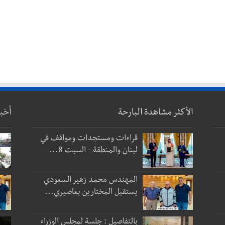
الأكثر مشاهدة البارحة
أخب
قراءات ومستجدات ومواقف في
لبنان والمنطقة - السبت 8...
المهندس محمد زهير السعودي
يستقبل المختارين بعاصيري...
بالتفاصيل : جلسة لمجلس الوزراء