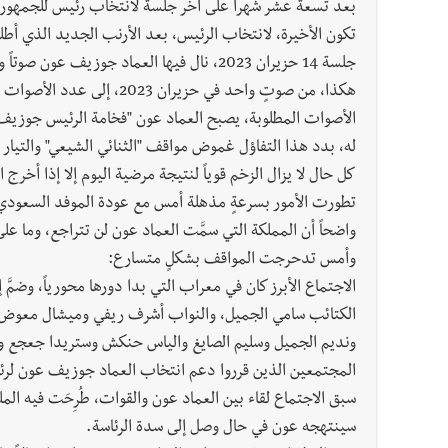
تكون الأخيرة، لانتخاب الرئيس، بعد الأرنب الجديد الذي أطل
جلسة 14 حزيران 2023، نال فيها العماد جوزيف عون صوتاً واحداً، ولم يُلغِه رئيس مجلس النواب.
الأصوات المطلوبة، يصبح العماد عون "فخامة الرئيس جوزيف ع
له، بدد هذا التفاؤل غموض مواقف "الثنائي الشيعي" والتيار 
كل حال لا يزال الزخم قوياً لنتيجة مرضية اليوم إلا إذا أخرج
تطورت الأمور بسرعةٍ مذهلة أمس مع عودة الموفد السعودي إ
واضحاً أن المملكة التي سمَّت العماد عون لن تتراجع، وما ع
وأمس تدحرجت المواقف بشكلٍ متسارع:
الاجتماع الأبرز كان في معراب التي بدا دورها محورياً، وضم
الكتائب سامي الجميل، والنواب أشرف ريفي وميشال معوض 
ونديم الجميل وسليم الصايغ والياس حنكش وستريدا جعجع و
المجتمعين الذين قرروا دعم انتخاب العماد جوزيف عون لرئ
سبق الاجتماع لقاء بين العماد عون والقوات، طُرِحَت فيه ال
سينتهجه عون في حال وصل إلى سدة الرئاسة.