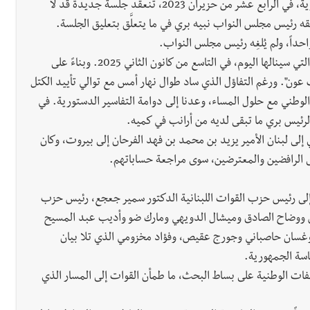
بعد تسعة عشر شهراً على آخر جلسة لانتخاب رئيس للجمهورية، في الرابع عشر من حزيران 2023، تنعقد جلسة جديدة قد لا
قه رئيس مجلس النواب نبيه بري في ما يتعلَّق بتعليق الجلسة.
هكذا، من صوتٍ واحد في حزيران 2023، إلى عدد الأصوات التي سينالها اليوم، في التاسع من كانون الثاني 2025. وبناءً على
ون". ورغم التفاؤل الذي ساد طوال نهار أمس مع توالي تأييد الكتل
الوطني مع حلول المساء، وعدنا إلى دوامة التفاسير الدستورية. في
 الرئيس بري ما تبقى لديه من أرانب في كميه.
لى لبنان الأمير يزيد بن محمد بن فهد الفرحان إلى بيروت، وكان
لى الرافضين والمعترضين، سوى مراجعة حساباتهم.
َّ إلى رئيس حزب القوات اللبنانية الدكتور سمير جعجع، رئيس حزب
ووضاح الصادق وميشال الدويهي ومارك ضو وأديب عبد المسيح
غسان حاصباني وجورج عقيص، وفؤاد مخزومي الذي تلا بيان
اسة الجمهورية.
ملفات الوطنية على بساط البحث، ما طمأن القوات إلى المسار الذي