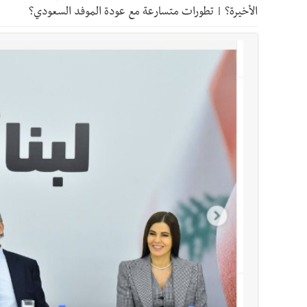
أخبار لبنان
مقدمات نشرات الأخبار المسائية في لبنان ليوم ال
الأخيرة؟ | تطورات متسارعة مع عودة الموفد السعودي؟
أخبار لبنان
خرق إسرائيلي في زوطر الغربية وساتر ترابي قب
أخبار لبنان
روابط القطاع العام : إضراب الاثنين احتجاج
أخبار لبنان
خلفيات توقيف السفير الفلسطيني السابق أشر
أخبار لبنان
حراك ديبلوماسي للتجديد لـ اليونيفيل .. مسؤ