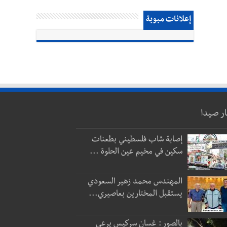
إعلانات مبوبة
ار صيدا
إصابة شاب فلسطيني بطعنات
سكين في مخيم عين الحلوة ...
المهندس محمد زهير السعودي
يستقبل المختارين بعاصيري...
بالصور : غسان سركيس يرعى