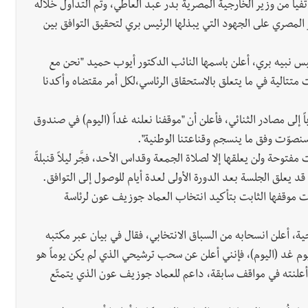
ياً من وزير الخارجية المصرية بدر عبد العاطي، وتم التداول خلاله
 المصري على الجهود التي يبذلها الرئيس بري لتحقيق التوافق بين
لرئيس نبيه بري، أعلن باسمها النائب الدكتور أيوب حميد "نحن مع
تتالية في ما يتعلق بالاستحقاق الرئاسي،لكل أمر مقتضاه وأكدنا
إلى مصادر الثنائي، فأعلن أن "موقفنا نعلنه غداً (اليوم) في صندوق
وسنصوّت وفق ما ينسجم وقناعتنا الوطنية".
توحة ولن يعلقها إلا لصلاة الجمعة وقداس الأحد، فجَّر ليلاً قنبلةً
 يعلق الجلسة بعد الدورة الأولى لعدة أيام للوصول إلى التوافق.
 موقفها الثابت بتأكيد انتخاب العماد جوزيف عون لرئاسة
ية، أعلن انسحابه من السباق الانتخابي، فقال في بيان عبر مكتبه
وم غد (اليوم)، فإنني أعلن عن سحب ترشيحي الذي لم يكن يوماً هو
د أعلنته في مواقف سابقة، داعم للعماد جوزيف عون الذي يتمتّع