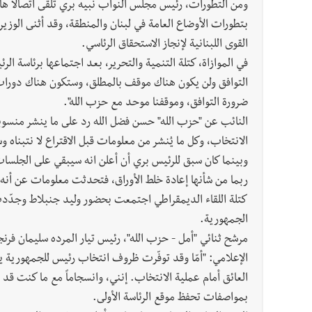
ومن التطورات، رئيس مجلس النواب نبيه بري تلقى اتصالاً هاتف
بتطورات الأوضاع العامة في لبنان والمنطقة، وقد أثنى الوزير
القوى اللبنانية لإنجاز الاستحقاق الرئاسي.
في الموازاة، كتلة التنمية والتحرير، بعد اجتماعها برئاسة ا
التوافق ولن يكون هناك موقف بالمطلق، وستكون هناك دورات م
ضرورة التوافق، وموقفنا موحد مع حزب الله".
النائب عن "حزب الله" حسن فضل الله رد على ما ينشر منسوباً 
الانتخاب، وكل ما يُنشر من معلومات قبل الاقتراع لا نتبناه 
وبينما كان سبق للرئيس بري أن أعلن انه سيبقي على الجلسات مف
ربما من شأنها إعادة خلط الأوراق، فتحدثت معلومات عن أنه قد
كتلة اللقاء الديمقراطي اجتمعت بحضور وليد جنبلاط وجدّدت
الجمهورية.
مرشح ثنائي "أمل - حزب الله"، رئيس تيار المرده سليمان فرنج
الإعلامي: "أمّا وقد توفّرت ظروف انتخاب رئيس للجمهورية ي
العائق أمام عملية الانتخاب. إنني، وانسجاماً مع ما كنت ق
بمواصفات تحفظ موقع الرئاسة الأولى.