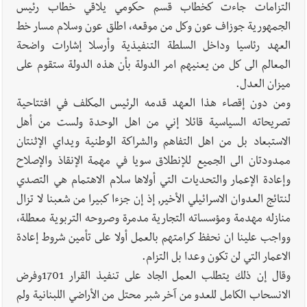
التزامات جاءت كخطاب قسم حكومي يلاقي خطاب رئيس
الجمهورية جوزاف عون وكل من موقعه، اطلق عون وسلام مسار خط
العهد رئاسيا وداخل السلطة التنفيذية وأرسلا إشارات واضحة
المعالم الى كل من يعنيهم امر الدولة بأن هذه الدولة ستقوم على
ميزان العدل.
ومن دون إقصاء هذا العهد قدمه الرئيس المكلف في افتتاحية
تصريحاته السياسية قائلا إني من اهل الوحدة ولست من أهل
الاستبعاد بل من اهل التفاهم والشراكة الوطنية ويداي الإثنتان
ممدودتان الى الجميع للإنطلاق سويا في مهمة الإنقاذ والإصلاح
وإعادة الإعمار والتحديات التي أولاها سلام الاهتمام هي التصدي
لنتائج العدوان الاسرائيلي الأخير, إذ إن جزءا كبيرا من شعبنا لا تزال
منازله مهدمة ومؤسساته التجارية مدمرة وصروحه التربوية معطلة،
وواجب علينا ان نحفظ كرامتهم بالعمل أولا على تأمين شروط إعادة
الاعمار التي لن تكون وعدا بل التزام.
وقال إن ذلك يتطلب العمل الجاد على تنفيذ القرار 1701وفرض
الانسحاب الكامل للعدو من آخر شبر محتل من الأراضي اللبنانية ولم