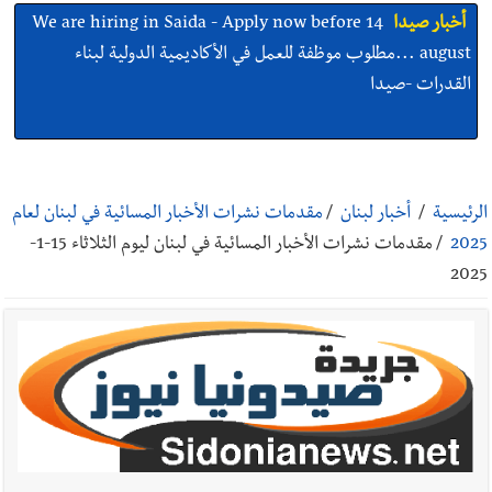
أخبار صيدا
We are hiring in Saida - Apply now before 14
august ...مطلوب موظفة للعمل في الأكاديمية الدولية لبناء
القدرات -صيدا
أخبار صيدا
بلدية صيدا ومؤسسة الحريري تعقدان الاجتماع
التشاوري الأول للمرصد الحضري
الرئيسية
/
أخبار لبنان
/
مقدمات نشرات الأخبار المسائية في لبنان لعام
2025
/
مقدمات نشرات الأخبار المسائية في لبنان ليوم الثلاثاء 15-1-
2025
أخبار صيدا
بالصور : بلدية صيدا تستقبل السيد محمد زيدان:
استعراض شامل لمشاريع وتأكيدٌ على حماية القيمة التراثية للمدينة
القديمة
أخبار صيدا
عمر مرجان يطلق أكاديمية نادي الحرية لكرة القدم