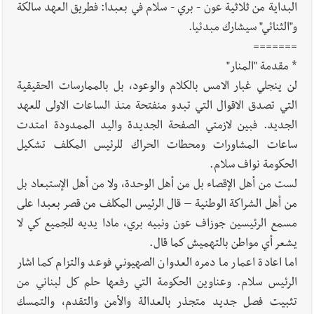
البداية من ثلاثية عون - بري - سلام في بعبدا: فطريق العهد سالكة
و"الثنائي" سيشارك مبدئيا.
=======
* مقدمة "المنار"
لن ينجلي غبار الامس بالكلام والوعود، بل بالممارسات الحقيقية
التي تصدق الاقوال التي تبدو منفتحة منذ الساعات الاولى للعهد
الجديد. فبين لازمتي الصفحة الجديدة واليد الممدودة امتدت
ساعات المشاورات ومحطات الحراك للرئيس المكلف تشكيل
الحكومة نواف سلام.
لست من أهل الإقصاء بل من أهل الوحدة، ولا من أهل الإستبعاد بل
من أهل الشراكة الوطنية – قال الرئيس المكلف من قصر بعبدا على
مسمع الرئيسين جوزاف عون ونبيه بري، مادا يديه للجميع كي لا
يشعر أي مواطن بالتهميش كما قال.
اما اعادة اعمار ما دمره العدوان الصهيوني فوعد والتزام كما اشار
الرئيس سلام. وعناوين الحكومة التي رفعها حلم كل لبناني من
تثبيت فصل جديد متجذر بالعدالة والأمن والتقدم، والتمسك