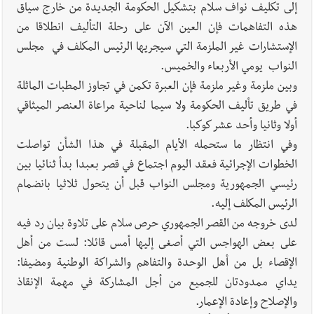
8-2026
إلى تكليف نواف سلام بتشكيل الحكومة الجديدة من خارج سياق
هذه التفاهمات فإن العين الآن على رحلة التأليف انطلاقا من
الإستشارات غير الملزمة التي سيجريها الرئيس المكلف في مجلس
النواب يومي الأربعاء والخميس.
أخبار لبنان
مقدمات نشرات الأخبار المسائية في لبنان ليوم الجمعة
وبين ملزمة وغير ملزمة فإن العبرة تكمن في تجاوز المطبات الماثلة
7-8-2026
في طريق تأليف الحكومة ولا سيما لناحية مراعاة العنصر الميثاقي
أولا وثانيا وأحد عشر كوكبا.
وفي انتظار ما ستحمله الأيام المقبلة في هذا الشأن تواصلت
أخبار صيدا
بلدية صيدا : حجز مركبتي توكتوك وتغريم صاحبهما
الخطوات الإجرائية فعقد اليوم اجتماع في قصر بعبدا بدأ ثنائيا بين
بسبب الإزعاج الصوتي
رئيسي الجمهورية ومجلس النواب قبل أن يتحول ثلاثيا بانضمام
الرئيس المكلف إليه.
لدى خروجه من القصر الجمهوري حرص سلام على تلاوة بيان رد فيه
على بعض الهواجس التي أصغى إليها أمس قائلا: لست من أهل
الإقصاء بل من أهل الوحدة والتفاهم والشراكة الوطنية ومضيفا:
يداي ممدودتان للجميع من أجل المشاركة في مهمة الإنقاذ
والإصلاح وإعادة الإعمار.