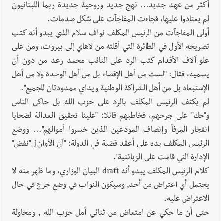
أكثر من عهد جديد... نهج جديد وروحية جديدة ربما اللبنانيون
لم يعتادوا عليها، فجاءت المفاجآت على شكل صدمات.
أولى المفاجآت من الرئيس المكلف نواف سلام الذي يبدو أنه كتب
تصريحه الأول في الطائرة التي أقلته من لاهاي إلى بيروت، ومن على
علو آلاف الأقدام كتب الرد على النائب محمد رعد من دون أن
يسميه، فقال: "لست من أهل الإقصاء بل من أهل الوحدة ولا من أهل
الإستبعاد بل من أهل الشراكة الوطنية ويداي ممدودتان للجميع".
لم يكتف الرئيس المكلف بالرد على حزب الله بل حاكى الناس
و"حك" على جرحهم، فخاطبهم قائلا: "علينا تحقيق العدالة لضحايا
انفجار المرفأ وإنصاف المودعين الذين خسروا أموالهم"... ووضع
الرئيس المكلف يده على أعقد قضية في الدولة: "آن الأوان ل"نفض"
الإدارة التي قامت على الزبائنية".
كلام الرئيس المكلف يبدو أنه draft البيان الوزاري، وما ظهر منه لا
يحتمل أي اعتراض من أحد, وسيكون النواب في وضع حرج في حال
الاعتراض عليه.
حتى أن ما حكي عن امتعاض من ثنائي أمل حزب الله , ومحاولة