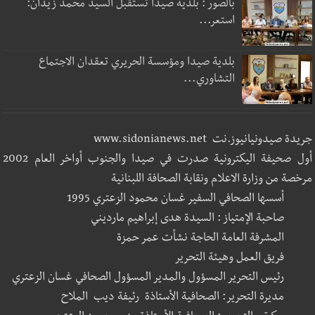
بالصور : بلدية صيدا تستقبل السيد محمد زيدان:
استعر...
بلدية صيدا ومؤسسة الحريري تعقدان الاجتماع
التشاوري...
جريدة صيدونيانيوز.نت www.sidonianews.net
أول صحيفة اليكترونية صدرت في صيدا والجنوب أواخر العام 2002
مرخصة من وزارة الاعلام ونقابة الصحافة اللبنانية
أسسها الصحافي السفير غسان محمود الزعتري 1995
صاحبة الإمتياز : السيدة هدى إبراهيم مارديني
المشرفة العامة الحاجة نشأت عمر حمزة
فريق العمل وهيئة التحرير
رئيس التحرير المسؤول والمدير المسؤول الصحافي غسان الزعتري
مديرة التحرير: الصحافية الأستاذة رئيفة ديب الملاح