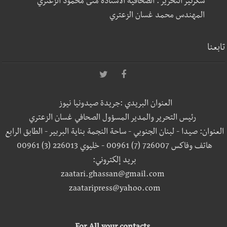
سكرتير التحرير : الصحافية الأستاذة منى محمود الزعتري
المهندس محمد غسان الزعتري
تابعنا
العنوان البريدي :جريدة صيدونيا نيوز
رئيس التحرير والمدير المسؤول الصحافي غسان الزعتري
العنوان: صيدا - لبنان الجنوبي - ساحة النجمة بناية البربير - الطابق الرابع
هاتف وفاكس 726007 (7) 00961 - خليوي 226013 (3) 00961
بريد إلكتروني:
zaatari.ghassan@gmail.com
zaataripress@yahoo.com