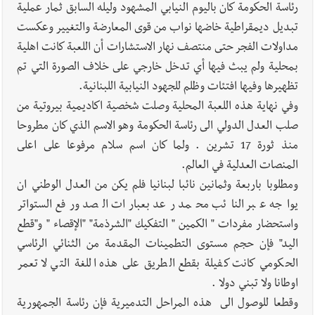
رئاسة الحكومة كان باليوم النيابي المشهود وليله السابق ثمار عملية
تبديل ديمقراطية خاضها نواب من قوى المعارضة والتغيير وعكست
مداولات الفجر حتى منتصف نهار الاستشارات أن اللعبة كانت اهلية
بمحلية ولم يبث فيها أي تدخل خارجي على خلاف الصورة التي تم
تظهيرها وفيها افتئات وظلم للجهود النيابية اللبنانية.
وفي نهاية هذه اللعبة المحلية وصلت شخصية اكاديمية بيروتية من
صلب العدل الدولي الى رئاسة الحكومة وهو الاسم الذي كان مطروحا
منذ ثورة 17 تشرين . ولما كان اسم سلام مرفوعا على اعلى
المنصات العدلية في العالم.
ومطلوبا باربعة وثمانين نائبا لبنانيا فلم يكن من العدل الوطني ان
يواجه عبر النائب محمد رعد بعبارات الصد ورفع الستواتر
واستحضار مفردات " الكمين " التفكيك "الشرذمة" "الإقصاء " و"قطع
اليد" فإن حجم مستوى التطمينات المقدمة من الثنائي الرئاسي
الحكومي كانت كفيلة بقطع الطريق على هذه اللغة التي لا تعمر
اوطانا ولا تبني دولا .
وقطعا للوصول الى هذه المراحل التدميرية فإن رئاسة الجمهورية