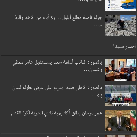
14 augus...
جولة ثامنة مطلع أيلول... و3 أيام من الأخذ والردّ
م...
أخبار صيدا
بالصور : النائب أسامة سعد يسستقبل عامر معطي
وغسان...
بالصور : الأهلي صيدا يتربع على عرش بطولة لبنان
بك...
عمر مرجان يطلق أكاديمية نادي الحرية لكرة القدم