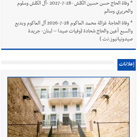
*
وفاة الحاج حسن حسين الكلش -28-7-2027 -آل الكلش وسلوم
والحريري وسالم
*
وفاة الحاجة غزالة محمد العاكوم 28-7-2026 آل العاكوم وبديع
والسبع أعين والحاج شحادة (وفيات صيدا – لبنان- جريدة
صيدونيانيوز.نت )
إعلانات