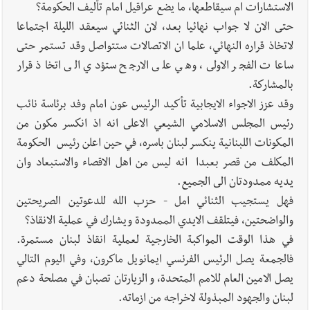
الاستشارات ام سيقاطعها، ما يضع عراقيل امام تأليف الحكومة؟
حتى الان لا جواب نهائيا بعد، لان الثنائي سيعقد الليلة اجتماعا
لاتخاذ قراره النهائي، علما ان الاتصالات ستتواصل وقد تستمر حتى
ساعات الفجر الاولى، وهي على الارجح ستؤدي الى اتخاذ قرار
بالمشاركة.
وقد عزز الاجواء الايجابية تأكيد الرئيس عون امام وفد برئاسة نائب
رئيس المجلس الاسلامي الشيعي الاعلى انه اذ انكسر مكون من
المكونات اللبنانية ينكسر لبنان باسره، في حين اعلن رئيس الحكومة
المكلف من قصر بعبدا انه ليس من اهل الاقصاء والاستبعاد وان
يديه ممدودتان الى الجميع.
فهل يستجيب الثنائي امل - حزب الله للدعوتين الصريحتين
والواضحتين، فيتلقف الايدي الممدودة ويشارك في عملية الانقاذ؟
في هذا الوقت المواكبة الخارجية لعملية انقاذ لبنان مستمرة.
فالجمعة يصل الرئيس الفرنسي ايمانويل ماكرون، وفي اليوم التالي
يصل الامين العام للامم المتحدة، و الزيارتان تصبان في مصلحة دعم
لبنان والجهود المبذولة لاخراجه من ازماته.