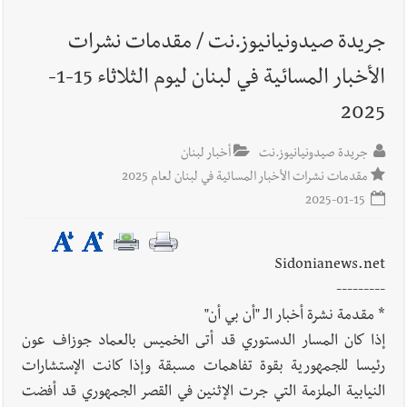
جريدة صيدونيانيوز.نت / مقدمات نشرات
أخبار لبنان
بالتفاصيل : جلسة لمجلس الوزراء في قصر بعبدا الوقائع
الأخبار المسائية في لبنان ليوم الثلاثاء 15-1-
والمقررات : تعيينات ورد 4 قوانين وزيادات الغلاء| الرئيس عون
شدد على تفهم ترامب واردوغان لوضع لبنان وكشف عن مؤتمر
2025
اقتصادي يتم العمل عليه في واشنطن
جريدة صيدونيانيوز.نت
أخبار لبنان
أخبار لبنان
مفكرة النشاطات الرسمية المقررة في لبنان ليوم السبت
مقدمات نشرات الأخبار المسائية في لبنان لعام 2025
8-8-2026
2025-01-15
Sidonianews.net
أخبار لبنان
قراءات ومستجدات ومواقف في لبنان والمنطقة -
---------
السبت 8-8-2026: لاءات إسرائيل الثلاث تضرب المسار التفاوضي
* مقدمة نشرة أخبار الـ "أن بي أن"
واتفاق مكة على طاولة الإقليم؟ | استهداف الجيش اللبناني يرفع
إذا كان المسار الدستوري قد أتى الخميس بالعماد جوزاف عون
منسوب التصعيد الإسرائيلي؟ | الخيام وبنت جبيل خارج التجربة؟
رئيسا للجمهورية بقوة تفاهمات مسبقة وإذا كانت الإستشارات
أخبار لبنان
أسرار الصحف المحلية الصادرة في لبنان ليوم السبت 8-
النيابية الملزمة التي جرت الإثنين في القصر الجمهوري قد أفضت