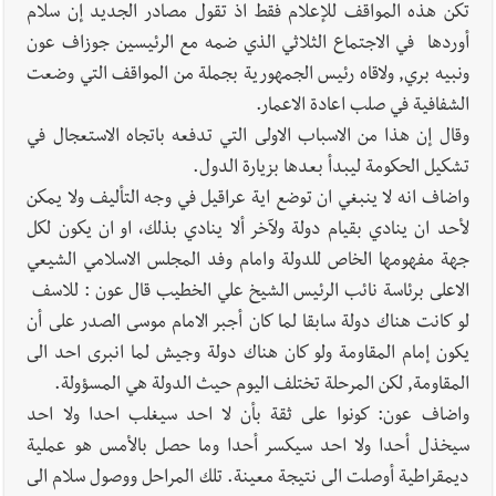
تكن هذه المواقف للإعلام فقط اذ تقول مصادر الجديد إن سلام
أوردها في الاجتماع الثلاثي الذي ضمه مع الرئيسين جوزاف عون
ونبيه بري, ولاقاه رئيس الجمهورية بجملة من المواقف التي وضعت
الشفافية في صلب اعادة الاعمار.
وقال إن هذا من الاسباب الاولى التي تدفعه باتجاه الاستعجال في
تشكيل الحكومة ليبدأ بعدها بزيارة الدول.
واضاف انه لا ينبغي ان توضع اية عراقيل في وجه التأليف ولا يمكن
لأحد ان ينادي بقيام دولة ولآخر ألا ينادي بذلك، او ان يكون لكل
جهة مفهومها الخاص للدولة وامام وفد المجلس الاسلامي الشيعي
الاعلى برئاسة نائب الرئيس الشيخ علي الخطيب قال عون : للاسف
لو كانت هناك دولة سابقا لما كان أجبر الامام موسى الصدر على أن
يكون إمام المقاومة ولو كان هناك دولة وجيش لما انبرى احد الى
المقاومة, لكن المرحلة تختلف اليوم حيث الدولة هي المسؤولة.
واضاف عون: كونوا على ثقة بأن لا احد سيغلب احدا ولا احد
سيخذل أحدا ولا احد سيكسر أحدا وما حصل بالأمس هو عملية
ديمقراطية أوصلت الى نتيجة معينة. تلك المراحل ووصول سلام الى