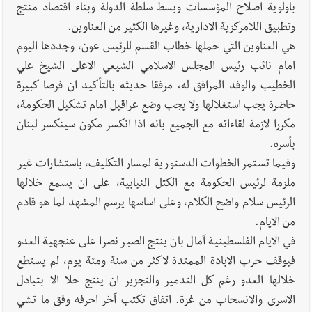
باولوية اصلاح المؤسسات وبسط سلطة الدولة وبناء اقتصاد منتج
وتطبيق اللامركزية الادارية، وغيرها الكثير من العناوين.
هي العناوين التي حملها خطاب القسم للرئيس عون، وجددها اليوم
امام نائب رئيس المجلس الاسلامي الشيعي الاعلى الشيخ علي
الخطيب والوفد المرافق له، مرفقا حديثه بالتأكيد ان فرصا كبيرة
حاضرة يجب استغلالها ولا يجب وضع عراقيل امام تشكيل الحكومة،
مكررا لازمة لقاءاته مع الجميع بانه اذا انكسر مكون سينكسر لبنان
بأسره.
وفيما تستمر الخطوات الدستورية لمسار التكليف، باستشارات غير
ملزمة لرئيس الحكومة مع الكتل النيابية، على ان يسمع خلالها
الرئيس سلام واضح الكلام، وعلى اساسها يرسم المشهد لما هو قادم
من الايام.
في الايام الفلسطينية آمال بان ينتج الصبر نصرا على عنجهية العدو
فيوقف حرب الابادة الممتدة لاكثر من سنة ومئة يوم، لم يستطع
خلالها العدو رغم كل التدمير والتجزير ان ينتج حلا الا بتبادل
الاسرى والانسحاب من غزة. اتفاق تكتب آخر احرفه وفق ما تشي