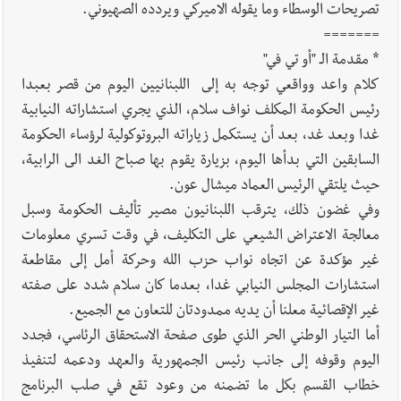
تصريحات الوسطاء وما يقوله الاميركي ويردده الصهيوني.
=======
* مقدمة الـ "أو تي في"
كلام واعد وواقعي توجه به إلى اللبنانيين اليوم من قصر بعبدا
رئيس الحكومة المكلف نواف سلام، الذي يجري استشاراته النيابية
غدا وبعد غد، بعد أن يستكمل زياراته البروتوكولية لرؤساء الحكومة
السابقين التي بدأها اليوم، بزيارة يقوم بها صباح الغد الى الرابية،
حيث يلتقي الرئيس العماد ميشال عون.
وفي غضون ذلك، يترقب اللبنانيون مصير تأليف الحكومة وسبل
معالجة الاعتراض الشيعي على التكليف، في وقت تسري معلومات
غير مؤكدة عن اتجاه نواب حزب الله وحركة أمل إلى مقاطعة
استشارات المجلس النيابي غدا، بعدما كان سلام شدد على صفته
غير الإقصائية معلنا أن يديه ممدودتان للتعاون مع الجميع.
أما التيار الوطني الحر الذي طوى صفحة الاستحقاق الرئاسي، فجدد
اليوم وقوفه إلى جانب رئيس الجمهورية والعهد ودعمه لتنفيذ
خطاب القسم بكل ما تضمنه من وعود تقع في صلب البرنامج