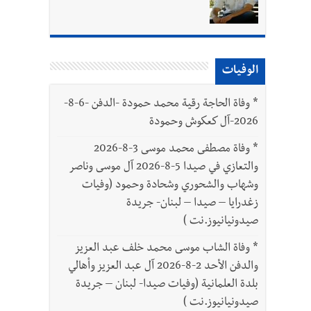
الوفيات
بتور : 112 شهيداً شُيّعوا في غزة بعد أن بقوا تحت الأنقاض منذ عام 2023: أيُعقل أن يبقى الشعب الفلسطيني يعيش كل هذا الألم؟ وإلى متى
*
وفاة الحاجة رقية محمد حمودة -الدفن -6-8-
2026-آل كعكوش وحمودة
*
وفاة مصطفى محمد موسى 3-8-2026
والتعازي في صيدا 5-8-2026 آل موسى وناصر
وشهاب والشحوري وشحادة وحمود (وفيات
زغدرايا – صيدا – لبنان- جريدة
صيدونيانيوز.نت )
*
وفاة الشاب موسى محمد خلف عبد العزيز
والدفن الأحد 2-8-2026 آل عبد العزيز وأهالي
بلدة العلمانية (وفيات صيدا- لبنان – جريدة
صيدونيانيوز.نت )