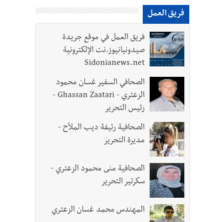
فريق العمل
فريق العمل في موقع جريدة
صيدونيانيوز.نت الإلكترونية
Sidonianews.net
الصحافي السفير غسان محمود
الزعتري - Ghassan Zaatari -
رئيس التحرير
الصحافية رئيفة ديب الملاّح -
مديرة التحرير
- صور
الصحافية منى محمود الزعتري -
د العسكريين
سكرتير التحرير
المهندس محمد غسان الزعتري
واطنين