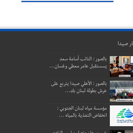
ار صيدا
بالصور : النائب أسامة سعد
يسستقبل عامر معطي وغسان...
بالصور : الأهلي صيدا يتربع على
عرش بطولة لبنان بك...
مؤسسة مياه لبنان الجنوبي :
انخفاض التغذية بالمياه ...