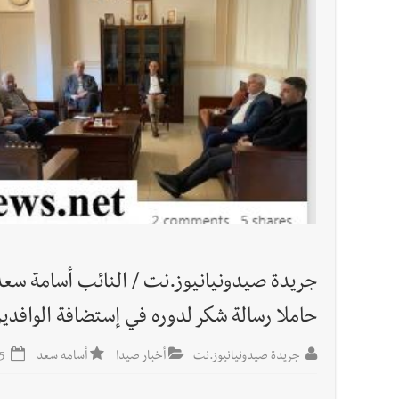
أخبار لبنان
الرئيس بري يدعو الى جلسة عامة في 11 و12 الحالي
العالم العربي
تستمر هذه المعاناة التي تمزق القلوب والضمائر؟
جريدة صيدونيانيوز.نت / النائب أسامة سعد
حاملا رسالة شكر لدوره في إستضافة الوافدي
جريدة صيدونيانيوز.نت
أخبار صيدا
أسامه سعد
2025-01-15