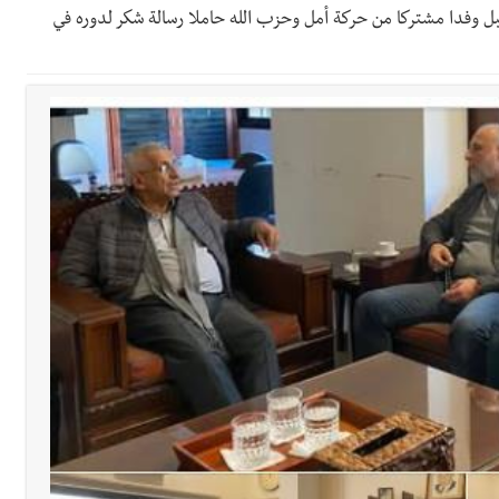
ل وفدا مشتركا من حركة أمل وحزب الله حاملا رسالة شكر لدوره في
لة لبنان بكرة الطاولة للرجال للعام الرابع على التوالي
لة لبنان بكرة الطاولة للرجال للعام الرابع على التوالي
ي ورشة تقنية حول الحد من النفايات البحرية وشباك الصيد المهملة
 التعازي بوفاة الراحل ميشال معلولي
وح طفيفة نتيجة استهداف إسرائيلي معادٍ لجرافة للجيش في بلدة المنصوري 
جرافة للجيش اللبناني خلال عملها في المنصوري ومعلومات أولية عن اصابة أح
محروقات تحت شعار حماية البيئة والأولوية اليوم للتخفيف من معاناة الم