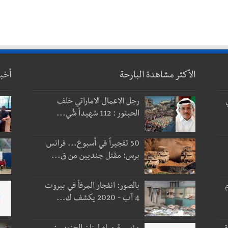
الأكثر مشاهدة البارحة
أخب
رجل الاعمال الاماراتي خلف
الحبتور : 112 شهيداً شُي...
50 تفجيراً في أسبوع... فرانس
برس: مقتل جنديين من ق...
 و3 أيام
بالصور: انفجار المرفأ في بيروت
4 آب - 2020 يكشف ك...