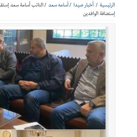
الرئيسية
/
أخبار صيدا
/
أسامه سعد
/
النائب أسامة سعد إستقب
أخبار صيدا
بلدية صيدا تهنئ نادي الأهلي صيدا بإحرازه بطو
إستضافة الوافدين
أخبار صيدا
بلدية صيدا تهنئ نادي الأهلي صيدا بإحرازه بطو
أخبار صيدا
بالصور: رئيسا بلديتي صيدا وصور يشاركان ف
أخبار لبنان
بهية الحريري تقدم بإسم الرئيس سعد الحريري
أخبار لبنان
الجيش اللبناني : إصابة أحد العسكريين بجر
أخبار لبنان
مسيّرة أسرائيلية القت قنبلة صوتية باتجاه 
أخبار لبنان
بسام طليس : نرفض فرض ضريبة جديدة على ال