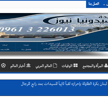
ل
اتصل بنا
المرأة والمجتمع
الوفيات
العالم العربي
أخبار العالم
ن بكرة الطاولة بإحرازه لقباً ثانٍياً للسيدات بعد رابعٍ للرجال
 معطي وغسان دالي بلطه في الذكرى الرابعة والعشرين لغياب مصطفى معروف