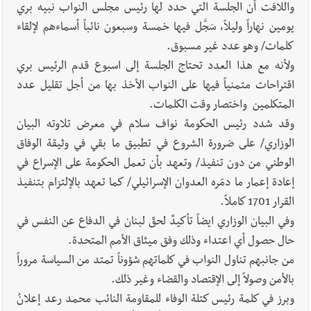
وإعلام إيراني: الاتّفاق مع عُمان مؤجّل ما دامت التهديدات مستمرّة
واللافت أن الجلسة التي حدد لها رئيس مجلس النواب نبيه بري
يومين نهاراً وليلاً، سَجَّل فيها خمسة وسبعون نائباً أسماءهم لإلقاء
أخبار صيدا
مفرزة صيدا القضائية توقف ثلاثة أشخاص بجرائم
كلمات/ وهو عدد غير مسبوق.
استدراج وابتزاز واعتداء جنسي على قاصر
ولأنه مع هذا العدد تحتاج الجلسة إلى اسبوع قدم الرئيس بري
اقتراحات متمنياً فيها على النواب الأخذ بها من أجل تقليل عدد
المتكلمين واختصار وقت الكلمات.
وقد شدد رئيس الحكومة نواف سلام في معرض تلاوته البيان
الوزاري/ على ضرورة الشروع في تطبيق ما بقي في وثيقة الوفاق
الوطني من دون تنفيذ/ وتعهد بأن تعمل الحكومة على الإسراع في
إعادة إعمار ما دمّره العدوان الإسرائيلي/ كما تعهد بالإلتزام بتنفيذ
القرار 1701 كاملاً.
وفي البيان الوزاري ايضاً تأكيدٌ لحقّ لبنان في الدفاع عن النفس في
حال حصول أي اعتداء وذلك وفق ميثاق الأمم المتحدة.
من جانبهم تناول النواب في كلماتهم شؤوناً تمتد من السياسة مروراً
بالأمن وصولاً إلى الإقتصاد والقضاء وغير ذلك.
وبرز في كلمة رئيس كتلة الوفاء للمقاومة النائب محمد رعد إعلانُ