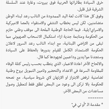
خرق السيادة بطائراتها الحربية فوق بيروت، وغارة عند السلسلة
الشرقية قبل قليل.
وفوق كل هذا كانت لغة اليد الممدودة من النائب رعد لبناء الوطن
متضامنين، لكن ليس بخطاب التشفي والاستقواء بالعصا الاميركية
والاسراي?يلية. فيما الحاجة الوطنية الملحة الى موقف وطني حازم
من الحكومة ومتابعة جدية ازاء استكمال الانسحاب الصهيوني مما
تبقى من الاراضي اللبنانية، مع ابداء النائب رعد السرور لاعلان
الحكومة الاستعداد الكامل للقيام بدورها بالحفاظ على السيادة
وستجدنا مو?يدين وداعمين لجهودها كما قال.
والالحاح الآخر اعادة الاعمار، الذي يتطلب بحسب رئيس كتلة الوفاء
للمقاومة السرعة في الاعداد والتحضير وتامين التمويل بروح وطنية
تضامنية ترفض الابتزاز او الارتهان لاي شروط سياسية. مع نصحه
للحكومة بالا تركن الى وعود من البعض تطلق فقط لتعطيل وصول
مساعدات من البعض الآخر.
=======
* مقدمة الـ "أو تي في"