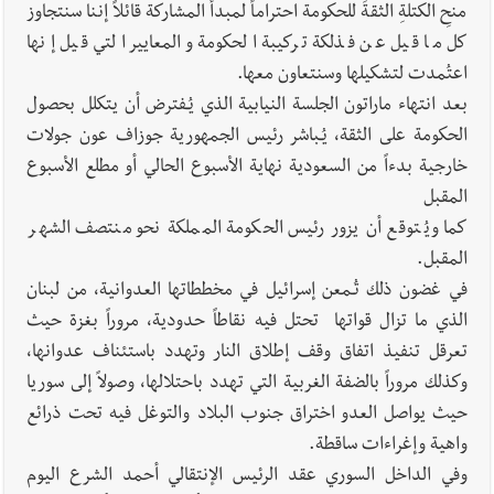
منحِ الكتلةِ الثقةَ للحكومة احتراماً لمبدأ المشاركة قائلاً إننا سنتجاوز
كل ما قيل عن فذلكة تركيبة الحكومة والمعايير التي قيل إنها
اعتُمدت لتشكيلها وسنتعاون معها.
بعد انتهاء ماراتون الجلسة النيابية الذي يُـفترض أن يتكلل بحصول
الحكومة على الثقة، يُـباشر رئيس الجمهورية جوزاف عون جولات
خارجية بدءاً من السعودية نهاية الأسبوع الحالي أو مطلع الأسبوع
المقبل
كما ويُتوقع أن يزور رئيس الحكومة المملكة نحو منتصف الشهر
المقبل.
في غضون ذلك تُـمعن إسرائيل في مخططاتها العدوانية، من لبنان
الذي ما تزال قواتها تحتل فيه نقاطاً حدودية، مروراً بغزة حيث
تعرقل تنفيذ اتفاق وقف إطلاق النار وتهدد باستئناف عدوانها،
وكذلك مروراً بالضفة الغربية التي تهدد باحتلالها، وصولاً إلى سوريا
حيث يواصل العدو اختراق جنوب البلاد والتوغل فيه تحت ذرائع
واهية وإغراءات ساقطة.
وفي الداخل السوري عقد الرئيس الإنتقالي أحمد الشرع اليوم