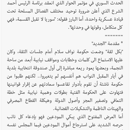
الحدث السوري في مؤتمر الحوار الذي انعقد برئاسة الرئيس أحمد
الشرع الذي أعلن ضرورة توحيد مختلف الفصائل المسلحة تحت
قيادة عسكرية واحدة، أما البارز فقوله: "سوريا لا تقبل القسمة، فهي
كل متكامل، وقوتها في وحدتها".
=======
* مقدمة "الجديد"
"بكل ثقة" وضعت حكومة نواف سلام أمام جلسات الثقة، وكان
عليها الاستماع الى كلمات وخطابات ومواقف نيابية أبعد من ساحة
النجمة، وبعضها يعود ريعه مباشرة إلى أول صندوقة انتخابية بلدية
في أيار المقبل النواب هم أنفسهم لم يتغيروا.. لكنهم طلبوا من
حكومة ناشئة أن تقوم بأدوار تقاعسوا سعادتهم عن إقرار قوانينها
فتهاوت على الحكومة الفتية بطولات وهمية نيابية مثل خطة
التعافي وتصفير العجز وأصول الدولة وهيكلة القطاع المصرفي
والهيئات الناظمة والتشكيلات القضائية.
أما العرض المفتوح الذي يبكي المودعين فهو بإدعاء كل نائب
حرصه الشديد على استرجاع أموال المودعين فيما المجلس نفسه