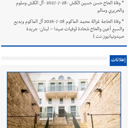
*
وفاة الحاج حسن حسين الكلش -28-7-2027 -آل الكلش وسلوم
والحريري وسالم
*
وفاة الحاجة غزالة محمد العاكوم 28-7-2026 آل العاكوم وبديع
والسبع أعين والحاج شحادة (وفيات صيدا – لبنان- جريدة
صيدونيانيوز.نت )
إعلانات