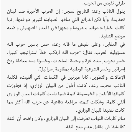
طرفي نقيض من الحرب.
يقول النائب رعد: للتاريخ نسجل:‏ إن الحرب الأخيرة ضد لبنان
تحديدا، وأيا تكن الذرائع التي ساقها الصهاينة لتبرير ‏دوافعها، إنما
كانت ‏خيارا عدوانيا مدروسا ومجهزا قرر العدو الصهيوني وضعه
موضع التنفيذ.
في المقابل، وعلى نقيض ما قاله رعد، حمل باسيل حزب الله
مسؤولية الحرب، فقال: "حزب الله ارتكب خطأ استراتيجيا كبيرا،
خسر بحرب إسناد غزة وبوحدة الساحات، وخسرنا معه معادلة ردع
إسرائيل وخسر الشرعية الوطنية بمقاومة إسرائيل".
الإطالات والتطويل، كانا ميزتين في الكلمات التي ألقيت، فكلمة
النائب محمد رعد، كانت أطول من البيان الوزاري، إذ تجاوزت
كلماتها الألفين والخمسمئة كلمة فيما بلغت كلمات البيان الوزاري
ألفي كلمة، وشكلت كلمته مرافعة دفاعية عن حزب الله أكثر مما
كانت تفنيدا للبيان الوزاري.
سائر كلمات النواب تطرقت إلى البيان الوزاري، وكان واضحا أن الثقة
"طابشة" في مقابل عدم منح الثقة.