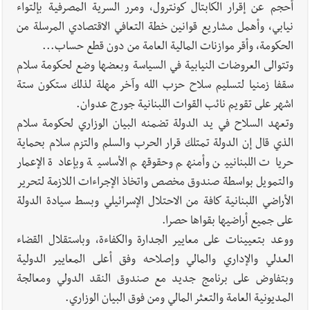
أحجم عن إقرار الكابتال كونترول، ومرر السرية المصرفية بإلتواء
نيابي، وأهمل مشاريع قوانين خطة التعافي الاقتصادي المرسلة من
الحكومة، وأقر موازنات المالية العامة من دون قطع حساب...
وتتوالى العروضات النيابية في السياسة وبعضها وضع لحكومة سلام
سقفا زمنيا لتسليم سلاح حزب الله وآخر مهلة لذلك ستكون ستة
اشهر على تقويم نائب القوات اللبنانية جورج عدوان.
وتعهد السلاح في يد الدولة تضمنه البيان الوزاري لحكومة سلام
الذي قال إن الدولة تمتلك قرار الحرب والسلم والتزم سلام بحماية
حريات اللبنانيين وأمنهم وحقوقهم الأساسية وبإعادة الإعمار
والتمويل بواسطة صندوق مخصص واتخاذ الإجراءات اللازمة لتحرير
الأراضي اللبنانية كافة من الاحتلال الإسرائيلي وبسط سيادة الدولة
على جميع أراضيها بقواها حصرا.
ووعد بتعيينات على معايير الجدارة والكفاءة، وباستقلال القضاء
العدلي والإداري والمالي وإصلاحه وفق أعلى المعايير الدولية
وبتفاوض على برنامج جديد مع صندوق النقد الدولي ومعالجة
المديونية العامة والتعثر المالي ومن فوق البيان الوزاري.