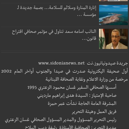
إنارة المنارة وسلالم للسلامة… بصمة جديدة لـ
مؤسسة ...
النائب اسامه سعد تناول في مؤتمر صحافي اقتراح
قانون...
جريدة صيدونيانيوز.نت www.sidonianews.net
أول صحيفة اليكترونية صدرت في صيدا والجنوب أواخر العام 2002
مرخصة من وزارة الاعلام ونقابة الصحافة اللبنانية
أسسها الصحافي السفير غسان محمود الزعتري 1995
صاحبة الإمتياز : السيدة هدى إبراهيم مارديني
المشرفة العامة الحاجة نشأت عمر حمزة
فريق العمل وهيئة التحرير
رئيس التحرير المسؤول والمدير المسؤول الصحافي غسان الزعتري
مديرة التحرير: الصحافية الأستاذة رئيفة ديب الملاح