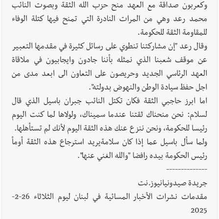
وكعربون صداقة مع العهد منح حزب الله الثقة وبصوت النائب
محمد رعد وهي من المرات النادرة التي تمنح فيها كتلة الوفاء
للمقاومة الثقة للحكومة.
وقال رعد "إن مشاركتنا تنطوي على رسائل كثيرة في مقدمها التعبير
عن موقف شعبنا الذي نمثله بأننا جادون وايجابيون في ملاقاة
العهد الرئاسي الجديد وحريصون على التعاون الى ابعد مدى من
اجل حفظ سيادة الوطن والنهوض بدولته".
اما ابرز حاجبي الثقة فكان تكتل النائب جبران باسيل الذي قال
لسلام: نحن منحناك ثقتنا عندما سميناك، ولولاها لما كنت اليوم
رئيسا للحكومة، ونحن ننزع عنك هذه الثقة اليوم لأنك لم تستأهلها.
ولما سأل باسيل عما إذا كان سلامةيريد استرجاع هذه الثقة أومأ
رئيس الحكومة بيده رافضا "والله الغني عنها".
--------------
جريدة صيدونيانيوز.نت
مقدمات نشرات الأخبار المسائية في لبنان ليوم الثلاثاء 26-2-
2025