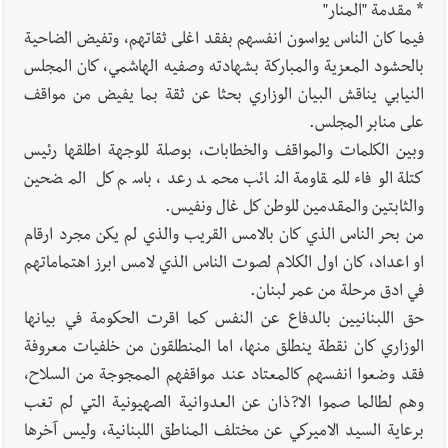
* مقدمة "المنار"
فيما كان الناس يواسون انفسهم بفقد اغلى ثقاتهم، وتفيض الضاحية
بالحشود المعزية والمباركة بشهادته وصفيه الهاشمي، كان المجلس
النيابي يناقش البيان الوزاري بحثا عن ثقة بما يفيض من مواقف
على منابر المجلس.
وبين الكلمات والمواقف والخطابات، بوصلة للوجهة اطلقها رئيس
كتلة الوفاء للمقاومة النائب محمد رعد، باسم كل المضحين
والثابتين والمقدمين للوطن كل غال ونفيس.
من بحر الناس الذي كان بالامس القريب والذي لم يكن مجرد ارقام
او اعداد، كان اول الكلام لصوت الناس الذي لامس ابرز اهتماماتهم
في ادق مرحلة من عمر لبنان.
حق اللبنانيين بالدفاع عن النفس كما اقرت الحكومة في بيانها
الوزاري كان نقطة ينطلق منها، اما المنطلقون من خلفيات معروفة
فقد وضعوا انفسهم كالمعتاد عند مواقفهم الممجوجة من السلاح،
وهم لطالما صموا الا?ذان عن العدوانية الصهيونية التي لم تغب
برعاية السيد الاميركي عن مختلف المناطق اللبنانية، وليس آخرها