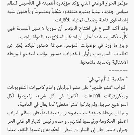
مؤتمر الحوار الوطني الذي يؤكد مؤيّدوه أهميته في التأسيس لنظام
سياسي جديد، بينما يعتبره منتقدوه شكلياً ومتسرعاً ويأخذون عليه
إقصاء قوى فاعلة وضعف تمثيله للأقليات.
وقد أكد الشرع في افتتاح المؤتمر أن سوريا لا تقبل القسمة فهي
كلٌّ متكامل، مشدداً على أن احتكار السلاح بيد الدولة واجب.
وابرز ما ورد في توصيات المؤتمر، صياغة دستور للبلاد يُعبّر عن
تطلعات السوريين، وأُولى الخطوات دستور مؤقت لتنظيم المرحلة
الانتقالية وتحديد ملامحها.
=======
* مقدمة الـ "أم تي في"
النواب "فشو خلقهم" على منبر البرلمان وامام كاميرات التلفزيونات
وميكروفونات الاذاعات. تكلموا في كل شيء، وتعرضوا لكل
المواضيع تقريبا، ولم يتركوا "سترا مغطى" كما يقال في العامية.
وبما ان مرحلة جديدة سياسية وحتى وطنية تبدأ، فان معظم النواب
اعطوا الحكومة ورئيسها ثقتهم. وحده رئيس التيار الوطني الحر
جبران باسيل قال إن التيار لن يعطي الحكومة ورئيسها الثقة، معلنا