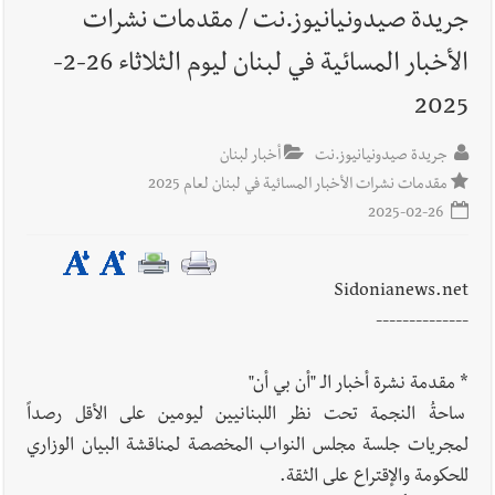
جريدة صيدونيانيوز.نت / مقدمات نشرات
أخبار لبنان
الجيش اللبناني : تفجير ذخائر غير منفجرة
الأخبار المسائية في لبنان ليوم الثلاثاء 26-2-
2025
أخبار لبنان
الطقس غدا غائم جزئيا مع انخفاض طفيف بالحرارة
جريدة صيدونيانيوز.نت
أخبار لبنان
جبلا وداخلا
مقدمات نشرات الأخبار المسائية في لبنان لعام 2025
2025-02-26
أخبار لبنان
قوى الأمن الداخلي : كمائن لشعبة المعلومات تُسفر عن
توقيف 6 مروّجين وضبط كميات من المخدّرات
Sidonianews.net
--------------
أخبار لبنان
جنبلاط: هل أصبحت السلطة اللبنانية تنفذ أوامر رام
* مقدمة نشرة أخبار الـ "أن بي أن"
الله؟
ساحةُ النجمة تحت نظر اللبنانيين ليومين على الأقل رصداً
لمجريات جلسة مجلس النواب المخصصة لمناقشة البيان الوزاري
أخبار العالم
الرئيس الأميركي ترامب يحذّر إيران من ضربة قوية...
للحكومة والإقتراع على الثقة.