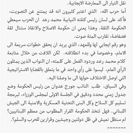
نقل التيار الى المعارضة الايجابية.
أما حزب الله، الذي اعتبر كثيرون انه قد يمتنع عن التصويت،
فأكد على لسان رئيس كتلته النيابية محمد رعد ان الحزب سيعطي
الحكومة الثقة. وهذا يعني ان حكومة الاصلاح والانقاذ ستنال ثقة
فضفاضة، تقارب المئة صوت.
وهو رقم ايجابي لها وللعهد، الذي يريد ان يحقق خطوات سريعة الى
الامام، وخصوصا في بدء انطلاقته. لكن اللافت من خلال متابعة
كلام محمد رعد وردود الفعل على كلمته، ان النواب الذين يمثلون
الرأي العام، ليسوا على رأي واحد في ما يتعلق بالقضايا الاستراتيجية
التي اوصل الاختلاف حولها الى ما وصلنا اليه.
وفي السياق، طلب النائب جورج عدوان من رئيس الحكومة وضع
جدول زمني محدد ودقيق في الجلسة الاولى لمجلس الوزراء، لبرمجة
تسليم كل السلاح وكل البنى التحتية العسكرية والامنية الى الجيش
اللبناني. فهل تتخذ الحكومة القرار المطلوب من معظم اللبنانيين؟
ام سنظل نعيش في ظل دولتين وجيشين وقرارين للحرب والسلم؟.
=======