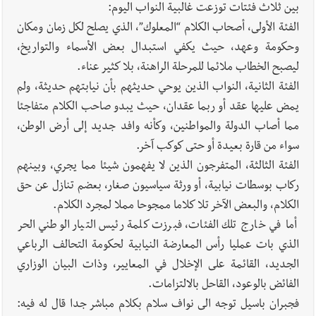
بين ثلاث فئتات توزعت غالبية النواب اليوم:
الفئة الأولى، أصحاب الكلام “المعلوك”، الذي يصلح لكل زمان ومكان
وحكومة وعهد، حيث يكفي استبدال بعض الأسماء والتواريخ،
ليصبح الخطاب ملائما للمرحلة الراهنة، بلا كثير عناء.
الفئة الثانية، النواب الذين يوحي حديثهم بأن نيابتهم حديثة، ولم
يمض عليها عقد أو ربما عقدان، حيث يبدو صاحب الكلام متفاجئا
مما أصاب الدولة والمواطنين، وكأنه وافد جديد إلى أرض الوطن،
سواء من قارة بعيدة أو حتى كوكب آخر.
الفئة الثالثة، المتفرجون الذين لا يفهمون شيئا مما يجري، وبينهم
ركاب بوسطات نيابية، أو ورثة سياسيون صغار، بعضم تنازل عن حق
الكلام، والبعض الآخر تلا كلاما ممجوحا مملا لمجرد الكلام.
أما في خارج تلك الفئات، فبرزت كلمة رئيس التيار الوطني الحر
الذي بات عمليا رأس المعارضة النيابية لحكومة التحالف الرباعي
الجديد، القائمة على الإخلال في المعايير، وذات البيان الوزاري
الفائض بالوعود، القاحل بالالتزامات.
فجبران باسيل توجه الى نواف سلام بكلام مباشر جدا قال له فيه: