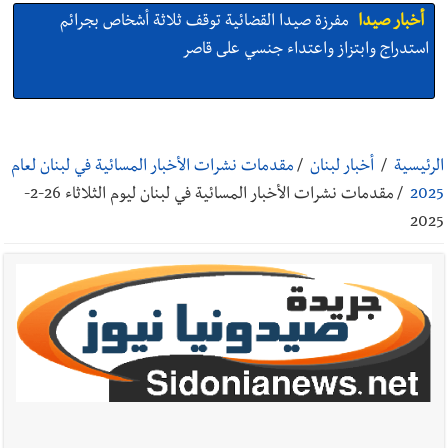
أخبار صيدا
مرفأ صيدا.. إمكانيات كبيرة وعائدات ضخمة في واقع
مأزوم!
أخبار صيدا
المهندس محمد دندشلي : صيدا 2027 : فلنجعلها قصة
يرويها لبنان تؤسس للمستقبل لا سنة نحتفل بها ثم نطويها
الرئيسية
/
أخبار لبنان
/
مقدمات نشرات الأخبار المسائية في لبنان لعام
2025
/
مقدمات نشرات الأخبار المسائية في لبنان ليوم الثلاثاء 26-2-
أخبار صيدا
طنبوريت -قضاء صيدا تفتتح مهرجاناتها الصيفية
2025
بدعوة من بلديتها الخميس ٦-٨-٢٠٢٦ مع الفنان المميز أدهم شلهوب
وبرنامج حافل وسهرات ممتعة...شاركونا الفرحة
أخبار صيدا
نادي أشمون الرياضي - صيدا يُحلّق إلى التصفيات
النهائية للدرجة الثالثة .. بثلاثية مستحقة
أخبار لبنان
بالصور: الجيش اللبناني تفكيك صواريخ وقنابل طيران
غير منفجرة من مخلفات العدوان الإسرائيلي