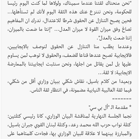
“نحن منحناك ثقتنا عندما سميناك، ولولاها لما كنت اليوم رئيسا
للحكومة، ونحن نننزع عنك هذه الثقة اليوم لأنك لم تستأهلها…
فحين يصبح التنازل عن الحقوق شرطا للاعتدال، ندرك ان المفاهيم
تصاغ وفق ميزان القوة لا ميزان العدل… “إنتا ما ضعت بالميزان،
إنتا ضعت بالعدل”.
وعندما يطلب منا التنازل عن الحقوق لنوصف بالايجابيين،
فالايجابية تصبح عندها قناعا للضعف، والحقوق لا توهب لمن يساوم
عليها بل لمن يقاتل من اجلها، ونحن سنثبت ايجابيتنا بالمعارضة
الايجابية: لا ثقة…
وبعيدا من كلام باسيل، نقاش شكلي ببيان وزاري أقل من شكلي،
فيما ثقة الغالبية النيابية مضمونة، في انتظار ثقة الناس.
=======
* مقدمة الـ "أل بي سي"
نجما الجلسة النهارية لمناقشة البيان الوزاري، كانا رئيسي كتلتين:
كتلة نواب حزب الله محمد رعد، وكتلة لبنان القوي جبران باسيل،
والمبارزة بينهما لا علاقة للبيان الوزاري بها، فجاءت كلمتاهما على