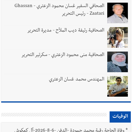
الصحافي السفير غسان محمود الزعتري - Ghassan
Zaatari - رئيس التحرير
الصحافية رئيفة ديب الملاّح - مديرة التحرير
الصحافية منى محمود الزعتري - سكرتير التحرير
المهندس محمد غسان الزعتري
الوفيات
*
وفاة الحاجة رقية محمد حمودة -الدفن -6-8-2026-آل كعكوش