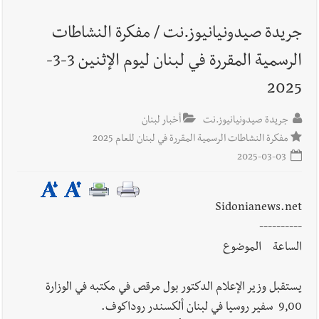
جريدة صيدونيانيوز.نت / مفكرة النشاطات
أخبار صيدا
عمر مرجان يطلق أكاديمية نادي الحرية لكرة القدم
الرسمية المقررة في لبنان ليوم الإثنين 3-3-
2025
جريدة صيدونيانيوز.نت
أخبار لبنان
أخبار لبنان
بالتفاصيل : جلسة لمجلس الوزراء في قصر بعبدا الوقائع
مفكرة النشاطات الرسمية المقررة في لبنان للعام 2025
والمقررات : تعيينات ورد 4 قوانين وزيادات الغلاء| الرئيس عون
2025-03-03
شدد على تفهم ترامب واردوغان لوضع لبنان وكشف عن مؤتمر
اقتصادي يتم العمل عليه في واشنطن
Sidonianews.net
أخبار لبنان
مفكرة النشاطات الرسمية المقررة في لبنان ليوم السبت
----------
8-8-2026
الساعة الموضوع
يستقبل وزير الإعلام الدكتور بول مرقص في مكتبه في الوزارة
أخبار لبنان
قراءات ومستجدات ومواقف في لبنان والمنطقة -
9,00 سفير روسيا في لبنان ألكسندر روداكوف.