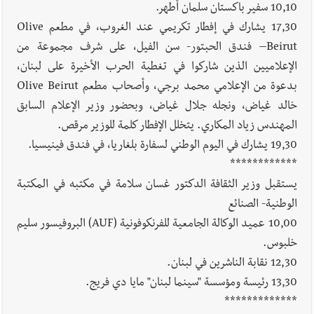
السبت 8-8-2026: لاءات إسرائيل الثلاث تضرب المسار التفاوضي
10,10 سفير باكستان سلمان أطهر.
واتفاق مكة على طاولة الإقليم؟ | استهداف الجيش اللبناني يرفع
17,30 يشارك في إفطار تكريمي عند الغروب، في مطعم Olive
منسوب التصعيد الإسرائيلي؟ | الخيام وبنت جبيل خارج التجربة؟
Beirut– فندق الحبتور- سن الفيل، على شرف مجموعة من
الإعلاميين الذين شاركوا في تغطية الحرب الأخيرة على لبنان،
أخبار لبنان
أسرار الصحف المحلية الصادرة في لبنان ليوم السبت 8-
بدعوة من الإعلامي محمد برجي، وأصحاب مطعم Olive Beirut
8-2026
خالد غياض، ونجله جلال غياض، وبحضور وزير الإعلام السابق
المهندس زياد المكاري. يتخلل الإفطار كلمة للوزير مرقص.
19,30 يشارك في اليوم الوطني لسفارة بلغاريا، في فندق فينيسيا.
أخبار لبنان
مقدمات نشرات الأخبار المسائية في لبنان ليوم الجمعة
************
7-8-2026
يستقبل وزير الثقافة الدكتور غسان سلامة في مكتبه في المكتبة
الوطنية- الصنائع
10,00 عميد الوكالة الجامعية للفرنكوفونية (AUF) البروفيسور سليم
خلبوس.
12,30 نقابة الناشرين في لبنان.
13,30 رئيسة ومؤسسة "سينما لبنان" مايا دي فريج.
*************