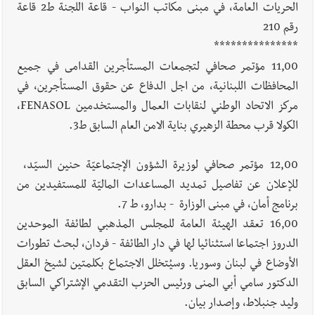
الحريات العامة، في مبنى مكاتب النواب - قاعة اللجنة ط2 قاعة
رقم 210
***************
11,00 مؤتمر صحافي لتجمعات المستأجرين القدامى في جميع
المحافظات اللبنانية، من اجل الدفاع عن حقوق المستأجرين، في
مركز الاتحاد الوطني لنقابات العمال والمستخدمين FENASOL،
الكولا قرب محطة الزهيري بناية الامن العام السابق ط3.
12,00 مؤتمر صحافي لوزيرة الشؤون الإجتماعيّة حنين السيّد،
للإعلان عن تفاصيل تمديد المساعدات الماليّة للمستفيدين من
برنامج أمان، في مبنى الوزارة - بدارو، ط 7.
16,00 تعقد الهيئة العامة للمجلس المذهبي لطائفة الموحدين
الدروز اجتماعا استثنائيا لها في دار الطائفة - فردان، لبحث تطورات
الأوضاع في لبنان وسوريا. وسيُتخلل الاجتماع بكلمتين لشيخ العقل
الدكتور سامي أبي المنى ورئيس الحزب التقدمي الإشتراكي السابق
وليد جنبلاط، وإصدار بيان.