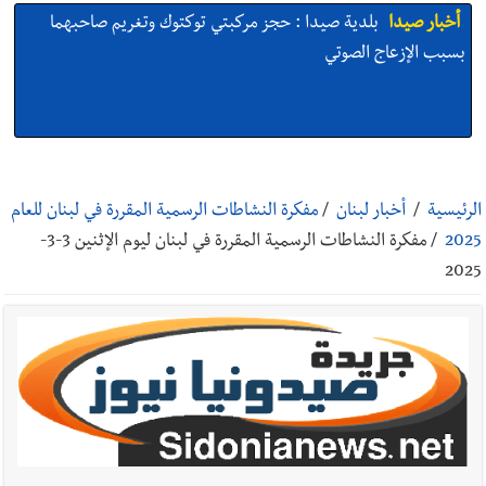
أخبار صيدا
بلدية صيدا : حجز مركبتي توكتوك وتغريم صاحبهما
بسبب الإزعاج الصوتي
أخبار صيدا
We are hiring in Saida - Apply now before 14
august ...مطلوب موظفة للعمل في الأكاديمية الدولية لبناء
الرئيسية
/
أخبار لبنان
/
مفكرة النشاطات الرسمية المقررة في لبنان للعام
القدرات -صيدا
2025
/
مفكرة النشاطات الرسمية المقررة في لبنان ليوم الإثنين 3-3-
2025
أخبار صيدا
بلدية صيدا ومؤسسة الحريري تعقدان الاجتماع
التشاوري الأول للمرصد الحضري
أخبار صيدا
بالصور : بلدية صيدا تستقبل السيد محمد زيدان:
استعراض شامل لمشاريع وتأكيدٌ على حماية القيمة التراثية للمدينة
القديمة