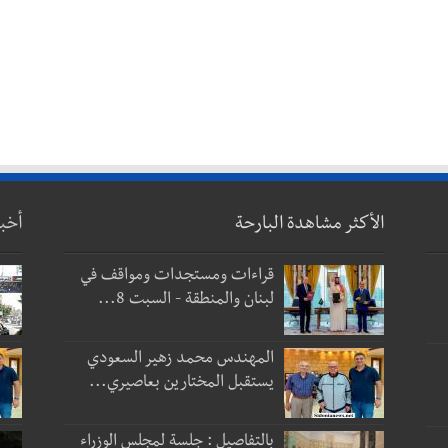
الأكثر مشاهدة البارحة
أخب
قراءات ومستجدات ومواقف في
لبنان والمنطقة - السبت 8...
المهندس محمد زهير السعودي
يستقبل المختارين بعاصيري...
بالتفاصيل : جلسة لمجلس الوزراء