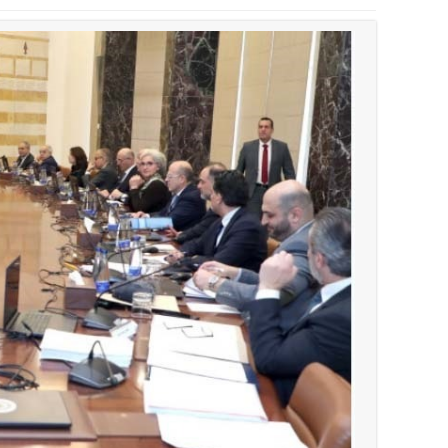
أخبار لبنان
روابط القطاع العام : إضراب الاثنين احتجاج
أخبار لبنان
خلفيات توقيف السفير الفلسطيني السابق أشر
أخبار لبنان
حراك ديبلوماسي للتجديد لـ اليونيفيل .. مسؤ
أخبار صيدا
إصابة شاب فلسطيني بطعنات سكين في مخيم ع
أخبار صيدا
بالصور : غسان سركيس يرعى تخرّج فوج الفكر