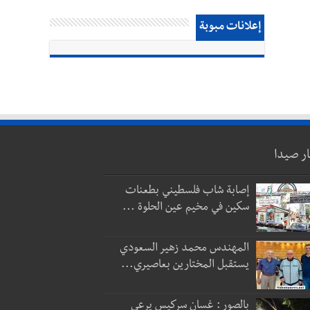
إعلانات مبوبة
ار صيدا
إصابة شاب فلسطيني بطعنات
سكين في مخيم عين الحلوة ...
المهندس محمد زهير السعودي
يستقبل المختارين بعاصيري...
بالصور : غسان سركيس يرعى