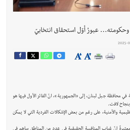
حكومته... عبورُ أوّل استحقاق انتخابيّ
في محافظة جبل لبنان، إلى «الجمهورية»، انّ الفائز الأول فيها هو
بنجاح لافت.
ظيمية والأمنية، على رغم من بعض الإشكالات الفردية التي لا يمكن
 معتبرةً انّ غياب المنافسة الحقيقية في عدد من المناطق ساهم في