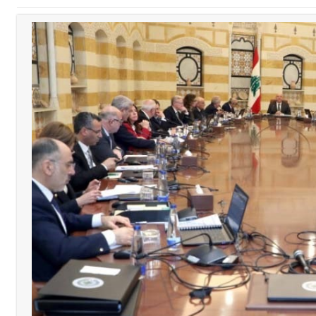
ا على تقسيط المفعول الرجعي
ف دبور: تداخل السياسة بالقضاء ولبنان قد يسلّمه إلى السلطة
ول غربي يُحذّر من الفراغ !
ين الحلوة - في منطقة صيدا وإنقاذه وإتهام إبن عمته ؟
 والإبداع في ثانوية السفير : تعلّمت منكم حب الوطن والتمسك بالأرض ... 