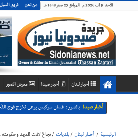
من نحن
فريق العمل
الأحد 9 آب 2026 م الموافق 25 صفر 1448 هـ
أخبار لبنان
أخبار صيدا
معرض الصور
أخبار صيدا
بالصور : غسان سركيس يرعى تخرّج فوج الفكر
أخبار صيدا
المهندس محمد زهير السعودي يستقبل المخت
أخبار لبنان
مقدمات نشرات الأخبار المسائية في لبنان ليوم ال
أخبار لبنان
خرق إسرائيلي في زوطر الغربية وساتر ترابي قب
الرئيسية
/
أخبار لبنان
/
بلديات
/
نجاحٌ لافت للعهد وحكومته...