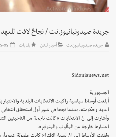
جريدة صيدونيانيوز.نت / نجاحٌ لافت للعهد و
جريدة صيدونيانيوز.نت
أخبار لبنان
بلديات
2025-05-05
Sidonianews.net
-------------------
الجمهورية
أبلغت أوساط سياسية واكبت الانتخابات البلدية والاختيارية 
العهد وحكومته، بعدما نجحا في عبور أول استحقاق انتخابي 
وأشارت إلى انّ الانتخابات «كانت ناجحة من الناحيتين التن
اعتبارها خارجة عن المألوف والمتوقع».
ولفتت الأوساط إلى انّ نسبة الاقتراع كانت مقبولة عموماً،