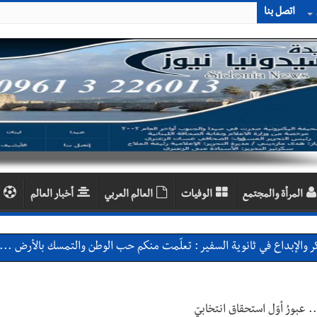
اتصل بنا
المرأة والمجتمع
الوفيات
العالم العربي
أخبار العالم
 والإبداع في ثانوية السفير : تعلّمت منكم حب الوطن والتمسك بالأرض ... 
ارين بعاصيري والبيلاني
سبت 8-8-2026
الة آخر نقطة للجيش اللبناني
 عبورُ أوّل استحقاق انتخابيّ