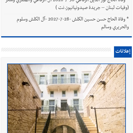
*
وفاة الحاج نور الدين الرفاعي 30-7-2026 آل الرفاعي والمصري وسكر
(وفيات لبنان – جريدة صيدونيانيوز.نت )
*
وفاة الحاج حسن حسين الكلش -28-7-2027 -آل الكلش وسلوم
والحريري وسالم
إعلانات