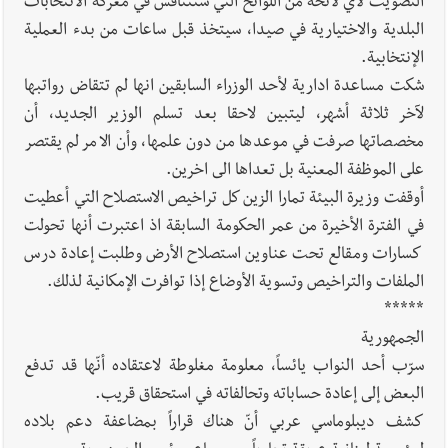
التصويت لأي لائحة من اللوائح التي ستتنافس في معركة الانتخابات
البلدية والاختيارية في صيدا، سيتخذ قبل ساعات من بدء العملية
الإنتخابية.
شكت مساعدة ادارية لأحد الوزراء السابقين انها لم تتقاض رواتبها
لآخر ثلاثة أشهر، ليتبين لاحقا بعد تسلم الوزير الجديد، أن
مخصصاتها صرفت في موعدها من دون علمها، وأن الامر لم يقتصر
على الموظفة المعنية بل تعداها الى اخرين.
أوقفت وزيرة البيئة تمارا الزين كل تراخيص الاستصلاح التي أعطيت
في الفترة الأخيرة من عمر الحكومة السابقة اذ اعتبرت أنها تحولت
كسارات ومقالع تحت عناوين استصلاح الأرض وطلبت إعادة درس
الملفات والتراخيص وتسوية الأوضاع إذا توافرت الإمكانية لذلك.
*****
الجمهورية
سرّب أحد النواب يائساً، معلومة مغلوطة لاعتقاده أنّها قد تدفع
البعض إلى إعادة حساباته وتحالفاته في استحقاق قريب.
كشف ديبلوماسي عربي أنّ هناك قراراً بمضاعفة دعم بلاده