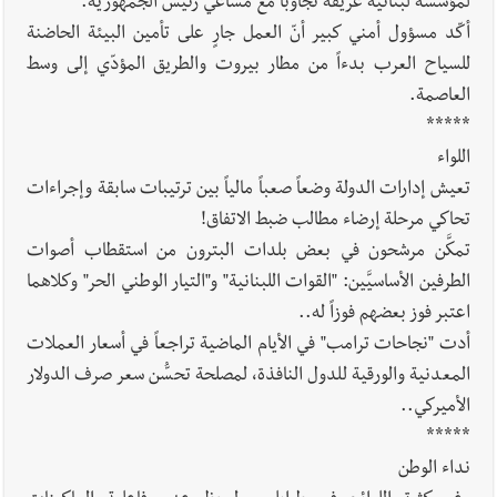
لمؤسسة لبنانية عريقة تجاوباً مع مساعي رئيس الجمهورية.
أكّد مسؤول أمني كبير أنّ العمل جارٍ على تأمين البيئة الحاضنة
للسياح العرب بدءاً من مطار بيروت والطريق المؤدّي إلى وسط
العاصمة.
*****
اللواء
تعيش إدارات الدولة وضعاً صعباً مالياً بين ترتيبات سابقة وإجراءات
تحاكي مرحلة إرضاء مطالب ضبط الاتفاق!
تمكَّن مرشحون في بعض بلدات البترون من استقطاب أصوات
الطرفين الأساسيَّين: "القوات اللبنانية" و"التيار الوطني الحر" وكلاهما
اعتبر فوز بعضهم فوزاً له..
أدت "نجاحات ترامب" في الأيام الماضية تراجعاً في أسعار العملات
المعدنية والورقية للدول النافذة، لمصلحة تحسُّن سعر صرف الدولار
الأميركي..
*****
نداء الوطن