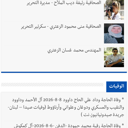
الصحافية رئيفة ديب الملاّح - مديرة التحرير
الصحافية منى محمود الزعتري - سكرتير التحرير
المهندس محمد غسان الزعتري
الوفيات
*
وفاة الحاجة وداد علي الحاج داوود 8-8-2026 آل الأحمد وداوود
والنقيب والعسكري ودوغان وعلواني وأرناؤوط (وفيات صيدا – لبنان-
جريدة صيدونيانيوز.نت )
*
وفاة الحاجة رقية محمد حمودة -الدفن -6-8-2026-آل كعكوش