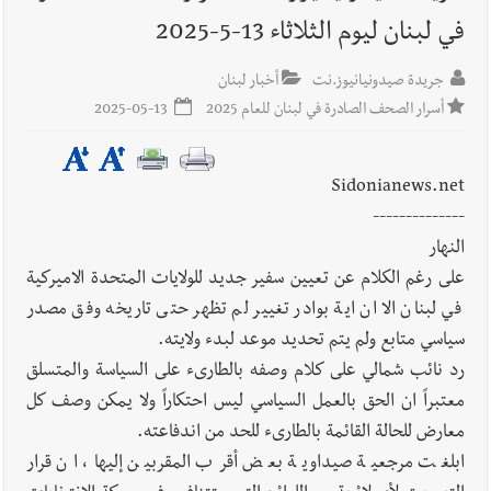
في لبنان ليوم الثلاثاء 13-5-2025
أخبار لبنان
خرق إسرائيلي في زوطر الغربية وساتر ترابي قبالة آخر
نقطة للجيش اللبناني
جريدة صيدونيانيوز.نت
أخبار لبنان
أسرار الصحف الصادرة في لبنان للعام 2025
2025-05-13
أخبار لبنان
روابط القطاع العام : إضراب الاثنين احتجاجا على
تقسيط المفعول الرجعي
Sidonianews.net
--------------
النهار
أخبار لبنان
خلفيات توقيف السفير الفلسطيني السابق أشرف دبور:
على رغم الكلام عن تعيين سفير جديد للولايات المتحدة الاميركية
تداخل السياسة بالقضاء ولبنان قد يسلّمه إلى السلطة
في لبنان الا ان اية بوادر تغيير لم تظهر حتى تاريخه وفق مصدر
سياسي متابع ولم يتم تحديد موعد لبدء ولايته.
أخبار لبنان
حراك ديبلوماسي للتجديد لـ اليونيفيل .. مسؤول غربي
رد نائب شمالي على كلام وصفه بالطارىء على السياسة والمتسلق
يُحذّر من الفراغ !
معتبراً ان الحق بالعمل السياسي ليس احتكاراً ولا يمكن وصف كل
معارض للحالة القائمة بالطارىء للحد من اندفاعته.
أخبار لبنان
ليلة سقوط رياض سلامة... هل ننتظر الحقيقة؟
ابلغت مرجعية صيداوية بعض أقرب المقربين إليها، ان قرار