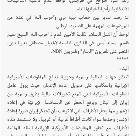
رغم كثرة اللوائح في طرابلس، لوحظ عدم فاعلية الماكينات
الانتخابية وأحياناً غيابها التام.
تمّ رصد تمايز بين خطاب نبيه بري و"حزب الله" في عدد من
الموضوعات المهمة على الصعيد الوطني.
لوحظ أن النقل المباشر لكلمة الأمين العام لـ "حزب الله" الشيخ نعيم
قاسم، مساء أمس، في الذكرى التاسعة لاغتيال مصطفى بدر الدين،
اقتصر على تلفزيون "المنار" وتلفزيون NBN.
*****
البناء
تنتظر جهات لبنانية رسمية وحزبية نتائج المفاوضات الأميركية
الإيرانية وانعكاسها على تمويل إعادة الإعمار، حيث يزول عامل
العقوبات الأميركية التي تمنع تحويلات مالية بطرق رسمية من
إيران إلى لبنان ويرفع الحظر عن المساهمة الإيرانيّة في إعادة
الإعمار مما يحفّز الأطراف التي لا ترغب بأن تحتكر إيران صورة إعادة
الإعمار وحدها سواء كانت أطرافاً عربية أم غربية. ولا تستبعد هذه
الأطراف مع تجاوز المفاوضات الأميركية الإيرانية العقد المانعة