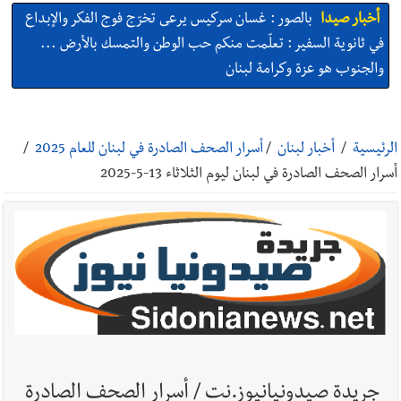
أخبار صيدا
بالصور : غسان سركيس يرعى تخرّج فوج الفكر والإبداع
في ثانوية السفير : تعلّمت منكم حب الوطن والتمسك بالأرض ...
والجنوب هو عزة وكرامة لبنان
أخبار صيدا
المهندس محمد السعودي يستقبل المختارين بعاصيري
والبيلاني
الرئيسية
/
أخبار لبنان
/
أسرار الصحف الصادرة في لبنان للعام 2025
/
أسرار الصحف الصادرة في لبنان ليوم الثلاثاء 13-5-2025
أخبار صيدا
بلدية صيدا : حجز مركبتي توكتوك وتغريم صاحبهما
بسبب الإزعاج الصوتي
أخبار صيدا
We are hiring in Saida - Apply now before 14
august ...مطلوب موظفة للعمل في الأكاديمية الدولية لبناء
القدرات -صيدا
أخبار صيدا
بلدية صيدا ومؤسسة الحريري تعقدان الاجتماع
التشاوري الأول للمرصد الحضري
جريدة صيدونيانيوز.نت / أسرار الصحف الصادرة