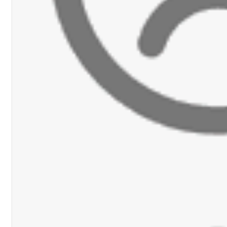
مر رام الله؟
 قوية... وإعلام إيراني: الاتّفاق مع عُمان مؤجّل ما دامت التهديدات مستمر