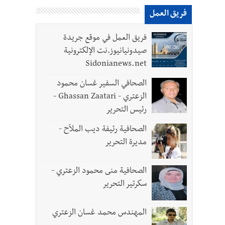
فريق العمل
بنان يحتاج الى مسارات وطنية مستقلة عن المحاور
فريق العمل في موقع جريدة
صيدونيانيوز.نت الإلكترونية
Sidonianews.net
الصحافي السفير غسان محمود
الزعتري - Ghassan Zaatari -
رئيس التحرير
الصحافية رئيفة ديب الملاّح -
مديرة التحرير
الصحافية منى محمود الزعتري -
سكرتير التحرير
المهندس محمد غسان الزعتري