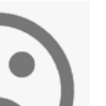
أخبار صيدا
النائب اسامه سعد تناول في مؤتمر صحافي اقت
الخارجية
أخبار صيدا
إنارة المنارة وسلالم للسلامة… بصمة جديدة
أخبار صيدا
بالصور : حدائق ثانوية السفير تزهر فرحًا وفخرً
أخبار لبنان
بالصور: الجيش اللبناني تفكيك صواريخ وقناب
أخبار لبنان
الجيش اللبناني : تفجير ذخائر غير منفجرة
أخبار لبنان
الطقس غدا غائم جزئيا مع انخفاض طفيف بالح
أخبار لبنان
قوى الأمن الداخلي : كمائن لشعبة المعلومات تُسفر عن توقيف 6 مروّج