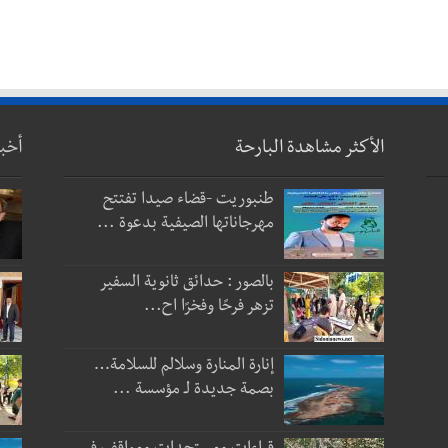
الأكثر مشاهدة البارحة
أخب
طنبوريت -قضاء صيدا تفتتح
مهرجاناتها الصيفية بدعوة ...
بالصور : حدائق ثانوية السفير
تزهر فرحًا وفخرًا اح...
إنارة المنارة وسلالم للسلامة…
بصمة جديدة لـ مؤسسة ...