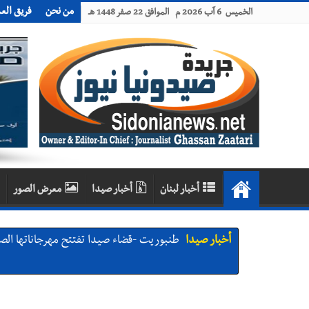
من نحن
فريق الع
الخميس 6 آب 2026 م الموافق 22 صفر 1448 هـ
أخبار لبنان
أخبار صيدا
معرض الصور
أخبار صيدا
طنبوريت -قضاء صيدا تفتتح مهرجاناتها الصيفية بدعوة من بلديتها الخميس ٦-٨-٢٠٢٦ مع الفن
أخبار صيدا
نادي أشمون الرياضي - صيدا يُحلّق إلى التصف