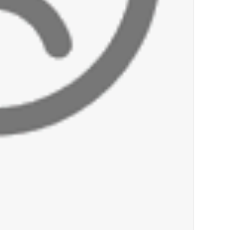
أخبار لبنان
جنبلاط: هل أصبحت السلطة اللبنانية تنفذ أوا
أخبار العالم
الرئيس الأميركي ترامب يحذّر إيران من ضربة