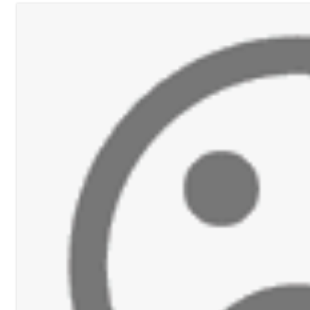
راح قانون كان قدمه بعنوان قيم العدالة في تجريم العنصرية الصهيونية : ل
 لـ مؤسسة مرجان في زيرة صيدا
ا احتفالًا بتخرّج أطفال الروضة الثالثة
ل طيران غير منفجرة من مخلفات العدوان الإسرائيلي
رارة جبلا وداخلا
ين وضبط كميات من المخدّرات