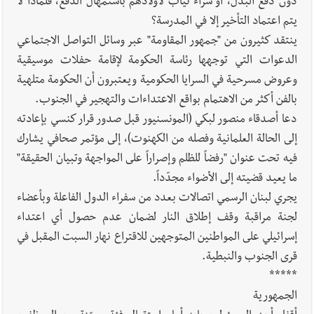
دون دفع البدل، أو شراء ثياب لأولادهم باستمهال الدفع، فلماذا لا
يتم اعتماد التأخير إلا في المدرسة؟
ينتقد كثيرون من "جمهور المقاومة" عبر وسائل التواصل الاجتماعي
الدعوات التي توجهها رئاسة الحكومة لإقامة حفلات موسيقية
وعروض مسرحية في السرايا الحكومية ويعتبرون أن الحكومة متلهية
بالفن أكثر من الاهتمام بواقع الاعتداءات والتهجير في الجنوب.
دعا أصدقاء منصور لبكي (المونسنيور قبل صدور قرار كنسي بإعادته
إلى الحالة العلمانية وفصله من الكهنوت)، إلى مؤتمر صحافي يشارك
فيه تحت عنوان "رفضاً للظلم وإصراراً على المواجهة وتبيان الحقيقة"
ما يعيد قضيته إلى الأضواء مجدّداً.
يجري لبنان الرسمي اتصالات بعدد من سفراء الدول الفاعلة وبأعضاء
لجنة مراقبة وقف إطلاق النار لضمان عدم حصول أي اعتداء
إسرائيلي على المواطنين المتوجهين للاقتراع نهار السبت المقبل في
قرى الجنوب والنبطية.
*****
الجمهورية