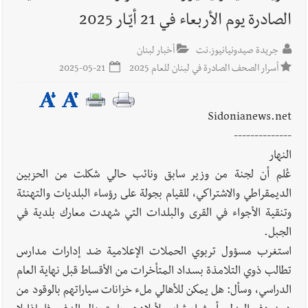
الصادرة يوم الأربعاء في 21 أيّـار 2025
أخبار لبنان
حراك ديبلوماسي للتجديد لـ اليونيفيل .. مسؤول غربي
يُحذّر من الفراغ !
جريدة صيدونيانيوز.نت
أخبار لبنان
أسرار الصحف الصادرة في لبنان للعام 2025
2025-05-21
أخبار لبنان
ليلة سقوط رياض سلامة... هل ننتظر الحقيقة؟
Sidonianews.net
--------------
النهار
عُلم أن لجنة من وزير سابق ونائب حالي شكلت من الحزبين
الديمقراطي والاشتراكي، للقيام بجولة على رؤساء البلديات والتهنئة
وتنقية الأجواء في القرى والبلدات التي شهدت معارك بلدية في
الجبل.
استغرب مسؤول تربوي الحملات الإعلامية ضد إدارات مدارس
تطالب ذوي التلامذة بسداد المتأخرات من الأقساط قبل نهاية العام
الدراسي، وسأل: هل يمكن للأهالي ملء خزانات سياراتهم بالوقود من