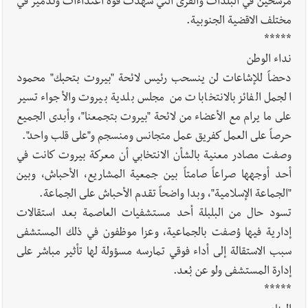
مرشحين في البلدات والقرى التي شهدت قوة اعتداءات وتدمير في
مختلف الاقضية الجنوبية.
*****
نداء الوطن
دحضاً للإشاعات لن ينسحب رئيس لائحة "بيروت بتحبك" محمود
الجمل الفائز بالانتخابات من مجلس بلدية بيروت والأجواء تسير
على ما يرام مع الأعضاء من لائحة "بيروت بتجمعنا"، وأبدى الجميع
حرصاً على العمل كفريق عمل متجانس ومنسجم و"على قلب واحد".
وصفت مصادر معنية بالشأن الانتخابي أن معركة بيروت كانت في
أحد أوجهها صراعاً صامتاً بين جمعية المشاريع، الأحباش، وبين
"الجماعة الإسلامية"، وبدا واضحاً تقدم الأحباش على الجماعة.
تسود حال من البلبلة أحد مستشفيات العاصمة بعد استقالات
إدارية فيها وُصفت بالجماعية، وعزا موظفون في ذلك المستشفى
سبب الاستقالة إلى أداء فوقي تمارسه مسؤولة لها تأثير مباشر على
إدارة المستشفى ولو عن بُعد.
*****