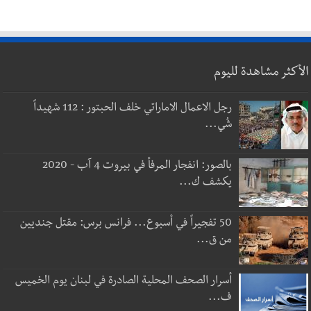
الأكثر مشاهدة لليوم
رجل الاعمال الاماراتي خلف الحبتور : 112 شهيداً
شُي...
بالصور: انفجار المرفأ في بيروت 4 آب - 2020
يكشف ك...
50 تفجيراً في أسبوع... فرانس برس: مقتل جنديين
من ق...
أسرار الصحف المحلية الصادرة في لبنان يوم الخميس
ف...