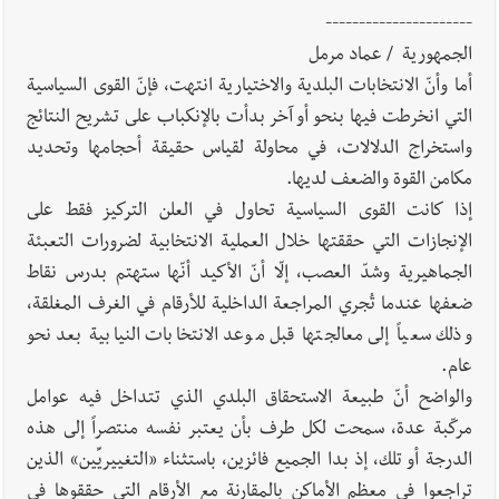
----------------------
أخبار لبنان
راتب النائب من 3 آلاف إلى 5 آلاف دولار شهرياً...
الجمهورية / عماد مرمل
فكيف أقرّت الزيادة؟
أما وأنّ الانتخابات البلدية والاختيارية انتهت، فإنّ القوى السياسية
التي انخرطت فيها بنحو أو آخر بدأت بالإنكباب على تشريح النتائج
واستخراج الدلالات، في محاولة لقياس حقيقة أحجامها وتحديد
أخبار لبنان
مواجهة مؤجّلة لنزاع طويل
مكامن القوة والضعف لديها.
إذا كانت القوى السياسية تحاول في العلن التركيز فقط على
الإنجازات التي حققتها خلال العملية الانتخابية لضرورات التعبئة
الجماهيرية وشدّ العصب، إلّا أنّ الأكيد أنّها ستهتم بدرس نقاط
ضعفها عندما تُجري المراجعة الداخلية للأرقام في الغرف المغلقة،
العالم العربي
رجل الاعمال الاماراتي خلف الحبتور : 112 شهيداً
وذلك سعياً إلى معالجتها قبل موعد الانتخابات النيابية بعد نحو
شُيّعوا في ‫غزة‬ بعد أن بقوا تحت الأنقاض منذ عام 2023: أيُعقل أن
عام.
يبقى الشعب الفلسطيني يعيش كل هذا الألم؟ وإلى متى تستمر هذه
والواضح أنّ طبيعة الاستحقاق البلدي الذي تتداخل فيه عوامل
المعاناة التي تمزق القلوب والضمائر؟
مركّبة عدة، سمحت لكل طرف بأن يعتبر نفسه منتصراً إلى هذه
أخبار العالم
الرئيس الأميركي ترامب يحذّر إيران من ضربة قوية...
الدرجة أو تلك، إذ بدا الجميع فائزين، باستثناء «التغييريِّين» الذين
وإعلام إيراني: الاتّفاق مع عُمان مؤجّل ما دامت التهديدات مستمرّة
تراجعوا في معظم الأماكن بالمقارنة مع الأرقام التي حققوها في