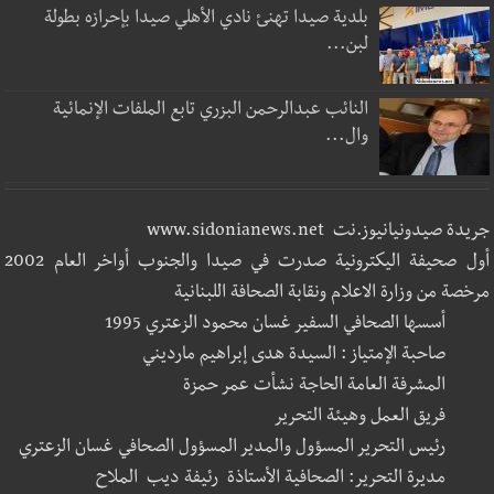
بلدية صيدا تهنئ نادي الأهلي صيدا بإحرازه بطولة
لبن...
النائب عبدالرحمن البزري تابع الملفات الإنمائية
وال...
جريدة صيدونيانيوز.نت www.sidonianews.net
أول صحيفة اليكترونية صدرت في صيدا والجنوب أواخر العام 2002
مرخصة من وزارة الاعلام ونقابة الصحافة اللبنانية
أسسها الصحافي السفير غسان محمود الزعتري 1995
صاحبة الإمتياز : السيدة هدى إبراهيم مارديني
المشرفة العامة الحاجة نشأت عمر حمزة
فريق العمل وهيئة التحرير
رئيس التحرير المسؤول والمدير المسؤول الصحافي غسان الزعتري
مديرة التحرير: الصحافية الأستاذة رئيفة ديب الملاح