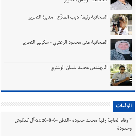
Zaatari - رئيس التحرير
الصحافية رئيفة ديب الملاّح - مديرة التحرير
الصحافية منى محمود الزعتري - سكرتير التحرير
المهندس محمد غسان الزعتري
الوفيات
*
وفاة الحاجة رقية محمد حمودة -الدفن -6-8-2026-آل كعكوش
وحمودة