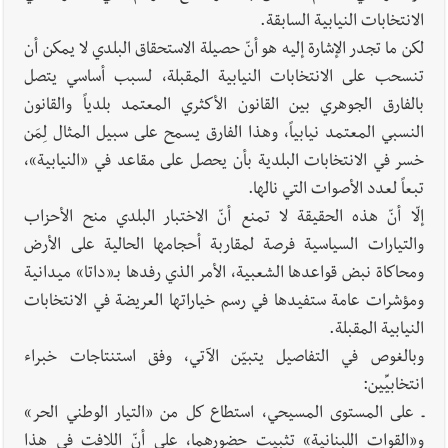
الانتخابات النيابية السابقة.
لكن ما تجدر الإشارة إليه هو أنّ حصيلة الاستحقاق البلدي لا يمكن أن
أخبار صيدا
بلدية صيدا تهنئ نادي الأهلي صيدا بإحرازه بطولة لبنان
تنسحب على الانتخابات النيابية المقبلة، لسبب أساسي يتصل
بكرة الطاولة للرجال للعام الرابع على التوالي
بالفارق الجوهري بين القانون الأكثري المعتمد بلدياً والقانون
النسبي المعتمد نيابياً، وهذا الفارق يسمح على سبيل المثال لِمَن
خسر في الانتخابات البلدية بأن يحصل على مقاعد في «النيابية»،
تبعاً لعدد الأصوات التي نالها.
إلّا أنّ هذه الحقيقة لا تمنع أنّ الاختبار البلدي منح الأحزاب
والتيارات السياسية فرصة لمقاربة أحجامها الحالية على الأرض
ومحاكاة نبض قواعدها الشعبية، الأمر الذي رفدها بـ«داتا» ميدانية
ومؤشرات عامة ستفيدها في رسم خياراتها العريضة في الانتخابات
النيابية المقبلة.
وبالغوص في التفاصيل يتبيّن الآتي، وفق استنتاجات خبراء
انتخابيِّين:
ـ على المستوى المسيحي، استطاع كل من «التيار الوطني الحر»
و«القوات اللبنانية» تثبيت حضورهما، على أنّ اللافت في هذا