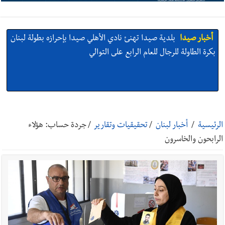
أخبار صيدا
بالصور: رئيسا بلديتي صيدا وصور يشاركان في ورشة
تقنية حول الحد من النفايات البحرية وشباك الصيد المهملة
أخبار صيدا
عمر مرجان يتصل برئيس النادي الرياضي مهنئا بإحراز
البطولة
الرئيسية
/
أخبار لبنان
/
تحقيقيات وتقارير
/
جردة حساب: هؤلاء
الرابحون والخاسرون
أخبار صيدا
مؤسسة مياه لبنان الجنوبي : انخفاض التغذية بالمياه
في صيدا نتيجة الانقطاع المتكرر لخط الخدمات الكهربائي
أخبار صيدا
مفرزة صيدا القضائية توقف ثلاثة أشخاص بجرائم