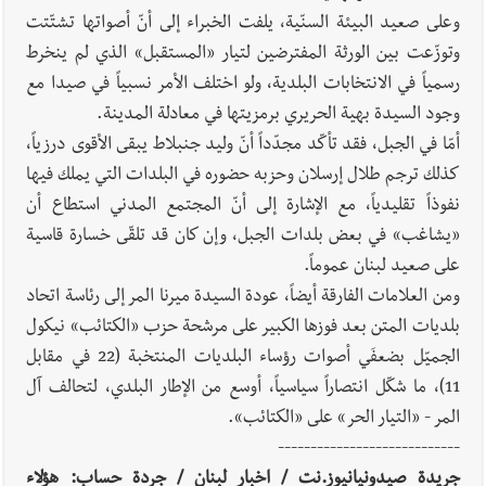
وعلى صعيد البيئة السنّية، يلفت الخبراء إلى أنّ أصواتها تشتّتت
وتوزّعت بين الورثة المفترضين لتيار «المستقبل» الذي لم ينخرط
رسمياً في الانتخابات البلدية، ولو اختلف الأمر نسبياً في صيدا مع
وجود السيدة بهية الحريري برمزيتها في معادلة المدينة.
أمّا في الجبل، فقد تأكّد مجدّداً أنّ وليد جنبلاط يبقى الأقوى درزياً،
كذلك ترجم طلال إرسلان وحزبه حضوره في البلدات التي يملك فيها
نفوذاً تقليدياً، مع الإشارة إلى أنّ المجتمع المدني استطاع أن
«يشاغب» في بعض بلدات الجبل، وإن كان قد تلقّى خسارة قاسية
على صعيد لبنان عموماً.
ومن العلامات الفارقة أيضاً، عودة السيدة ميرنا المر إلى رئاسة اتحاد
بلديات المتن بعد فوزها الكبير على مرشحة حزب «الكتائب» نيكول
الجميّل بضعفَي أصوات رؤساء البلديات المنتخبة (22 في مقابل
11)، ما شكّل انتصاراً سياسياً، أوسع من الإطار البلدي، لتحالف آل
المر - «التيار الحر» على «الكتائب».
----------------------------
جريدة صيدونيانيوز.نت / اخبار لبنان / جردة حساب: هؤلاء