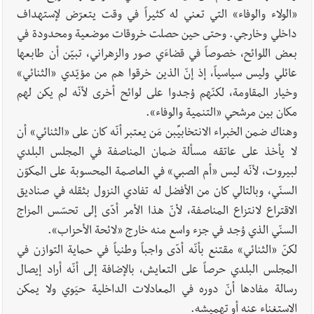
«الولاء والوفاء» التي تعني له كثيراً في وقت يتعرّض لإستهداف
داخلي وخارجي. وحتى حين حصلت خروقات موضعية ومحدودة في
بعض اللوائح، خصوصاً في قضاءَي صور والزهراني، تبيّن أن طابعها
عائلي وليس سياسياً، إذ إنّ الذين خرقوا هم من مؤيّدي «الثنائي»
وخيار المقاومة، لكنّهم وُجدوا على لوائح أخرى لأنّه لم يكن لهم
مكان بين مرشحي «التنمية والوفاء».
وهناك ضمن الخبراء الانتخابيِّبن مَن يعتبر أنّه كان على «الثنائي» أن
لا يأخذ على عاتقه مسألة ضمان المناصفة في المجلس البلدي
لبيروت، لأنّه ليس «أم الصبي» في العاصمة المحسوبة على المكوّن
السنّي، وبالتالي كان من الأفضل له تفادي النزول بثقله في صناديق
الاقتراع لانتزاع المناصفة، لأنّ هذا الأمر أدّى إلى تحسّس المزاج
السنّي الذي وُجد في جزء واسع منه خارج «لائحة الأحزاب».
لكنّ «الثنائي» مقتنع بأنّه أدّى واجباً وطنياً في حماية التوازن في
المجلس البلدي حرصاً على التعايش، بالإضافة إلى أنّه أراد إيصال
رسالة مفادها أنّ دوره في المعادلات الداخلية حيَوي ولا يمكن
الاستغناء عنه أو تهميشه.