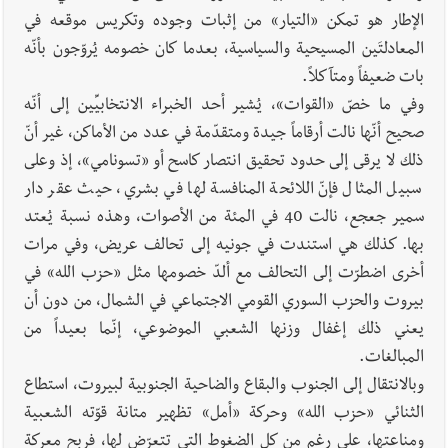
الإطار هو تمكن «التيار» من إثبات وجوده وتكريس موقعه في
المعادلتَين المسيحية والسياسية، بعدما كان خصومه يُروّجون بأنّه
بات ضعيفاً ومتآكلاً.
وفي ما خصّ «القوات»، يُشير أحد الخبراء الانتخابيِّين إلى أنّه
صحيح أنّها نالت أرقاماً جيدة ومتقدّمة في عدد من الأماكن، غير أنّ
ذلك لا يرقى إلى حدود تحقيق انتصار كاسح أو «تسونامي»، إذ وعلى
سبيل المثال فإنّ اللائحة المنافسة لها في بشري، حيث عقر دار
سمير جعجع، نالت 40 في المئة من الأصوات، وهذه نسبة يُعتد
بها. كذلك هي استندت في جونيه إلى تحالف عريض، وفي مرات
أخرى اضطرّت إلى التحالف مع ألدّ خصومها مثل «حزب الله» في
بيروت والحزب السوري القومي الاجتماعي في الشمال، من دون أن
يعني ذلك إغفال وزنها الشعبي الموضوعي، إنّما بعيداً من
المبالغات.
وبالانتقال إلى الجنوب والبقاع والضاحية الجنوبية لبيروت، استطاع
الثنائي «حزب الله» وحركة «أمل» تظهير متانة قوّته الشعبية
ومناعتها، على رغم من كل الضغوط التي تتعرّض لها، فربح معركة