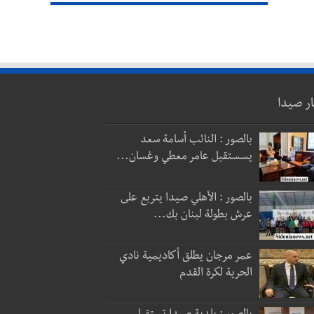
ار صيدا
بالصور : النائب أسامة سعد
يسستقبل عامر معطي وغسان...
بالصور : الأهلي صيدا يتربع على
عرش بطولة لبنان بك...
عمر مرجان يطلق أكاديمية نادي
الحرية لكرة القدم