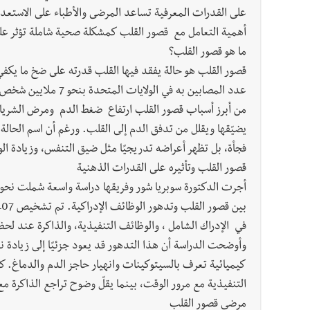
على القدرات المعرفية تساعد المرضى والأطباء على الاستعدا
أهمية التعامل مع قصور القلب كمشكلة صحية شاملة تؤثر على 
ما هو قصور القلب؟
قصور القلب هو حالة يفقد فيها القلب قدرته على ضخ ما يكفي
عدد المصابين به في الولايات المتحدة بنحو 7 ملايين شخص.
من أبرز أسباب قصور القلب ارتفاع ضغط الدم ومرض الشريان
يضيّقها ويقلل من تدفق الدم إلى القلب. ورغم أن اسم الحالة 
فجأة، بل تظهر أعراضه تدريجيًا مثل ضيق التنفس، وزيادة ال
قصور القلب وتأثيره على القدرات الذهنية
في الإدراك الشامل ، والوظائف التنفيذية، والذاكرة عند ل
وأوضحت الدراسة أن هذا التدهور قد يعود جزئيًا إلى زيادة ن
كيميائية تعرف بالسيتوكينات وانهيار حاجز الدم والدماغ. كم
التنفيذية مع مرور الوقت، بينما يقلّ وضوح تراجع الذاكرة مع
مرضى قصور القلب