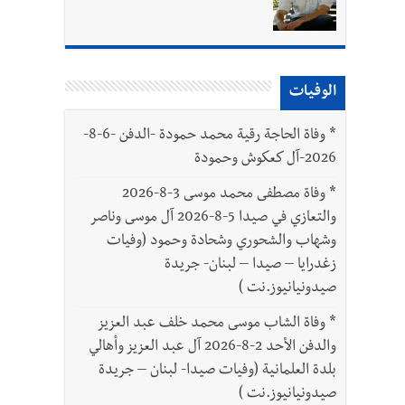
الوفيات
بتور : 112 شهيداً شُيّعوا في غزة بعد أن بقوا تحت الأنقاض منذ عام 2023: أيُعقل أن يبقى الشعب الفلسطيني يعيش كل هذا الألم؟ وإلى متى
*
وفاة الحاجة رقية محمد حمودة -الدفن -6-8-
2026-آل كعكوش وحمودة
*
وفاة مصطفى محمد موسى 3-8-2026
والتعازي في صيدا 5-8-2026 آل موسى وناصر
وشهاب والشحوري وشحادة وحمود (وفيات
زغدرايا – صيدا – لبنان- جريدة
صيدونيانيوز.نت )
*
وفاة الشاب موسى محمد خلف عبد العزيز
والدفن الأحد 2-8-2026 آل عبد العزيز وأهالي
بلدة العلمانية (وفيات صيدا- لبنان – جريدة
صيدونيانيوز.نت )