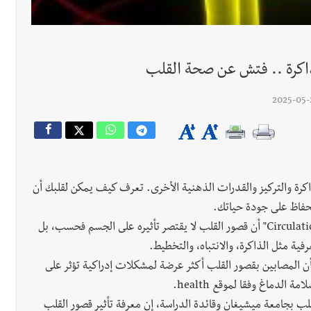
ذاكرة .. فتش عن صحة القلب
رجل الاعمال الاماراتي خلف الح‫‬
رة والتركيز والقدرات الذهنية الأخرى. تعرف كيف يمكن لقلبك أن
لحفاظ على جودة حياتك.
أظهرت دراسة جديدة نُشرت في مجلة "Circulation: Heart Failure" أن قصور القلب لا يقتصر تأثيره على الجسم فحسب، بل
ية مثل الذاكرة، والانتباه، والتخطيط.
ن المصابين بقصور القلب أكثر عرضة لمشكلات إدراكية تؤثر على
الدماغ وفقا لموقع health.
لب بجامعة ميشيغان وقائدة الدراسة، إن معرفة تأثير قصور القلب