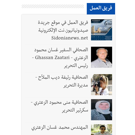
فريق العمل
فريق العمل في موقع جريدة
 سعد والنقيب في أمن الدولة أحمد حسين في زيارة
صيدونيانيوز.نت الإلكترونية
Sidonianews.net
الصحافي السفير غسان محمود
الزعتري - Ghassan Zaatari -
رئيس التحرير
الصحافية رئيفة ديب الملاّح -
مديرة التحرير
- صور
الصحافية منى محمود الزعتري -
د العسكريين
سكرتير التحرير
المهندس محمد غسان الزعتري
واطنين