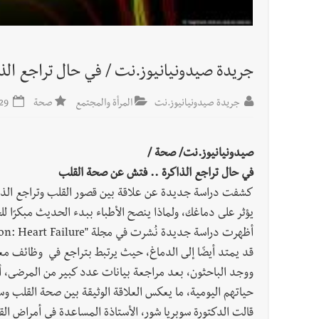
أخبار لبنان
الرئيس بري يدعو الى جلسة عامة في 11 و12 الحالي
جريدة صيدونيانيوز.نت / في حال تراجع ال
العالم العربي
تستمر هذه المعاناة التي تمزق القلوب والضمائر؟
جريدة صيدونيانيوز.نت
المرأة والمجتمع
صحة
2025-05-29
صيدونيانيوز.نت/ صحة /
في حال تراجع الذاكرة .. فتش عن صحة القلب
كشفت دراسة جديدة عن علاقة بين قصور القلب وتراجع الذاك
يؤثر على دماغك، ولماذا ينصح الأطباء ببدء الحديث مبكرًا ل
قد يمتد أيضًا إلى الدماغ، حيث يرتبط بتراجع في وظائف معرف
ووجد الباحثون، بعد مراجعة بيانات عدد كبير من المرضى، أ
حياتهم اليومية، ما يعكس العلاقة الوثيقة بين صحة القلب وسلامة 
قالت الدكتورة سوبريا شور، الأستاذة المساعدة في أمراض الق