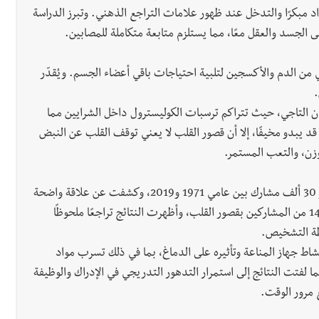
د مبكرًا والتدخل عند ظهور علامات التراجع الذهني. وتبرز الدراسة
الجسد والعقل معًا، مما يستلزم متابعة متكاملة للمصابين.
 من الدم والأكسجين لتلبية احتياجات باقي أعضاء الجسم. ويُقدّر
 التاجي، حيث تتراكم ترسبات الكوليسترول داخل الشرايين مما
قد يبدو مخيفًا، إلا أن قصور القلب لا يعني توقف القلب عن النبض
وزن، والتعب المستمر.
أجرت الدكتورة سوبريا شور وفريقها دراسة واسعة شملت نحو 30 ألف مشارك بين عامي 1971 و2019، وكشفت عن علاقة واضحة
بين قصور القلب وتدهور الوظائف الإدراكية. تم تشخيص 1407 من المشاركين بقصور القلب، وأظهرت النتائج تراجعًا ملحوظًا
حظة التشخيص.
شاط جهاز المناعة وتأثيره على الدماغ، بما في ذلك تسرب مواد
ا لفتت النتائج إلى استمرار التدهور التدريجي في الإدراك والوظيفة
 مرور الوقت.