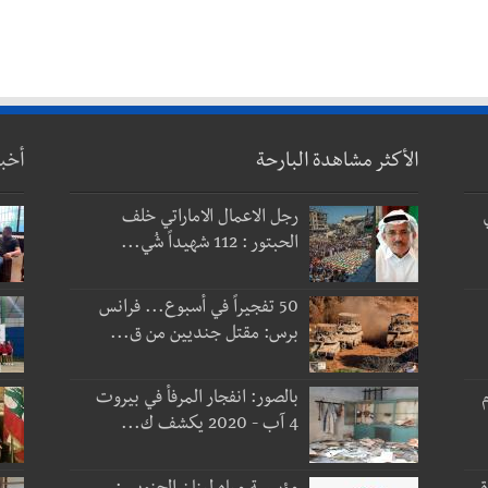
الأكثر مشاهدة البارحة
أخب
رجل الاعمال الاماراتي خلف
الحبتور : 112 شهيداً شُي...
50 تفجيراً في أسبوع... فرانس
برس: مقتل جنديين من ق...
 و3 أيام
بالصور: انفجار المرفأ في بيروت
4 آب - 2020 يكشف ك...