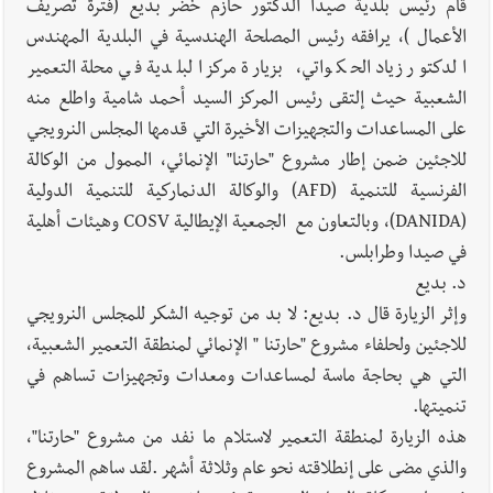
قام رئيس بلدية صيدا الدكتور حازم خضر بديع (فترة تصريف
الأعمال )، يرافقه رئيس المصلحة الهندسية في البلدية المهندس
الدكتور زياد الحكواتي، بزيارة مركز البلدية في محلة التعمير
الشعبية حيث إلتقى رئيس المركز السيد أحمد شامية واطلع منه
على المساعدات والتجهيزات الأخيرة التي قدمها المجلس النرويجي
للاجئين ضمن إطار مشروع "حارتنا" الإنمائي، الممول من الوكالة
الفرنسية للتنمية (AFD) والوكالة الدنماركية للتنمية الدولية
(DANIDA)، وبالتعاون مع الجمعية الإيطالية COSV وهيئات أهلية
في صيدا وطرابلس.
د. بديع
وإثر الزيارة قال د. بديع: لا بد من توجيه الشكر للمجلس النرويجي
للاجئين ولحلفاء مشروع "حارتنا " الإنمائي لمنطقة التعمير الشعبية،
التي هي بحاجة ماسة لمساعدات ومعدات وتجهيزات تساهم في
تنميتها.
هذه الزيارة لمنطقة التعمير لاستلام ما نفد من مشروع "حارتنا"،
والذي مضى على إنطلاقته نحو عام وثلاثة أشهر .لقد ساهم المشروع