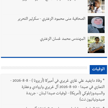
الصحافية منى محمود الزعتري - سكرتير التحرير
المهندس محمد غسان الزعتري
الوفيات
*
وفاة دايفيد علي غازي غريري في أميركا (أريزونا ) - 8-8-2026 -
التعازي في صيدا - 10-8-2026 آل غريري واروادي وعفارة
والسيدوزابلوكي (أمريكا) - (وفيات صيدا لبنان - جريدة
صيدونيانيوز.نت)