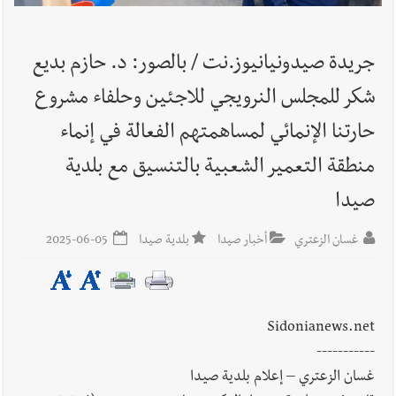
أخبار لبنان
حراك ديبلوماسي للتجديد لـ اليونيفيل .. مسؤول غربي
يُحذّر من الفراغ !
جريدة صيدونيانيوز.نت / بالصور: د. حازم بديع
أخبار لبنان
ليلة سقوط رياض سلامة... هل ننتظر الحقيقة؟
شكر للمجلس النرويجي للاجئين وحلفاء مشروع
حارتنا الإنمائي لمساهمتهم الفعالة في إنماء
منطقة التعمير الشعبية بالتنسيق مع بلدية
أخبار صيدا
بالصور : غسان سركيس يرعى تخرّج فوج الفكر والإبداع
في ثانوية السفير : تعلّمت منكم حب الوطن والتمسك بالأرض ...
صيدا
والجنوب هو عزة وكرامة لبنان
غسان الزعتري
أخبار صيدا
بلدية صيدا
2025-06-05
Sidonianews.net
-----------
غسان الزعتري – إعلام بلدية صيدا