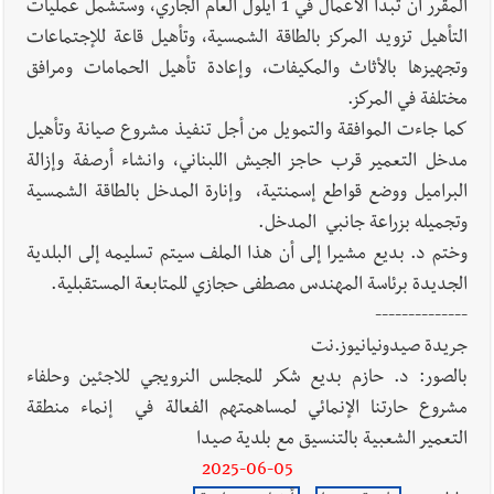
المقرر ان تبدأ الأعمال في 1 أيلول العام الجاري، وستشمل عمليات
التأهيل تزويد المركز بالطاقة الشمسية، وتأهيل قاعة للإجتماعات
وتجهيزها بالأثاث والمكيفات، وإعادة تأهيل الحمامات ومرافق
مختلفة في المركز.
كما جاءت الموافقة والتمويل من أجل تنفيذ مشروع صيانة وتأهيل
مدخل التعمير قرب حاجز الجيش اللبناني، وانشاء أرصفة وإزالة
البراميل ووضع قواطع إسمنتية، وإنارة المدخل بالطاقة الشمسية
وتجميله بزراعة جانبي المدخل.
وختم د. بديع مشيرا إلى أن هذا الملف سيتم تسليمه إلى البلدية
الجديدة برئاسة المهندس مصطفى حجازي للمتابعة المستقبلية.
--------------
جريدة صيدونيانيوز.نت
بالصور: د. حازم بديع شكر للمجلس النرويجي للاجئين وحلفاء
مشروع حارتنا الإنمائي لمساهمتهم الفعالة في إنماء منطقة
التعمير الشعبية بالتنسيق مع بلدية صيدا
2025-06-05