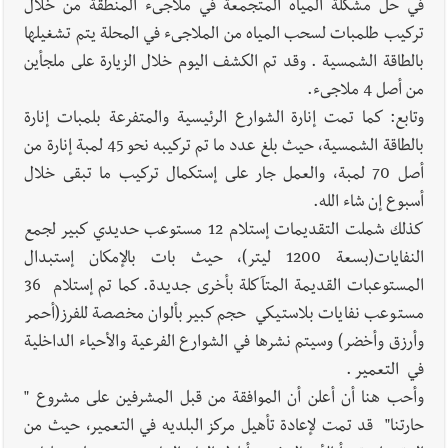
في حل مشكلة المياه المتجمعة في ملاجىء المنطقة من خلال
تركيب طلمبات لسحب المياه من الملاجىء في المحلة يتم تشغيلها
بالطاقة الشمسية . وقد تم الكشف اليوم خلال الزيارة على ملجأين
من أصل 4 ملاجىء.
وتابع: كما تمت إنارة الشوارع الرئيسية والمتفرعة بلمبات إنارة
بالطاقة الشمسية، حيث بلغ عدد ما تم تركيبه نحو 45 لمبة إنارة من
أصل 70 لمبة، والعمل جار على إستكمال تركيب ما تبقى خلال
أسبوع إن شاء الله.
كذلك شملت التقديمات إستلام 12 مستوعب حديدي كبير لجمع
النفايات(بسعة 1200 ليتر)، حيث بات بالإمكان إستبدال
المستوعبات القديمة المتآكلة بأخرى جديدة. كما تم إستلام 36
مستوعب نفايات بلاستيكي حجم كبير بألوان مخصصة للفرز(أحمر
وأرزق وأخضر) وسيتم نشرها في الشوارع الفرعية والأحياء الداخلية
في التعمير .
وأحب هنا أن أعلن أن الموافقة من قبل المشرفين على مشروع "
حارتنا" قد تمت لإعادة تأهيل مركز البلديه في التعمير، حيث من