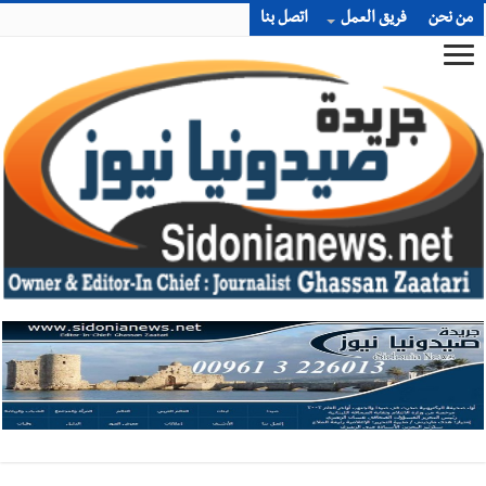
من نحن
فريق العمل
اتصل بنا
أخبار صيدا
بالصور : غسان سركيس يرعى تخرّج فوج الفكر والإبداع