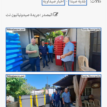
دلالات:
بلدية صيدا
-
أخبار صيداوية
المصدر :جريدة صيدونيانيوز.نت