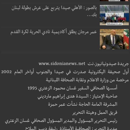
بالصور : الأهلي صيدا يتربع على عرش بطولة لبنان
بك...
عمر مرجان يطلق أكاديمية نادي الحرية لكرة القدم
جريدة صيدونيانيوز.نت www.sidonianews.net
أول صحيفة اليكترونية صدرت في صيدا والجنوب أواخر العام 2002
مرخصة من وزارة الاعلام ونقابة الصحافة اللبنانية
أسسها الصحافي السفير غسان محمود الزعتري 1995
صاحبة الإمتياز : السيدة هدى إبراهيم مارديني
المشرفة العامة الحاجة نشأت عمر حمزة
فريق العمل وهيئة التحرير
رئيس التحرير المسؤول والمدير المسؤول الصحافي غسان الزعتري
مديرة التحرير: الصحافية الأستاذة رئيفة ديب الملاح