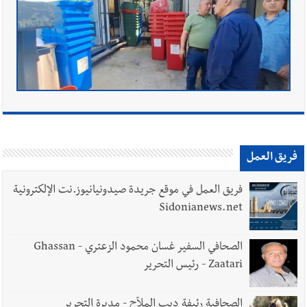
فريق العمل
فريق العمل في موقع جريدة صيدونيانيوز.نت الإلكترونية
Sidonianews.net
الصحافي السفير غسان محمود الزعتري - Ghassan
Zaatari - رئيس التحرير
الصحافية رئيفة ديب الملاّح - مديرة التحرير