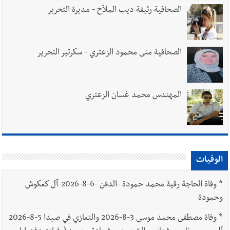
الصحافية رئيفة ديب الملاّح - مديرة التحرير
الصحافية منى محمود الزعتري - سكرتير التحرير
المهندس محمد غسان الزعتري
الوفيات
*
وفاة الحاجة رقية محمد حمودة -الدفن -6-8-2026-آل كعكوش
وحمودة
*
وفاة مصطفى محمد موسى 3-8-2026 والتعازي في صيدا 5-8-2026