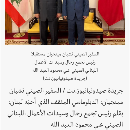
أخبار لبنان
قراءات ومستجدات ومواقف في لبنان والمنطقة -
الجمعة 7-8-2026: مفاوضات متعثّرة في روما؟ | عون: علينا
الاستمرار بمسار التفاوض؟ واشنطن لتل أبيب: الحزب لم يخرق؟ |
فضيحة نقص السلاح تكبر؟ إيران - عمان : اتفاق هرمز على السكة ؟
السفير الصيني تشيان مينجيان مستقبلا
أخبار لبنان
مفكرة النشاطات الرسمية المقررة في لبنان ليوم الجمعة
رئيس تجمع رجال وسيدات الأعمال
7-8-2026
اللبناني الصيني علي محمود العبد الله
(جريدة صيدونيانيوز.نت)
أخبار لبنان
أسرار الصحف المحلية الصادرة في لبنان ليوم الجمعة 7-
جريدة صيدونيانيوز.نت / السفير الصيني تشيان
8-2026
مينجيان: الدبلوماسي المثقف الذي أحبّه لبنان:
بقلم رئيس تجمع رجال وسيدات الأعمال اللبناني
الصيني علي محمود العبد الله
أخبار لبنان
مقدمات نشرات الأخبار المسائية في لبنان ليوم