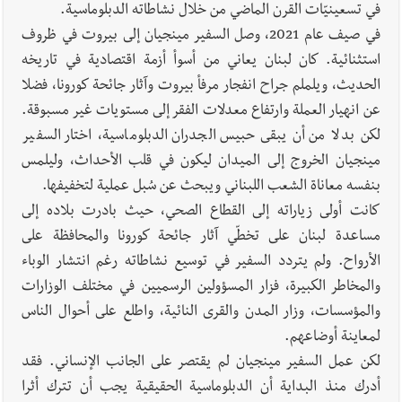
في تسعينيّات القرن الماضي من خلال نشاطاته الدبلوماسية.
في صيف عام 2021، وصل السفير مينجيان إلى بيروت في ظروف
استثنائية. كان لبنان يعاني من أسوأ أزمة اقتصادية في تاريخه
الحديث، ويلملم جراح انفجار مرفأ بيروت وآثار جائحة كورونا، فضلا
عن انهيار العملة وارتفاع معدلات الفقر إلى مستويات غير مسبوقة.
لكن بدلا من أن يبقى حبيس الجدران الدبلوماسية، اختار السفير
مينجيان الخروج إلى الميدان ليكون في قلب الأحداث، وليلمس
بنفسه معاناة الشعب اللبناني ويبحث عن سُبل عملية لتخفيفها.
كانت أولى زياراته إلى القطاع الصحي، حيث بادرت بلاده إلى
مساعدة لبنان على تخطّي آثار جائحة كورونا والمحافظة على
الأرواح. ولم يتردد السفير في توسيع نشاطاته رغم انتشار الوباء
والمخاطر الكبيرة، فزار المسؤولين الرسميين في مختلف الوزارات
والمؤسسات، وزار المدن والقرى النائية، واطلع على أحوال الناس
لمعاينة أوضاعهم.
لكن عمل السفير مينجيان لم يقتصر على الجانب الإنساني. فقد
أدرك منذ البداية أن الدبلوماسية الحقيقية يجب أن تترك أثرا