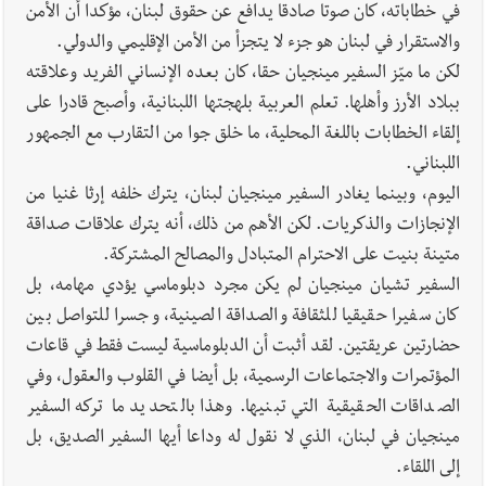
في خطاباته، كان صوتا صادقا يدافع عن حقوق لبنان، مؤكدا أن الأمن
والاستقرار في لبنان هو جزء لا يتجزأ من الأمن الإقليمي والدولي.
لكن ما ميّز السفير مينجيان حقا، كان بعده الإنساني الفريد وعلاقته
ببلاد الأرز وأهلها. تعلم العربية بلهجتها اللبنانية، وأصبح قادرا على
إلقاء الخطابات باللغة المحلية، ما خلق جوا من التقارب مع الجمهور
اللبناني.
اليوم، وبينما يغادر السفير مينجيان لبنان، يترك خلفه إرثا غنيا من
الإنجازات والذكريات. لكن الأهم من ذلك، أنه يترك علاقات صداقة
متينة بنيت على الاحترام المتبادل والمصالح المشتركة.
السفير تشيان مينجيان لم يكن مجرد دبلوماسي يؤدي مهامه، بل
كان سفيرا حقيقيا للثقافة والصداقة الصينية، وجسرا للتواصل بين
حضارتين عريقتين. لقد أثبت أن الدبلوماسية ليست فقط في قاعات
المؤتمرات والاجتماعات الرسمية، بل أيضا في القلوب والعقول، وفي
الصداقات الحقيقية التي تبنيها. وهذا بالتحديد ما تركه السفير
مينجيان في لبنان، الذي لا نقول له وداعا أيها السفير الصديق، بل
إلى اللقاء.