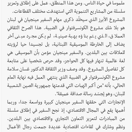
ملموسا في حياة الناس. ومن هذا المنطلق، عمل على إطلاق وتعزيز
سلسلة من المشاريع التنموية التي استهدفت مختلف القطاعات.
المشروع الأبرز الذي سيخلّد ذكرى مهام السفير مينجيان في لبنان
هو بلا شك مشروع الكونسرفتوار في الضبية. هذا الصرح الثقافي
العملاق، الذي يتم بناؤه بهبة صينية، لم يكن مجرد مبنى آخر
يضاف إلى الخارطة الموسيقية اللبنانية، بل تجسيدا حيا لرؤيته
للعلاقات بين البلدين. والسفير مينجيان مؤمن بأن الموسيقى هي
لغة عالمية تنهار فيها كل الحواجز، وقد حرص شخصيا على متابعة
كل تفاصيل المشروع. وقد وصف وزير الثقافة الدكتور غسان سلامة
مشروع الكونسرفتوار في الضبية الذي ينتهي العمل فيه نهاية العام
الحالي، بأنه "من أكبر الهبات التي قدمتها جمهورية الصين الشعبية
للبنان، وهو يُجسّد رسالة صداقة عميقة".
الإنجازات التي حققها السفير مينجيان كبيرة وواسعة جدا، وربما
أهمها يقع في المجال الاقتصادي، إذ نجح السفير في إطلاق سلسلة
من المبادرات لتعزيز التعاون التجاري والاقتصادي بين البلدين.
ونظم وشارك في لقاءات اقتصادية عديدة جمعت رجال الأعمال