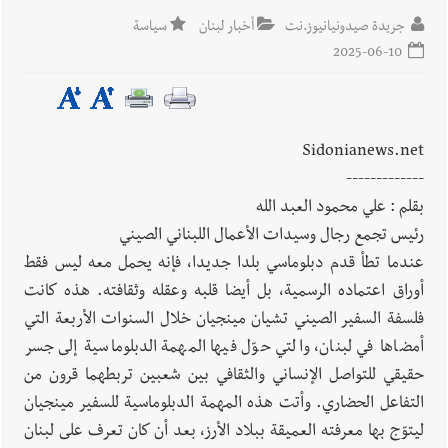
الخميس 6-8-2026
جريدة صيدونيانيوز.نت
أخبار لبنان
سياسة
2025-06-10
أخبار لبنان
بالصور : قائد الجيش اللبناني العماد رودولف هيكل شدد
خلال استقباله قائد القوة المشتركة الألمانية اللواء Alexander
Sidonianews.net
Sollfrank على ضرورة تعزيز التعاون بين الجيشَين
-------------
بقلم : علي محمود العبد الله
العالم العربي
رجل الاعمال الاماراتي خلف الحبتور : 112 شهيداً
رئيس تجمع رجال وسيدات الأعمال اللبناني الصيني
شُيّعوا في ‫غزة‬ بعد أن بقوا تحت الأنقاض منذ عام 2023: أيُعقل أن
عندما تطأ قدم دبلوماسي بلدا جديدا، فإنه يحمل معه ليس فقط
يبقى الشعب الفلسطيني يعيش كل هذا الألم؟ وإلى متى تستمر هذه
أوراق اعتماده الرسمية، بل أيضا قلبه وعقله وثقافته. هذه كانت
المعاناة التي تمزق القلوب والضمائر؟
فلسفة السفير الصيني تشيان مينجيان خلال السنوات الأربعة التي
أمضاها في لبنان، والتي حوّل فيها المهمة الدبلوماسية إلى جسر
أخبار صيدا
بلدية صيدا تهنئ نادي الأهلي صيدا بإحرازه بطولة لبنان
حقيقي للتواصل الإنساني والثقافي بين شعبين تربطهما قرون من
بكرة الطاولة للرجال للعام الرابع على التوالي
التفاعل الحضاري. وأتت هذه المهمة الدبلوماسية للسفير مينجيان
ليتوّج بها معرفته العميقة ببلاد الأرز، بعد أن كان تعرف على لبنان