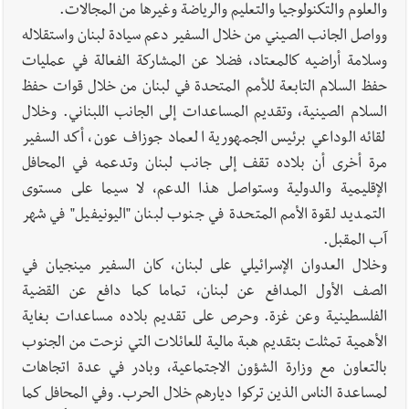
والعلوم والتكنولوجيا والتعليم والرياضة وغيرها من المجالات.
وواصل الجانب الصيني من خلال السفير دعم سيادة لبنان واستقلاله
وسلامة أراضيه كالمعتاد، فضلا عن المشاركة الفعالة في عمليات
حفظ السلام التابعة للأمم المتحدة في لبنان من خلال قوات حفظ
السلام الصينية، وتقديم المساعدات إلى الجانب اللبناني. وخلال
لقائه الوداعي برئيس الجمهورية العماد جوزاف عون، أكد السفير
مرة أخرى أن بلاده تقف إلى جانب لبنان وتدعمه في المحافل
الإقليمية والدولية وستواصل هذا الدعم، لا سيما على مستوى
التمديد لقوة الأمم المتحدة في جنوب لبنان "اليونيفيل" في شهر
آب المقبل.
وخلال العدوان الإسرائيلي على لبنان، كان السفير مينجيان في
الصف الأول المدافع عن لبنان، تماما كما دافع عن القضية
الفلسطينية وعن غزة. وحرص على تقديم بلاده مساعدات بغاية
الأهمية تمثلت بتقديم هبة مالية للعائلات التي نزحت من الجنوب
بالتعاون مع وزارة الشؤون الاجتماعية، وبادر في عدة اتجاهات
لمساعدة الناس الذين تركوا ديارهم خلال الحرب. وفي المحافل كما