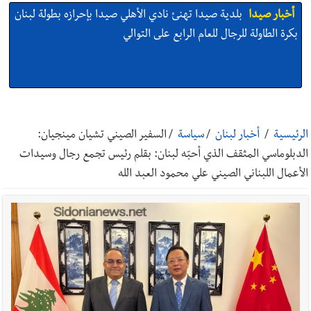
أخبار صيدا
بلدية صيدا تهنئ نادي الأهلي صيدا بإحرازه بطولة لبنان
بكرة الطاولة للرجال للعام الرابع على التوالي
أخبار صيدا
بالصور: رئيسا بلديتي صيدا وصور يشاركان في ورشة
تقنية حول الحد من النفايات البحرية وشباك الصيد المهملة
الرئيسية
/
أخبار لبنان
/
سياسة
/
السفير الصيني تشيان مينجيان:
الدبلوماسي المثقف الذي أحبّه لبنان: بقلم رئيس تجمع رجال وسيدات
الأعمال اللبناني الصيني علي محمود العبد الله
أخبار صيدا
عمر مرجان يتصل برئيس النادي الرياضي مهنئا بإحراز
البطولة
أخبار صيدا
مؤسسة مياه لبنان الجنوبي : انخفاض التغذية بالمياه
في صيدا نتيجة الانقطاع المتكرر لخط الخدمات الكهربائي