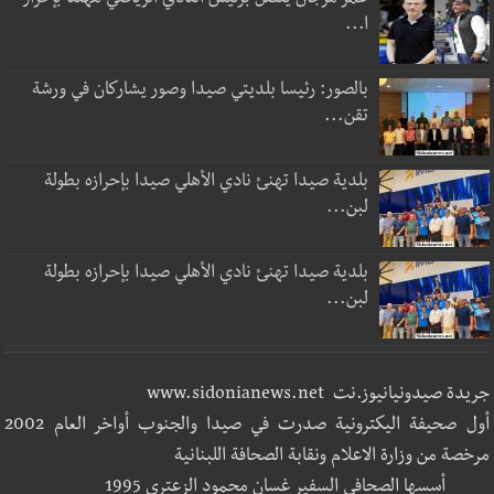
عمر مرجان يتصل برئيس النادي الرياضي مهنئا بإحراز
ا...
بالصور: رئيسا بلديتي صيدا وصور يشاركان في ورشة
تقن...
بلدية صيدا تهنئ نادي الأهلي صيدا بإحرازه بطولة
لبن...
بلدية صيدا تهنئ نادي الأهلي صيدا بإحرازه بطولة
لبن...
جريدة صيدونيانيوز.نت www.sidonianews.net
أول صحيفة اليكترونية صدرت في صيدا والجنوب أواخر العام 2002
مرخصة من وزارة الاعلام ونقابة الصحافة اللبنانية
أسسها الصحافي السفير غسان محمود الزعتري 1995