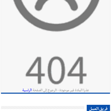
أخبار صيدا
مؤسسة مياه لبنان الجنوبي : انخفاض التغذية بالمياه
في صيدا نتيجة الانقطاع المتكرر لخط الخدمات الكهربائي
أخبار لبنان
الحزب يلاقي إشارات الشرع
أخبار لبنان
جولة ثامنة مطلع أيلول... و3 أيام من الأخذ والردّ من
دون نتائج حاسمة !
الرئسية
عذرا المادة غير موجودة - الرجوع إلى الصفحة
أخبار لبنان
الزعتر الجنوبي يقاوم الحروب : تراثٌ الأجداد تصونه
فريق العمل