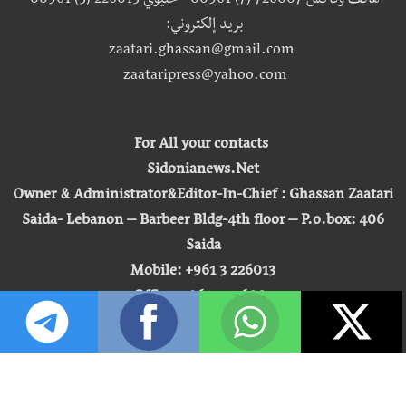
هاتف وفاكس 726007 (7) 00961 - خليوي 226013 (3) 00961
بريد إلكتروني:
zaatari.ghassan@gmail.com
zaataripress@yahoo.com
For All your contacts
Sidonianews.Net
Owner & Administrator&Editor-In-Chief : Ghassan Zaatari
Saida- Lebanon – Barbeer Bldg-4th floor – P.o.box: 406
Saida
Mobile: +961 3 226013
Office: +961 7 726007
Email:
zaatari.ghassan@gmail.com
zaataripress@yahoo.com