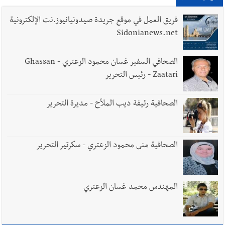
الأرض وتُهدده الحرب؟ | علي شعيتو إبن بلدة الطيري ووعده بالعودة
لزراعة الزعتر بعدما أبعده القصف الإسرائيلي عن أرضه
فريق العمل في موقع جريدة صيدونيانيوز.نت الإلكترونية
Sidonianews.net
أخبار لبنان
قراءات ومستجدات ومواقف في لبنان والمنطقة -
الصحافي السفير غسان محمود الزعتري - Ghassan
الجمعة 7-8-2026: مفاوضات متعثّرة في روما؟ | عون: علينا
Zaatari - رئيس التحرير
الاستمرار بمسار التفاوض؟ واشنطن لتل أبيب: الحزب لم يخرق؟ |
فضيحة نقص السلاح تكبر؟ إيران - عمان : اتفاق هرمز على السكة ؟
الصحافية رئيفة ديب الملاّح - مديرة التحرير
أخبار لبنان
مفكرة النشاطات الرسمية المقررة في لبنان ليوم الجمعة
7-8-2026
الصحافية منى محمود الزعتري - سكرتير التحرير
العالم العربي
رجل الاعمال الاماراتي خلف الحبتور : 112 شهيداً
المهندس محمد غسان الزعتري
شُيّعوا في ‫غزة‬ بعد أن بقوا تحت الأنقاض منذ عام 2023: أيُعقل أن
يبقى الشعب الفلسطيني يعيش كل هذا الألم؟ وإلى متى تستمر هذه
المعاناة التي تمزق القلوب والضمائر؟