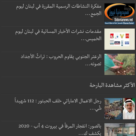
مفكرة النشاطات الرسمية المقررة في لبنان ليوم
الجمع...
مقدمات نشرات الأخبار المسائية في لبنان ليوم
الخميس...
الزعتر الجنوبي يقاوم الحروب : تراثٌ الأجداد
تصونه...
الأكثر مشاهدة البارحة
رجل الاعمال الاماراتي خلف الحبتور : 112 شهيداً
شُي...
بالصور: انفجار المرفأ في بيروت 4 آب - 2020
يكشف ك...