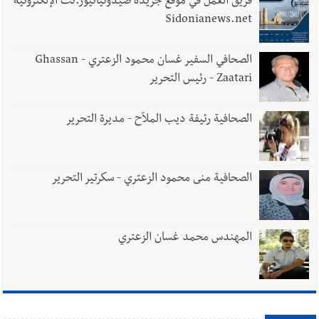
فريق العمل في موقع جريدة صيدونيانيوز.نت الإلكترونية
Sidonianews.net
الصحافي السفير غسان محمود الزعتري - Ghassan
Zaatari - رئيس التحرير
الصحافية رئيفة ديب الملاّح - مديرة التحرير
الصحافية منى محمود الزعتري - سكرتير التحرير
المهندس محمد غسان الزعتري