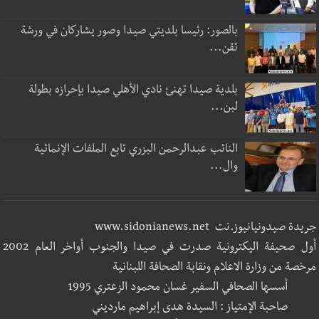
بالصور: رئيسا بلديتي صيدا وصور يشاركان في ورشة
تقن...
بلدية صيدا تهنئ نادي الأهلي صيدا بإحرازه بطولة
لبن...
النائب عبدالرحمن البزري تابع الملفات الإنمائية
وال...
جريدة صيدونيانيوز.نت www.sidonianews.net
أول صحيفة اليكترونية صدرت في صيدا والجنوب أواخر العام 2002
مرخصة من وزارة الاعلام ونقابة الصحافة اللبنانية
أسسها الصحافي السفير غسان محمود الزعتري 1995
صاحبة الإمتياز : السيدة هدى إبراهيم مارديني