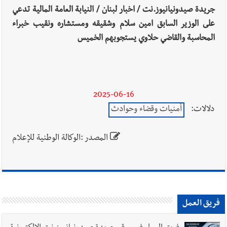
يبقى الشعب الفلسطيني يعيش كل هذا الألم؟ وإلى متى تستمر هذه
جريدة صيدونيانيوز.نت / اخبار لبنان / النيابة العامة المالية تدعي
المعاناة التي تمزق القلوب والضمائر؟
على الوزير السابق امين سلام وشقيقه ومستشاره ونقيب خبراء
أخبار العالم
الرئيس الأميركي ترامب يحذّر إيران من ضربة قوية...
المحاسبة والقاضي حلاوي يستجوبهم الخميس
وإعلام إيراني: الاتّفاق مع عُمان مؤجّل ما دامت التهديدات مستمرّة
2025-06-16
دلالات:
أمنيات وقضاء وحوادث
المصدر :الوكالة الوطنية للإعلام
فريق العمل