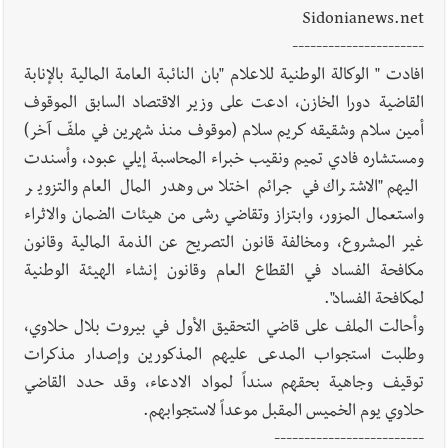
Sidonianews.net
أخبار لبنان
إنفجار مرفأ أم إنفجار دولة؟... كيف نحمي لبنان؟
----------------------
افادت " الوكالة الوطنية للاعلام "بان النائبة العامة المالية بالإنابة
القاضية دورا الخازن، ادعت على وزير الاقتصاد السابق الموقوف
أمين سلام وشقيقه كريم سلام (موقوف منذ شهرين في ملفّ آخر)
أخبار لبنان
راتب النائب من 3 آلاف إلى 5 آلاف دولار شهرياً...
ومستشاره فادي تميم ونقيب خبراء المحاسبة إيلي عبود، وأسندت
فكيف أقرّت الزيادة؟
اليهم "الاشتراك في جرائم اختلاس وهدر المال العام والتزوير
واستعمال المزور، وابتزاز وتقاضي رشى من هيئات الضمان والاثراء
غير المشروع، ومخالفة قانون التصريح عن الذمة المالية وقانون
مكافحة الفساد في القطاع العام وقانون إنشاء الهيئة الوطنية
أخبار لبنان
مواجهة مؤجّلة لنزاع طويل
لمكافحة الفساد".
وأحالت الملف على قاضي التحقيق الأول في بيروت بلال حلاوي،
وطلبت استجواب المدعى عليهم المذكورين وإصدار مذكرات
توقيف وجاهية بحقهم سنداً لمواد الادعاء، وقد حدد القاضي
العالم العربي
رجل الاعمال الاماراتي خلف الحبتور : 112 شهيداً
حلاوي يوم الخميس المقبل موعداً لاستجوابهم.
شُيّعوا في ‫غزة‬ بعد أن بقوا تحت الأنقاض منذ عام 2023: أيُعقل أن
-------------------------