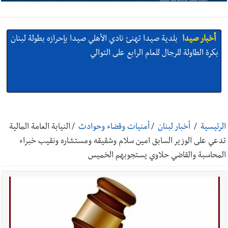
أخبار صيدا
بلدية صيدا تهنئ نادي الأهلي صيدا بإحرازه بطولة لبنان
بكرة الطاولة للرجال للعام الرابع على التوالي
أخبار صيدا
بالصور: رئيسا بلديتي صيدا وصور يشاركان في ورشة
تقنية حول الحد من النفايات البحرية وشباك الصيد المهملة
الرئيسية
/
أخبار لبنان
/
أمنيات وقضاء وحوادث
/
النيابة العامة المالية
تدعي على الوزير السابق امين سلام وشقيقه ومستشاره ونقيب خبراء
المحاسبة والقاضي حلاوي يستجوبهم الخميس
أخبار صيدا
عمر مرجان يتصل برئيس النادي الرياضي مهنئا بإحراز
البطولة
أخبار صيدا
مؤسسة مياه لبنان الجنوبي : انخفاض التغذية بالمياه