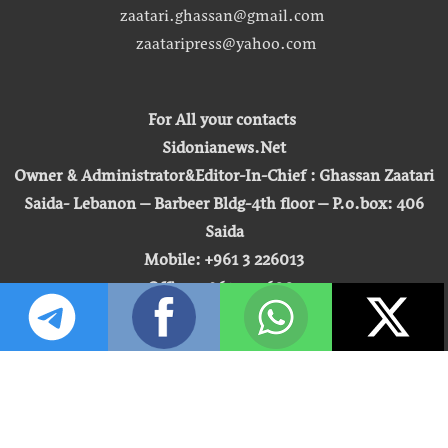
zaatari.ghassan@gmail.com
zaataripress@yahoo.com
For All your contacts
Sidonianews.Net
Owner & Administrator&Editor-In-Chief : Ghassan Zaatari
Saida- Lebanon – Barbeer Bldg-4th floor – P.o.box: 406
Saida
Mobile: +961 3 226013
Office: +961 7 726007
Email:
zaatari.ghassan@gmail.com
zaataripress@yahoo.com
[ المشاهدة : 255,267,385 ]