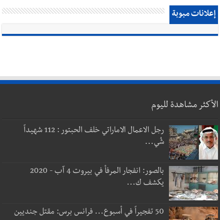
إعلانات مبوبة
الأكثر مشاهدة لليوم
رجل الاعمال الاماراتي خلف الحبتور : 112 شهيداً
شُي...
بالصور: انفجار المرفأ في بيروت 4 آب - 2020
يكشف ك...
50 تفجيراً في أسبوع... فرانس برس: مقتل جنديين