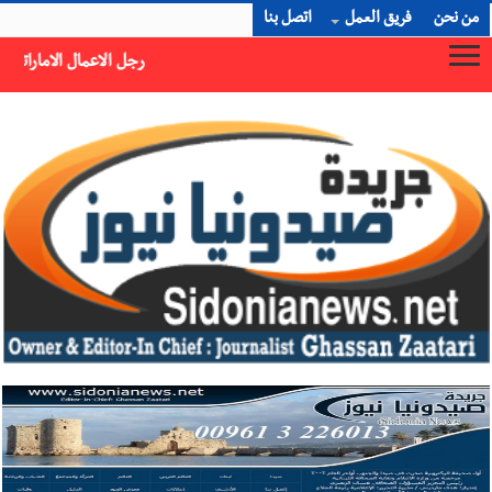
من نحن
فريق العمل
اتصل بنا
رجل الاعمال الاماراتي خلف الحبتور : 112 شهيداً شُيّعوا في ‫غزة‬ بعد أن بقوا تحت الأنقاض منذ عام 2023: أيُعقل أن يبقى الشعب الفلسطيني يعيش كل هذا الألم؟ وإلى متى تستمر هذه المعاناة التي تمزق القلوب والضمائر؟
×