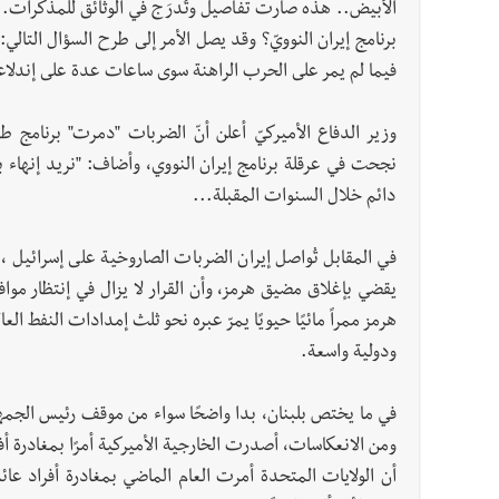
الأبيض.. هذه صارت تفاصيل وتُدرَج في الوثائق للمذكِّرات..
برنامج إيران النوويّ؟ وقد يصل الأمر إلى طرح السؤال التالي:
فيما لم يمر على الحرب الراهنة سوى ساعات عدة على إندلاع
وزير الدفاع الأميركيّ أعلن أنّ الضربات "دمرت" برنامج 
نجحت في عرقلة برنامج إيران النووي، وأضاف: "نريد إنهاء ب
دائم خلال السنوات المقبلة...
في المقابل تُواصل إيران الضربات الصاروخية على إسرائيل 
يقضي بإغلاق مضيق هرمز، وأن القرار لا يزال في إنتظار موافق
هرمز ممراً مائيًا حيويًا يمرّ عبره نحو ثلث إمدادات النفط ال
ودولية واسعة.
في ما يختص بلبنان، بدا واضحًا سواء من موقف رئيس الجمهو
ومن الانعكاسات، أصدرت الخارجية الأميركية أمرًا بمغادرة أف
أن الولايات المتحدة أمرت العام الماضي بمغادرة أفراد ع