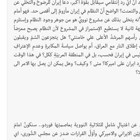
 أيَّ ردٍّ إنتقامي سيقابَل بقوّة أكبر، دعا إيران للرضوخ والتخلي عن
 والتعنت؟ الواضح أنّ النظام في إيران مأزومٌ إلى أقصى حد. فهو أمام
 لأنه يتخلى بذلك عن مشروع نوويٍّ هو من جوهر وجود النظام وإستلزم
ة ثانية لا يستطيع الإستمرارَ في المشروع لأن النظام يصبح معرّضاً
لى رأسهم المرشدُ الأعلى علي خامنئي؟ هل يتجرّعون السُمّ ويقبلون
طلاق النار مع العراق، أم يواصل سياسةَ المكابرةِ وعدمِ الإعترافِ
ً ليس في إيرانَ فحسب، بل في المنطقة العربيّةِ ككل؟ في هذا الوقت
سترد ايران على اميركا؟ متى ؟ وكيف؟ وهل يمكن ان يصل بها الامر الى
ا؟
 عن اغتيالٍ شاملٍ للثلاثيةِ النووية بعاصمتِها فوردو.. سنكونُ امامَ
يْن الايراني والاميركي وأوّلُ القرارات صَدرَ عن مجلسِ الشُورى، اي