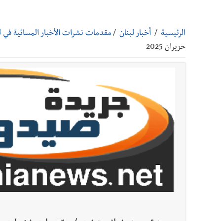
أخبار صيدا
بالصور: رئيسا بلديتي صيدا وصور يشاركان ف
الرئيسية
/
أخبار لبنان
/
مقدمات نشرات الأخبار المسائية في لبنان
أخبار صيدا
عمر مرجان يتصل برئيس النادي الرياضي مهنئا
حزيران 2025
أخبار صيدا
مؤسسة مياه لبنان الجنوبي : انخفاض التغذية
أخبار صيدا
مفرزة صيدا القضائية توقف ثلاثة أشخاص بج
أخبار لبنان
بالصور : قائد الجيش اللبناني العماد رودولف هيكل شدد خلال استقباله 
أخبار لبنان
الطقس غدا صيفي معتاد والحرارة ضمن معدلا
أخبار لبنان
إنفجار مرفأ أم إنفجار دولة؟... كيف نحمي لب