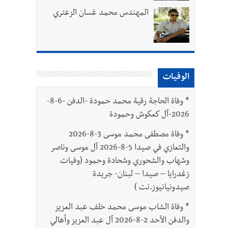
المهندس محمد غسان الزعتري
الوفيات
بتور : 112 شهيداً شُيّعوا في غزة بعد أن بقوا تحت الأنقاض منذ عام 2023: أيُعقل أن يبقى الشعب الفلسطيني يعيش كل هذا الألم؟ وإلى متى
*
وفاة الحاجة رقية محمد حمودة -الدفن -6-8-
2026-آل كعكوش وحمودة
ّة
*
وفاة مصطفى محمد موسى 3-8-2026
والتعازي في صيدا 5-8-2026 آل موسى وناصر
وشهاب والشحوري وشحادة وحمود (وفيات
زغدرايا – صيدا – لبنان- جريدة
صيدونيانيوز.نت )
*
وفاة الشاب موسى محمد خلف عبد العزيز
والدفن الأحد 2-8-2026 آل عبد العزيز وأهالي