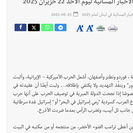
ائية ليوم الأحد 22 حزيران 2025
 المسائية في لبنان لعام 2025
2025-06-23
رجل الاعمال الاماراتي خلف الح‫‬
 قوية... وإعلام إيراني: الاتّفاق مع عُمان مؤجّل ما دامت التهديدات مستمر
 ، فوردو ونطنز وأصفهان، أشعل الحرب الأميركية – الإيرانية، وأثبت
وِر" وينفِّذ التهديد ولا يكتفي بإطلاقه... وثبت أيضًا أن عقيدته في
صوصًا إذا نجحت الدولة العبرية في توصيف الحرب على أنها حرب
 الغرب، كسردية "رمي إسرائيل في البحر" أو " إسرائيل غدة سرطانية
 جانب تل أبيب، وتضرب الرأس بعدما ضربت الأذرع.
ن أعطى ترامب الضوء الأخضر، من منتجعه أو من مكتبه في البيت