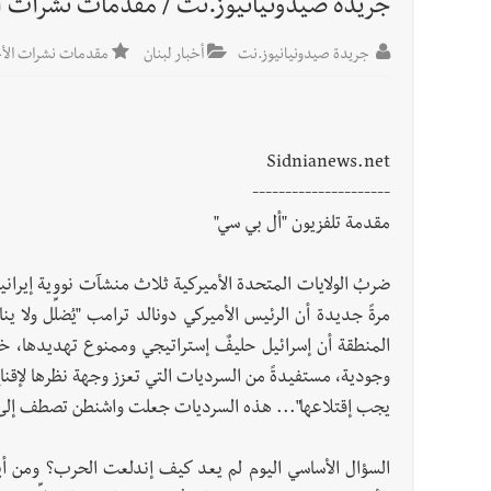
جريدة صيدونيانيوز.نت / مقدمات نشرات الأخبار المس
أخبار لبنان
راتب النائب من 3 آلاف إلى 5 آلاف دولار شهرياً... فكيف أقرّت الزيادة؟
جريدة صيدونيانيوز.نت
أخبار لبنان
مقدمات نشرات الأخبار
أخبار لبنان
مواجهة مؤجّلة لنزاع طويل
Sidnianews.net
العالم العربي
---------------------
تستمر هذه المعاناة التي تمزق القلوب والضمائر؟
مقدمة تلفزيون "أل بي سي"
أخبار العالم
الرئيس الأميركي ترامب يحذّر إيران من ضربة
ضربُ الولايات المتحدة الأميركية ثلاث منشآت نووية إيرانية
مرةً جديدة أن الرئيس الأميركي دونالد ترامب "يُضلِّل ولا ينا
المنطقة أن إسرائيل حليفٌ إستراتيجي وممنوع تهديدها، خ
وجودية، مستفيدةً من السرديات التي تعزز وجهة نظرها لإقناع
يجب إقتلاعها"... هذه السرديات جعلت واشنطن تصطف إلى
السؤال الأساسي اليوم لم يعد كيف إندلعت الحرب؟ ومن أي