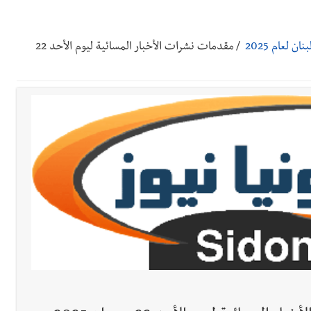
ي ورشة تقنية حول الحد من النفايات البحرية وشباك الصيد المهملة
 لعام 2025
/
مقدمات نشرات الأخبار المسائية ليوم الأحد 22
 بإحراز البطولة
 بالمياه في صيدا نتيجة الانقطاع المتكرر لخط الخدمات الكهربائي
رائم استدراج وابتزاز واعتداء جنسي على قاصر
قائد القوة المشتركة الألمانية اللواء Alexander Sollfrank على ضرورة تعزيز التعاون بين الجيشَين
تها الموسمية
نان؟