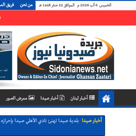
من نحن
فريق الع
الخميس 6 آب 2026 م الموافق 22 صفر 1448 هـ
رجل الاعمال الاماراتي خلف الحبتور : 112 شهيداً شُيّعوا في ‫غزة‬ بعد أن بقوا تحت الأنقاض منذ عام 2023: أيُعقل أن يبقى الشعب الفلسطيني يعيش كل هذا الألم؟ وإلى متى تستمر هذه المعاناة التي تمزق القلوب والضمائر؟
أخبار لبنان
أخبار صيدا
معرض الصور
أخبار صيدا
بلدية صيدا تهنئ نادي الأهلي صيدا بإحرازه بطو