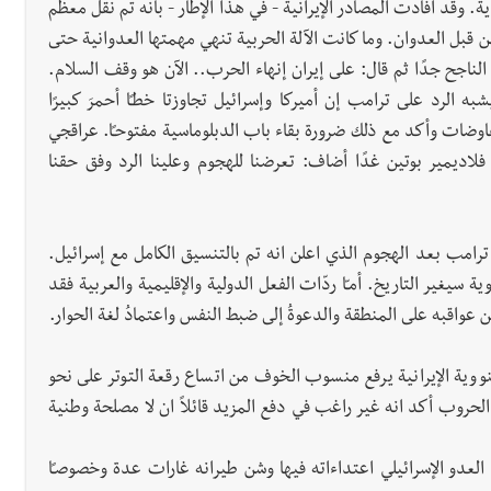
ة. وقد أفادت المصادر الإيرانية - في هذا الإطار - بأنه تم نقل معظم
 قبل العدوان. وما كانت الآلة الحربية تنهي مهمتها العدوانية حتى
الناجح جدًا ثم قال: على إيران إنهاء الحرب.. الآن هو وقف السلام.
ه الرد على ترامب إن أميركا وإسرائيل تجاوزتا خطـًا أحمرَ كبيرًا
فاوضات وأكد مع ذلك ضرورة بقاء باب الدبلوماسية مفتوحـًا. عراقجي
لاديمير بوتين غدًا أضاف: تعرضنا للهجوم وعلينا الرد وفق حقنا
 ترامب بعد الهجوم الذي اعلن انه تم بالتنسيق الكامل مع إسرائيل.
 سيغير التاريخ. أمـّا ردّات الفعل الدولية والإقليمية والعربية فقد
عواقبه على المنطقة والدعوةُ إلى ضبط النفس واعتمادُ لغة الحوار.
وية الإيرانية يرفع منسوب الخوف من اتساع رقعة التوتر على نحو
من الحروب أكد انه غير راغب في دفع المزيد قائلاً ان لا مصلحة وطنية
 العدو الإسرائيلي اعتداءاته فيها وشن طيرانه غارات عدة وخصوصـًا