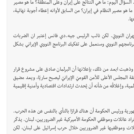
 السؤال اليوم: ما هي النتائج على إيران وعلى المنطقة؟ ما هو مصير
 ما هو مصير النظام في إيران؟ من السابق لأوانه إعطاء أجوبة نهائية،
ها.
طهران النوويّ. لكن نائب الرئيس جيه.دي فانس إعتبر ان الضربات
رنامجهم النووي وسنعمل على تفكيك البرنامج النووي الإيراني بشكل
، وذهبت ابعد من ذلك، بإعلانها أن البرلمان صادق على مشروع قرار
ة المجلس الأعلى للأمن القوميّ الإيرانيّ ليصبح ساريًا، ويعد مضيق
عالمية، وإغلاقُه من شأنه أن يُحدث ارتدادات اقتصادية وأمنية إقليمية
رية ورئيس الحكومة أن هناك قرارًا بالنأي بالنفس عن هذه الحرب.
راد عائلات وموظفي الحكومة الأميركية غيرِ الضروريين، لبنان. يذكَر
ائلات وموظفيها غير الضروريين خلال حرب إسرائيل على لبنان، لكن