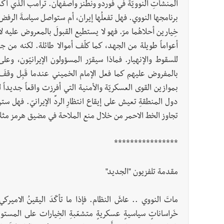
المنشآتِ النوويّة في فوردو ونطنز وأصفهان. ترامب الذي أكد أنّ
برنامجها النووي. فهل تفعلُها إيران، أم ستواصل سياسةَ الرفض
خِيارين أحلاهُما مرّ. فهو لا يستطيع القبولَ بالمعروض عليه
أعواماً طويلة من الجهد، كما كلّف أموالا طائلة. لكنه من جه
للسقوط والإنهيار. فماذا سيقرّر المسؤولون الإيرانيّون، وع
بالمفروض عليهم كما فعل الإمام الخميني عندما قَبِل وقفَ إ
بموازين القوى العسكريّة والأمنية التي أفرزت واقعاً جديدا
دول المنطقةِ تعيش على إيقاع انتظارِ الردِّ الإيرانيّ. فهل 
تجاوز الخط الاحمر من خلال منع الملاحة في مضيق هرمز مثل
****************
مقدمة تلفزيون "الجديد"
ماتَ النووي .. عاشَ النظام. فإذا ما تأكّدَ اليقينُ الاميركي
خَراساناتٍ سياسيةٍ عسكريةٍ متشعّبةِ الخِيارات على المستويَ