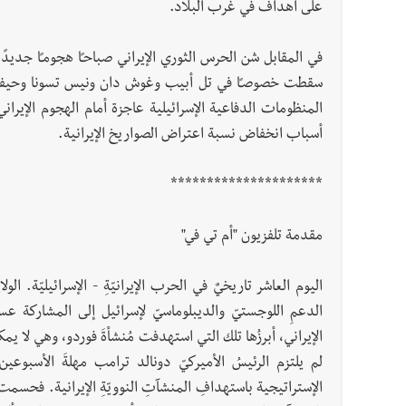
على أهداف في غرب البلاد.
في المقابل شن الحرس الثوري الإيراني صباحـًا هجومـًا جديدً
سقطت خصوصـًا في تل أبيب وغوش دان ونيس تسونا وحيفا 
المنظومات الدفاعية الإسرائيلية عاجزة أمام الهجوم الإيران
أسباب انخفاض نسبة اعتراض الصواريخ الإيرانية.
*********************
مقدمة تلفزيون "أم تي في"
اليوم العاشر تاريخيٌ في الحرب الإيرانيّةِ - الإسرائيليّة. 
الدعمِ اللوجستيّ والديبلوماسيّ لإسرائيل إلى المشاركة ع
الإيراني، أبرزُها تلك التي استهدفت مُنشأةَ فوردو، وهي لا يمك
لم يلتزم الرئيسُ الأميركيّ دونالد ترامب مهلةَ الأسبوعين ا