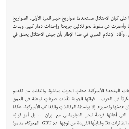
ا على كيان الاحتلال مستخدمـًا صواريخ خيبر للمرة الأولى. الصواريخ
وأسفرت عن سقوط نحو ثلاثين جريحـًا وإحداث دمار كبير. وبدت
ي. وأفاد الإعلام العبري في هذا الإطار بأن جيش الاحتلال يحقق في
الولايات المتحدة الأميركيّة دخلتِ الحربَ مباشرة، وانتقلت من تقديم
سكريّاً في الحرب. قواتها الجوية نفّذت ضرباتٍ نوعيّة في العمق
ن هدمُها وتدميرُها إلا بواسطة المقاتلاتِ والقذائفِ الأميركيّة. هكذا
لتي أعلَنَها فرصةً للحلِ الدبلوماسي مع ايران ... بل أمرَ قوّاتِه
الإستراتيجية باستهدافِ المنشآتِ النوويّةِ الإيرانية. فحسمت الطائرات B2 وقنابلُها الفريدة من نوعِها GBU 57 المعركة، مدمرة