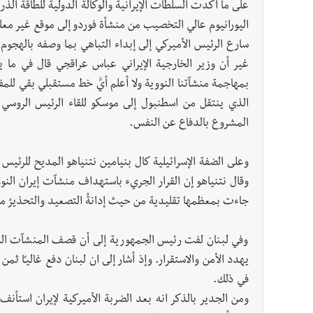
على ما أكدت السلطات الإيرانية والوكالة الدولية للطاقة الذري
اليورانيوم عالي التخصيب من منشأة فوردو إلى موقع غير معلن
سارع الرئيس الأميركي إلى إبداء التباهي بما وصفه بالهجوم 
غير أن وزير الخارجية الإيراني عباس عراقجي قال في ما يشب
بمهاجمة منشآتنا النووية ولا أعلم أيَّ خط مستقبلي بقي للم
الذي ينتقل من اسطنبول إلى موسكو للقاء الرئيس الروسي ف
المشروع بالدفاع عن النفس.
وعلى الضفة الإسرائيلية كال بنيامين نتنياهو المديح للرئيس
وقال نتنياهو إن القرار الجريء باستهداف منشآت إيران النووية
جاءت بمعظمها تقليدية من حيث إدانةُ التصعيد والتحذيرُ من 
وفي لبنان لفت رئيس الجمهورية إلى أن قصف المنشآت النو
يهدد الأمن والاستقرار. وإذ أشار إلى ان لبنان دفع غاليـًا ث
في ذلك.
ومن الجدير بالذكر انه بعد الضربة الأميركية لإيران استأنف