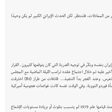
ر من المعادلات، فلننتظر. لكن الحدث الإيرانيّ الكبير لم يكن وحيدًا
ران بنفسه وبكـَّر في توجيه الضربة التي كان يتوقعها كثيرون. القرار
لأخير عليه تم خلال اجتماع عقده ترامب الليلة الماضية مع المجلس
القومي في البيت الأبيض ضاربـًا بعرض الحائط موقف الكونغرس. وعند الفجر بدأ التنفيذ... قاذفات من طراز (B2) اخترقت
إيراني وألقت ست قنابل (GBU.57) على منشأة فوردو النووية. وفي الوقت نفسه كانت غواصات هجومية أميركية
العدوان الأميركي الأول من نوعه على الجمهورية الإسلامية منذ قيامها عام 1979 لم يتسبب بتلوث أو بزيادة مستويات الإشعاع