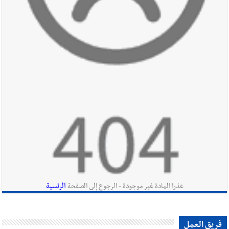
أخبار صيدا
عمر مرجان يطلق أكاديمية نادي الحرية لكرة القدم
أخبار لبنان
قائد الجيش اللبناني العماد رودولف هيكل استقبل
النائب أكرم شهيب الذي شدد على ضرورة التفاف جميع اللبنانيين
حول الجيش في هذه المرحلة الدقيقة
أخبار لبنان
مؤسسة مياه لبنان الجنوبي : جيش العدوالاسرائيلي
يستهدف فرق المؤسسة أثناء عملهم في عيتا الجبل
الرئسية
عذرا المادة غير موجودة - الرجوع إلى الصفحة
أخبار لبنان
بهية الحريري تقدم بإسم الرئيس سعد الحريري التعازي
فريق العمل