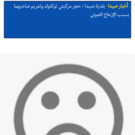
أخبار صيدا
بلدية صيدا : حجز مركبتي توكتوك وتغريم صاحبهما
بسبب الإزعاج الصوتي
أخبار صيدا
We are hiring in Saida - Apply now before 14
august ...مطلوب موظفة للعمل في الأكاديمية الدولية لبناء
القدرات -صيدا
أخبار صيدا
بلدية صيدا ومؤسسة الحريري تعقدان الاجتماع
التشاوري الأول للمرصد الحضري
أخبار صيدا
بالصور : بلدية صيدا تستقبل السيد محمد زيدان:
استعراض شامل لمشاريع وتأكيدٌ على حماية القيمة التراثية للمدينة
القديمة