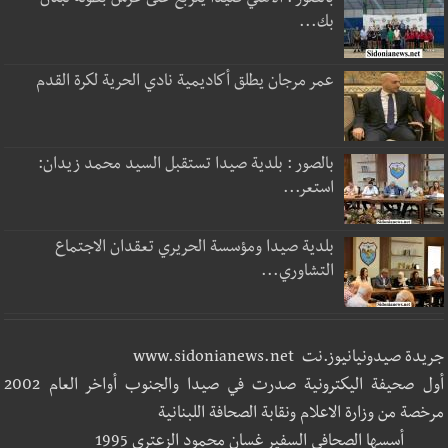
بالصور : الأهلي صيدا يتربع على عرش بطولة لبنان
بك...
عمر مرجان يطلق أكاديمية نادي الحرية لكرة القدم
بالصور : بلدية صيدا تستقبل السيد محمد زيدان:
استعر...
بلدية صيدا ومؤسسة الحريري تعقدان الاجتماع
التشاوري...
جريدة صيدونيانيوز.نت www.sidonianews.net
أول صحيفة اليكترونية صدرت في صيدا والجنوب أواخر العام 2002
مرخصة من وزارة الاعلام ونقابة الصحافة اللبنانية
أسسها الصحافي السفير غسان محمود الزعتري 1995