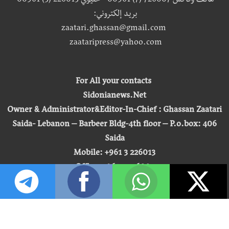
هاتف وفاكس 726007 (7) 00961 - خليوي 226013 (3) 00961
بريد إلكتروني:
zaatari.ghassan@gmail.com
zaataripress@yahoo.com
For All your contacts
Sidonianews.Net
Owner & Administrator&Editor-In-Chief : Ghassan Zaatari
Saida- Lebanon – Barbeer Bldg-4th floor – P.o.box: 406
Saida
Mobile: +961 3 226013
Office: +961 7 726007
Email:
zaatari.ghassan@gmail.com
zaataripress@yahoo.com