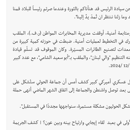
 سيادة الرئيس قد هنأناكم بالثورة وعندما صرتم رئيساً للبلاد قمنا
ا زلنا ننتظر ان تُمدّ يدٌ إلينا".
ابعة أمنية، أوقفت مديرية المخابرات المواطن (ر.ف.)، الملقب
وشارك في التخطيط لعمليات أمنية. ضبطت في حوزته كمية كبيرة من
 ومعدات لتصنيع الطائرات المسيّرة. وكان الموقوف قد تسلّم قيادة
 التنظيم "والي لبنان"، والملقب بـ"أبو سعيد الشامي"، مع عدد كبير
مسؤول عسكري أميركي كبير كشف أمس أن جماعة الحوثي ستُشكل على
ى بعد توصل واشنطن والجماعة إلى اتفاق الشهر الماضي أنهى حملة
يُشكل الحوثيون مشكلة مستمرة، سنواجهها مجددًا في المستقبل".
لأولى في بعبد لقاء إيجابي وارتياح بينه وبين عون؟ | كشف الجريمة