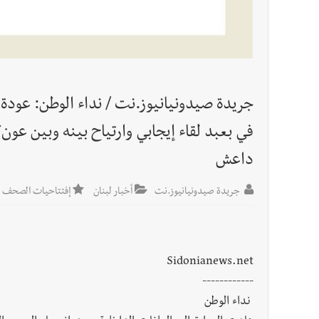
أخبار لبنان
جولة ثامنة مطلع أيلول... و3 أيام من الأخذ والردّ من دون نتائج حاسمة !
العالم العربي
تستمر هذه المعاناة التي تمزق القلوب والضمائر؟
جريدة صيدونيانيوز.نت / نداء الوطن: عودة ا
في بعبد لقاء إيجابي وارتياح بينه وبين عون
داعش
جريدة صيدونيانيوز.نت
أخبار لبنان
إفتتاحيات الصحف للعا
Sidonianews.net
------------
نداء الوطن