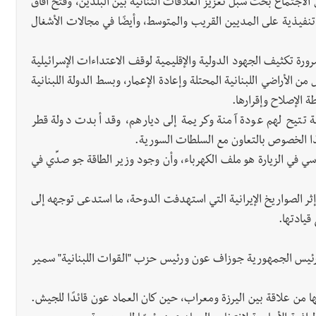
لاجتماع بحث سبل تعزيز العلاقات الثنائية بين البلدين، وفتح آفاق
فيذية على المديين القريب والمتوسط، وأيضًا في مجالات الأشغال
ورة تكثيف الجهود الدولية والإقليمية لوقف الاعتداءات الإسرائيلية
ن الأراضي اللبنانية المحتلة وإعادة الإعمار، وبسط الدولة اللبنانية
ة الإصلاح وإقرارها.
ة تتيح لهم عودة آمنة وكريمة إلى ديارهم، وقد أبدت دولة قطر
ذا الخصوص بالتعاون مع السلطات السورية.
 في الزيارة هو ملف الكهرباء، وأن وجود وزير الطاقة جو صدِّي في
إثر الصواريخ الإيرانية التي استهدفت الدوحة، ما استدعى توجهه إلى
قيادتها.
ن رئيس الجمهورية جوزاف عون ورئيس حزب "القوات اللبنانية" سمير
قها من علاقة بين اليرزة ومعراب، حين كان العماد عون قائدًا للجيش.