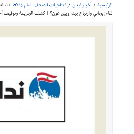
الرئيسية
/
أخبار لبنان
/
إفتتاحيات الصحف للعام 2025
/
نداء 
أخبار صيدا
بالصور: رئيسا بلديتي صيدا وصور يشاركان ف
لقاء إيجابي وارتياح بينه وبين عون؟ | كشف الجريمة وتوقيف أح
أخبار صيدا
عمر مرجان يتصل برئيس النادي الرياضي مهنئا
أخبار صيدا
مؤسسة مياه لبنان الجنوبي : انخفاض التغذية
أخبار لبنان
الرئيس بري يدعو الى جلسة عامة في 11 و12 الحالي
أخبار لبنان
قوى الأمن الداخلي : توقيف منفّذ عمليات ن
أخبار لبنان
براميل المرفأ
أخبار لبنان
الحزب يلاقي إشارات الشرع