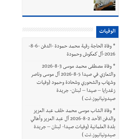
الوفيات
بتور : 112 شهيداً شُيّعوا في غزة بعد أن بقوا تحت الأنقاض منذ عام 2023: أيُعقل أن يبقى الشعب الفلسطيني يعيش كل هذا الألم؟ وإلى متى
*
وفاة الحاجة رقية محمد حمودة -الدفن -6-8-
2026-آل كعكوش وحمودة
*
وفاة مصطفى محمد موسى 3-8-2026
والتعازي في صيدا 5-8-2026 آل موسى وناصر
وشهاب والشحوري وشحادة وحمود (وفيات
زغدرايا – صيدا – لبنان- جريدة
صيدونيانيوز.نت )
*
وفاة الشاب موسى محمد خلف عبد العزيز
والدفن الأحد 2-8-2026 آل عبد العزيز وأهالي
بلدة العلمانية (وفيات صيدا- لبنان – جريدة
صيدونيانيوز.نت )