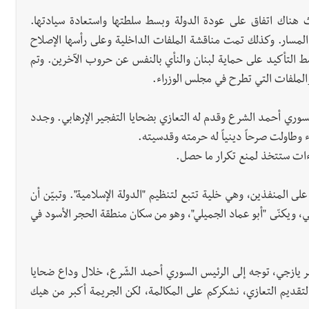
هناك اتفاق على عودة الدولة وبسط سلطتها واستعادة سيادتها.
لمسار. وكذلك تمت مناقشة الملفات الداخلية وعلى رأسها الإصلاح
سط التأكيد على حماية لبنان والنأي بالنفس عن حروب الآخرين. وتم
الملفات التي تطرح في مجلس الوزراء.
سوري أحمد الشرع وقدم له التعازي بضحايا التفجير الإرهابي. وجدد
 وطاولت صرحاً دينياً له حرمته وقدسيته.
اءات ستتخذ لمنع تكرار ما حصل.
 المنفذين، وهي خلية تتبع لتنظيم "الدولة الإسلامية". وتبيّن أن
 ويكنّى "أبو عماد الجميلي"، وهو من سكان منطقة الحجر الأسود في
شر يازجي، توجه إلى الرئيس السوري أحمد الشّرع، خلال وداع ضحايا
ل لتقديم التعازي، نشكركم على المكالمة، لكن الجريمة أكبر من هيك