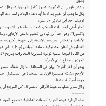
بشوي".
واعتبر يازجي أن الحكومة تتحمل كامل المسؤولية، وقال: "نحن
بكل ما يجب أن نقوم به، لأننا أبناء هذه البلاد وقمنا بمد اليد وم
توقيف أحد أبرز قياديّي «داعش»
إنجاز أمني لمخابرات الجيش، فبعد سلسلة عمليات رصد ومت
بـ"قسورة"، وهو أحد أبرز قياديي تنظيم داعش الإرهابي، 
الأسلحة والذخائر الحربية، بالإضافة إلى أجهزة إلكترونية
التنظيم في لبنان بعد توقيف سلفه المواطن (م.خ.) الذي عينه
من القادة نتيجة عملية نوعية لمديرية المخابرات بتاريخ 27 /12 /2024.
الحوثيون صداع دائم لأميركا
يبدو أن آخر "أذرع" إيران في المنطقة، ما زال شغالًا، 
الأرجح مشكلة مستمرة للولايات المتحدة في المستقبل، حت
جوية أميركية ضدها.
وقال مدير عمليات هيئة الأركان المشتركة: "من المُرجح أن 
---------
نداء الوطن: عودة الحرارة للملفات الداخلية : جعجع للمرة ا