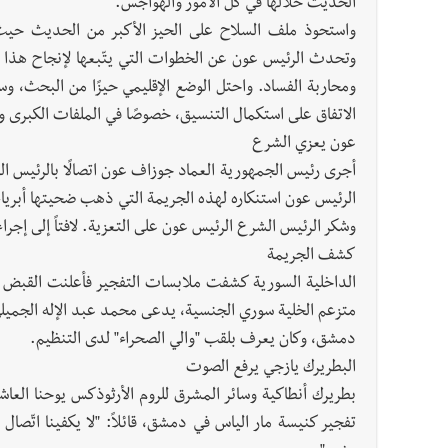
الحديث خلالها في كل الأمور والهواجس.
واستحوذ ملف السلاح على الحيز الأكبر من الحديث حيث 
وتحدث الرئيس عون عن الخطوات التي يتّبعها لإنجاح هذا ا
ومحاربة الفساد. واحتل الوضع الإقليمي حيزًا من البحث، و
الاتفاق على استكمال التنسيق، خصوصًا في الملفات الكبرى و
عون يعزي الشرع
أجرى رئيس الجمهورية العماد جوزاف عون اتصالًا بالرئيس ال
الرئيس عون استنكاره لهذه الجريمة التي ذهب ضحيتها أبرياء
وشكر الرئيس الشرع الرئيس عون على التعزية. لافتاً إلى إجر
كشف الجريمة
الداخلية السورية كشفت ملابسات التفجير فأعلنت القبض على
متزعم الخلية سوري الجنسية، يدعى محمد عبد الإله الجميلي،
دمشق، وكان يعرف بلقب "والي الصحراء" لدى التنظيم.
البطريرك يازجي يرفع الصوت
بطريرك أنطاكية وسائر المشرق للروم الأرثوذكس يوحنا العا
تفجير كنيسة مار الياس في دمشق، قائلاً: "لا يكفينا اتّصا