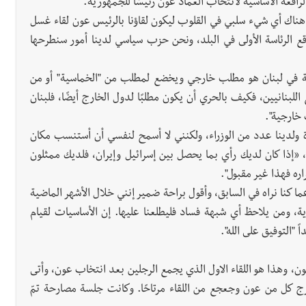
الرافعة الأساسية لانتخاب العماد عون رئيسًا للجمهورية.
ناك أي شيء سلبي في القلوب ليكون لقاؤنا بالرئيس عون لقاء غسل
ع الرئاسة الأولى في البلد، ونحن حزب سياسي لدينا أمور سنطرحها
ة في لبنان هو مطلب خارجي ويخضع لمطلب من "الخماسية" أو من
للبنانيين، فكيف بالحري أن يكون مطلبًا لدول الخارج أيضًا، فلبنان
خارجية".
ة ولدينا عدد من الوزراء، ولكنني لا أسمح لنفسي أن أستنسب مكان
، «إذا كان لديك رأي بما يحصل بين إسرائيل وإيران، فلديك ممثلون
ره فهذا غير مقبول".
عما كنا نراه في السابق، وأقول براحة ضمير إنني خلال الأشهر الماضية
ة، ومن يلاحظ أي شبهة فساد فليطلعنا عليها. إن الأساسيات لقيام
"التوفيق على الله".
، وهذا هو اللقاء الاول الذي يجمع الرجلين بعد انتخاب عون، وأتى
خرج كل من عون وجعجع من اللقاء مرتاحًا. وكانت جلسة مصارحة تمّ