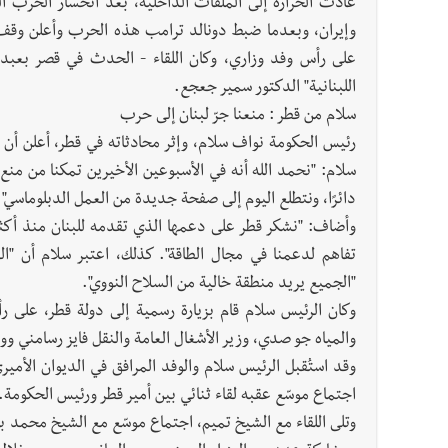
عادت الحرارة إلى الملفات الداخلية، بعد انحسار الحرب السر
وإيران، وبعدما ضبط دونالد ترامب هذه الحرب وأعلن وقف
على رأس وفد وزاري، وكان اللقاء - الحدث في قصر بعبد
اللبنانية" الدكتور سمير جعجع.
سلام من قطر : منعنا جرّ لبنان إلى حرب
رئيس الحكومة نواف سلام، وإثر محادثاته في قطر، أعلن أن ل
سلام: "نحمد الله أنه في الأسبوعين الأخيرين تمكنا من منع
دائرًا، ونتطلع اليوم إلى صفحة جديدة من العمل الدبلوماسي".
وأضاف: "نشكر قطر على دعمها الذي تقدمه للبنان منذ أكث
تفاهم لدعمنا في مجال الطاقة". كذلك، اعتبر سلام أن "العد
"الجميع يريد منطقة خالية من السلاح النووي".
وكان الرئيس سلام قام بزيارة رسمية إلى دولة قطر، على رأ
والمياه جو صدي، وزير الأشغال العامة والنقل فايز رسامني ووز
وقد استُقبل الرئيس سلام والوفد المرافق في الديوان الأمي
اجتماع موسّع عقبه لقاء ثنائي بين أمير قطر ورئيس الحكومة.
وتلى اللقاء مع الشيخ تميم، اجتماع موسّع مع الشيخ محمد ب