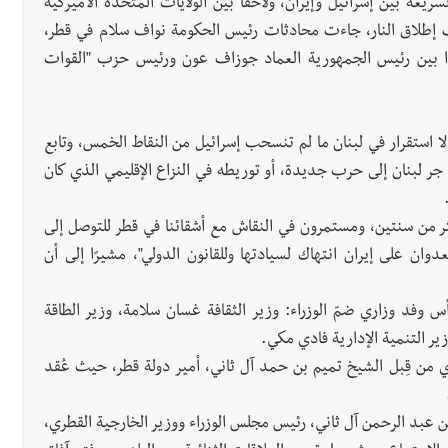
يعة بين إسرائيل وإيران، ولاحقًا بين الولايات المتحدة الأميركية
 إطلاق النار، جاءت محادثات رئيس الحكومة نواف سلام في قطر،
ا بين رئيس الجمهورية العماد جوزاف عون ورئيس حزب "القوات
ا استقرار في لبنان ما لم تنسحب إسرائيل من النقاط الخمس، وتابع
 جر لبنان إلى حرب جديدة، أو توريطه في النزاع الإقليمي الذي كان
ر من سنتين، ومستمرون في النقاش مع أشقائنا في قطر للتوصل إلى
وان على إيران انتهاك لسيادتها وللقانون الدولي"، مشيرًا إلى أن
س وفد وزاري ضمّ الوزراء: وزير الثقافة غسان سلامة، وزير الطاقة
ير التنمية الإدارية فادي مكي.
ري من قِبل الشيخ تميم بن حمد آل ثاني، أمير دولة قطر، حيث عُقد
ن عبد الرحمن آل ثاني، رئيس مجلس الوزراء ووزير الخارجية القطري،