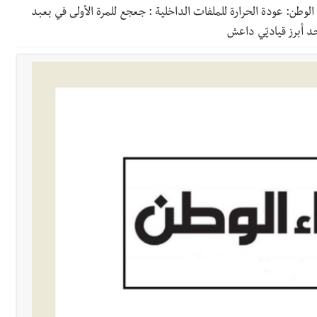
الوطن: عودة الحرارة للملفات الداخلية : جعجع للمرة الأولى في بعبد
ي ورشة تقنية حول الحد من النفايات البحرية وشباك الصيد المهملة
د أبرز قياديّي داعش
 بإحراز البطولة
 بالمياه في صيدا نتيجة الانقطاع المتكرر لخط الخدمات الكهربائي
شل في جبل لبنان