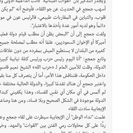
ويجدر التذكير بأن "القوات اللبنانية" كانت الداعمة الأولى و
أسهب جعجع في الحديث عن جو اللقاء، فأوضح أنه "لم يكن ه
قلوب، والتباين في المقاربات طبيعي، فالرئيس عون في موق
دائماً وهو لديه أمور عدة يأخذها بالاعتبار".
ولفت جعجع إلى أن "البعض يظن أن مطلب قيام دولة فعلي
أميركا أو الإخوان السعوديين، علمًا أنه مطلب لمصلحة جميع ا
كغيره من البلدان لا يستطيع العيش بمفرده من دون علاقات 
وتابع جعجع: "أنا اليوم رئيس حزب ورئيس كتلة نيابية كبير
الدولة، وقلت للأمين العام لـ «حزب الله» الشيخ نعيم قاسم
داخل الحكومة، فلنناقش هذا الأمر، أما أن يتصرف كل منا بقرا
واعتبر جعجع أن هناك تقدمًا كبيرًا، والدولة الحالية مختلفة 
لم ألمس في أي مكان أي نفَسٍ للفساد، وهذا يكفيني كبداي
الدولة موجودة في الشكل الصحيح وبلا فساد، ومن هنا وصاعداً 
الإيجابية سادت اللقاء
علمت "نداء الوطن" أن الإيجابية سيطرت على لقاء جعجع وعون
ردًّا على كل محاولات رمي الفتن بين "القوات" والعهد. و