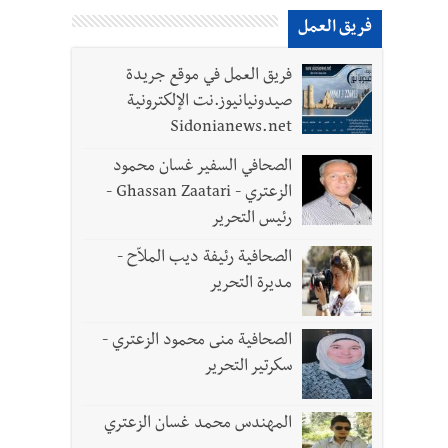
فريق العمل
فريق العمل في موقع جريدة
صيدونيانيوز.نت الإلكترونية
Sidonianews.net
الصحافي السفير غسان محمود
الزعتري - Ghassan Zaatari -
رئيس التحرير
الصحافية رئيفة ديب الملاّح -
مديرة التحرير
الصحافية منى محمود الزعتري -
سكرتير التحرير
المهندس محمد غسان الزعتري