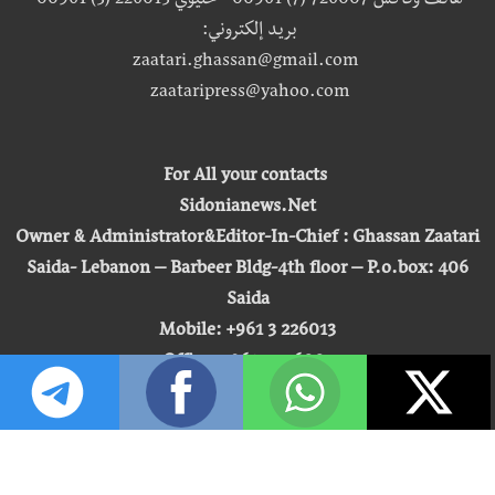
هاتف وفاكس 726007 (7) 00961 - خليوي 226013 (3) 00961
بريد إلكتروني:
zaatari.ghassan@gmail.com
zaataripress@yahoo.com
For All your contacts
Sidonianews.Net
Owner & Administrator&Editor-In-Chief : Ghassan Zaatari
Saida- Lebanon – Barbeer Bldg-4th floor – P.o.box: 406
Saida
Mobile: +961 3 226013
Office: +961 7 726007
Email:
zaatari.ghassan@gmail.com
zaataripress@yahoo.com