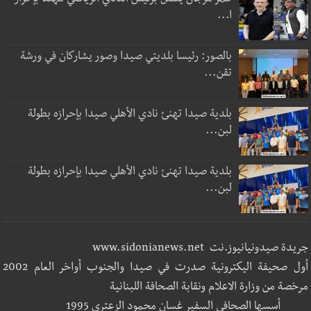
عمر مرجان يتصل برئيس النادي الرياضي مهنئا بإحراز
ا...
بالصور: رئيسا بلديتي صيدا وصور يشاركان في ورشة
تقن...
بلدية صيدا تهنئ نادي الأهلي صيدا بإحرازه بطولة
لبن...
بلدية صيدا تهنئ نادي الأهلي صيدا بإحرازه بطولة
لبن...
جريدة صيدونيانيوز.نت www.sidonianews.net
أول صحيفة اليكترونية صدرت في صيدا والجنوب أواخر العام 2002
مرخصة من وزارة الاعلام ونقابة الصحافة اللبنانية
أسسها الصحافي السفير غسان محمود الزعتري 1995