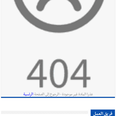
أخبار صيدا
مؤسسة مياه لبنان الجنوبي : انخفاض التغذية بالمياه
في صيدا نتيجة الانقطاع المتكرر لخط الخدمات الكهربائي
أخبار لبنان
براميل المرفأ
أخبار لبنان
الحزب يلاقي إشارات الشرع
الرئسية
عذرا المادة غير موجودة - الرجوع إلى الصفحة
أخبار لبنان
جولة ثامنة مطلع أيلول... و3 أيام من الأخذ والردّ من
فريق العمل