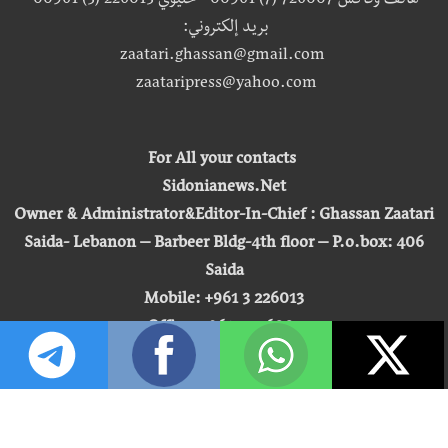
هاتف وفاكس 726007 (7) 00961 - خليوي 226013 (3) 00961
بريد إلكتروني:
zaatari.ghassan@gmail.com
zaataripress@yahoo.com
For All your contacts
Sidonianews.Net
Owner & Administrator&Editor-In-Chief : Ghassan Zaatari
Saida- Lebanon – Barbeer Bldg-4th floor – P.o.box: 406
Saida
Mobile: +961 3 226013
Office: +961 7 726007
Email:
zaatari.ghassan@gmail.com
zaataripress@yahoo.com