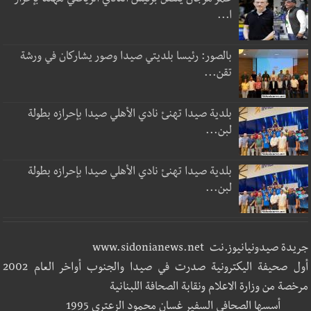
عمر مرجان يتصل برئيس النادي الرياضي مهنئا بإحراز
ا...
بالصور: رئيسا بلديتي صيدا وصور يشاركان في ورشة
تقن...
بلدية صيدا تهنئ نادي الأهلي صيدا بإحرازه بطولة
لبن...
بلدية صيدا تهنئ نادي الأهلي صيدا بإحرازه بطولة
لبن...
جريدة صيدونيانيوز.نت www.sidonianews.net
أول صحيفة اليكترونية صدرت في صيدا والجنوب أواخر العام 2002
مرخصة من وزارة الاعلام ونقابة الصحافة اللبنانية
أسسها الصحافي السفير غسان محمود الزعتري 1995