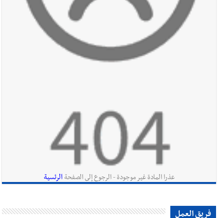
أخبار صيدا
مؤسسة مياه لبنان الجنوبي : انخفاض التغذية بالمياه
في صيدا نتيجة الانقطاع المتكرر لخط الخدمات الكهربائي
أخبار لبنان
الزعتر الجنوبي يقاوم الحروب : تراثٌ الأجداد تصونه
الأرض وتُهدده الحرب؟ | علي شعيتو إبن بلدة الطيري ووعده بالعودة
لزراعة الزعتر بعدما أبعده القصف الإسرائيلي عن أرضه
أخبار لبنان
قراءات ومستجدات ومواقف في لبنان والمنطقة -
الجمعة 7-8-2026: مفاوضات متعثّرة في روما؟ | عون: علينا
الاستمرار بمسار التفاوض؟ واشنطن لتل أبيب: الحزب لم يخرق؟ |
الرئسية
عذرا المادة غير موجودة - الرجوع إلى الصفحة
فضيحة نقص السلاح تكبر؟ إيران - عمان : اتفاق هرمز على السكة ؟
أخبار لبنان
مفكرة النشاطات الرسمية المقررة في لبنان ليوم الجمعة
فريق العمل