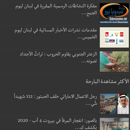
مفكرة النشاطات الرسمية المقررة في لبنان ليوم
الجمع...
مقدمات نشرات الأخبار المسائية في لبنان ليوم
الخميس...
الزعتر الجنوبي يقاوم الحروب : تراثٌ الأجداد
تصونه...
الأكثر مشاهدة البارحة
رجل الاعمال الاماراتي خلف الحبتور : 112 شهيداً
شُي...
بالصور: انفجار المرفأ في بيروت 4 آب - 2020
يكشف ك...