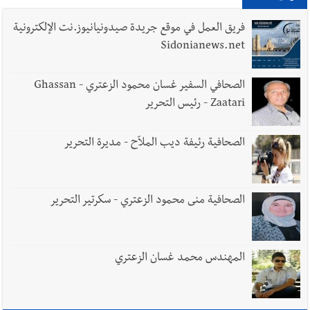
7-8-2026
فريق العمل في موقع جريدة صيدونيانيوز.نت الإلكترونية
Sidonianews.net
أخبار لبنان
أسرار الصحف المحلية الصادرة في لبنان ليوم الجمعة 7-
الصحافي السفير غسان محمود الزعتري - Ghassan
8-2026
Zaatari - رئيس التحرير
الصحافية رئيفة ديب الملاّح - مديرة التحرير
أخبار لبنان
مقدمات نشرات الأخبار المسائية في لبنان ليوم
الخميس 6-8-2026
الصحافية منى محمود الزعتري - سكرتير التحرير
العالم العربي
رجل الاعمال الاماراتي خلف الحبتور : 112 شهيداً
المهندس محمد غسان الزعتري
شُيّعوا في ‫غزة‬ بعد أن بقوا تحت الأنقاض منذ عام 2023: أيُعقل أن
يبقى الشعب الفلسطيني يعيش كل هذا الألم؟ وإلى متى تستمر هذه
المعاناة التي تمزق القلوب والضمائر؟