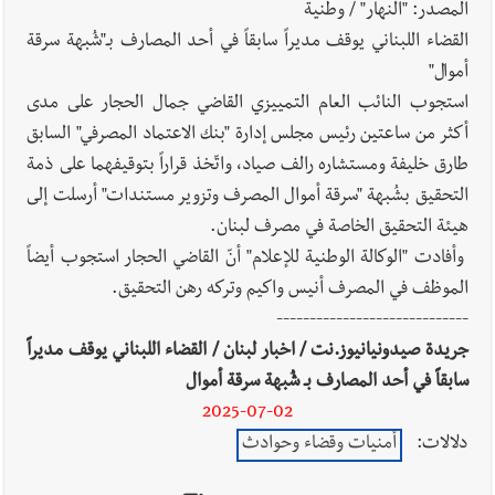
7-8-2026
المصدر: "النهار" / وطنية
القضاء اللبناني يوقف مديراً سابقاً في أحد المصارف بـ"شُبهة سرقة
أموال"
استجوب النائب العام التمييزي القاضي جمال الحجار على مدى
أخبار لبنان
أسرار الصحف المحلية الصادرة في لبنان ليوم الجمعة 7-
أكثر من ساعتين رئيس مجلس إدارة "بنك الاعتماد المصرفي" السابق
8-2026
طارق خليفة ومستشاره رالف صياد، واتّخذ قراراً بتوقيفهما على ذمة
التحقيق بشُبهة "سرقة أموال المصرف وتزوير مستندات" أرسلت إلى
هيئة التحقيق الخاصة في مصرف لبنان.
أخبار لبنان
مقدمات نشرات الأخبار المسائية في لبنان ليوم
وأفادت "الوكالة الوطنية للإعلام" أنّ القاضي الحجار استجوب أيضاً
الخميس 6-8-2026
الموظف في المصرف أنيس واكيم وتركه رهن التحقيق.
-----------------------------
جريدة صيدونيانيوز.نت / اخبار لبنان / القضاء اللبناني يوقف مديراً
العالم العربي
رجل الاعمال الاماراتي خلف الحبتور : 112 شهيداً
سابقاً في أحد المصارف بـ شُبهة سرقة أموال
شُيّعوا في ‫غزة‬ بعد أن بقوا تحت الأنقاض منذ عام 2023: أيُعقل أن
2025-07-02
يبقى الشعب الفلسطيني يعيش كل هذا الألم؟ وإلى متى تستمر هذه
دلالات:
أمنيات وقضاء وحوادث
المعاناة التي تمزق القلوب والضمائر؟