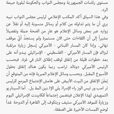
مستوى رئاسات الجمهورية ومجلس النواب والحكومة لبلورة صيغة
الرد.
وفي هذا السياق أكد المكتب الإعلامي لرئيس مجلس النواب نبيه
بري أن ما يتم تداوله من كلام أو رسائل منسوبة إليه أو نقلاً عن
زواره عبر بعض وسائل الإعلام هو عارٍ من الصحة جملة وتفصيلاً
مشيراً إلى أن اللقاءات حتى الان مستمرة ولم يستجدَّ أيُّ موقف
نهائي. وإذا كان المسار اللبناني - الأميركي يُسجِل زيارة مرتقبة
لبرّاك فإن المسار الأميركي - الفلسطيني - الإسرائيلي يبدو أنه على
بعد خطوات قليلة من إتفاق لوقف إطلاق النار في غزة. فبحسب
الرئيس الأميركي دونالد ترامب ربما يكون هناك إتفاق بحلول
الأسبوع المقبل. وبحسب وسائل الإعلام العبرية فإنه من المتوقع أن
يُعلَنَ الإتفاق من البيت الأبيض على هامش الإجتماع المزمع للرئيس
ترامب ورئيس الوزراء الإسرائيلي الإثنين المقبل. أما السيناريو
التمهيدي لهذا الإعلان فيتضمن إجتماعاً للكابينت الإسرائيلي اليوم
وزيارةً للموفد الأميركي ستيف ويتكوف إلى القاهرة أو الدوحة غداً
لوضع اللمسات الأخيرة على الصفقة.