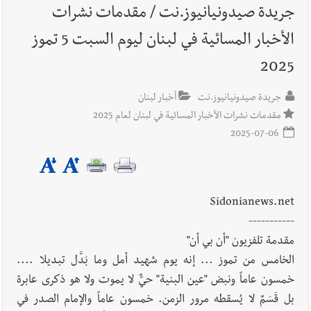
جريدة صيدونيانيوز.نت / مقدمات نشرات
غير منفجرة من مخلفات العدوان الإسرائيلي
الأخبار المسائية في لبنان ليوم السبت 5 تموز
أخبار لبنان
الجيش اللبناني : تفجير ذخائر غير منفجرة
2025
جريدة صيدونيانيوز.نت
أخبار لبنان
مقدمات نشرات الأخبار المسائية في لبنان لعام 2025
أخبار لبنان
الطقس غدا غائم جزئيا مع انخفاض طفيف بالحرارة
2025-07-06
جبلا وداخلا
أخبار لبنان
قوى الأمن الداخلي : كمائن لشعبة المعلومات تُسفر عن
Sidonianews.net
توقيف 6 مروّجين وضبط كميات من المخدّرات
-----------
مقدمة تلفزيون "أن بي أن"
أخبار لبنان
جنبلاط: هل أصبحت السلطة اللبنانية تنفذ أوامر رام
الخامس من تموز ... إنه يوم شهيد أمل وما بَدَّل تبديلا ....
الله؟
خمسون عاماً ونبض "عين البنية" حيٌّ لا يموت ولا هو ذكرى عابرة
بل قَسَمٌ لا يُسقطه مرور الزمن. خمسون عاماً والإمام الصدر في