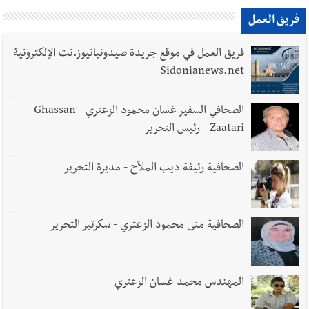
فريق العمل
فريق العمل في موقع جريدة صيدونيانيوز.نت الإلكترونية
Sidonianews.net
الصحافي السفير غسان محمود الزعتري - Ghassan
Zaatari - رئيس التحرير
الصحافية رئيفة ديب الملاّح - مديرة التحرير
الصحافية منى محمود الزعتري - سكرتير التحرير
المهندس محمد غسان الزعتري