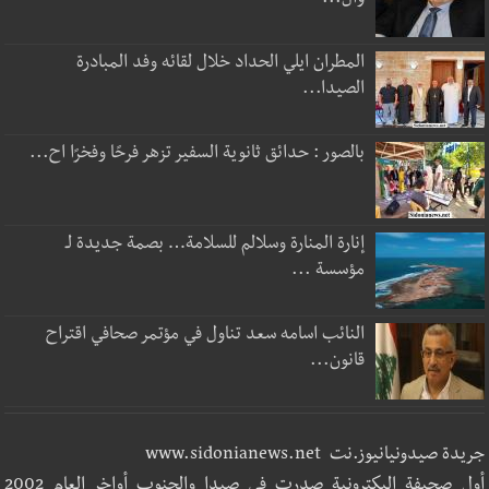
وال...
المطران ايلي الحداد خلال لقائه وفد المبادرة
الصيدا...
بالصور : حدائق ثانوية السفير تزهر فرحًا وفخرًا اح...
إنارة المنارة وسلالم للسلامة… بصمة جديدة لـ
مؤسسة ...
النائب اسامه سعد تناول في مؤتمر صحافي اقتراح
قانون...
جريدة صيدونيانيوز.نت www.sidonianews.net
أول صحيفة اليكترونية صدرت في صيدا والجنوب أواخر العام 2002