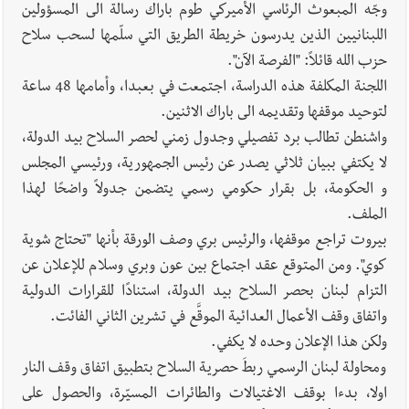
وجّه المبعوث الرئاسي الأميركي طوم باراك رسالة الى المسؤولين
اللبنانيين الذين يدرسون خريطة الطريق التي سلّمها لسحب سلاح
حزب الله قائلاً: "الفرصة الآن".
اللجنة المكلفة هذه الدراسة، اجتمعت في بعبدا، وأمامها 48 ساعة
لتوحيد موقفها وتقديمه الى باراك الاثنين.
واشنطن تطالب برد تفصيلي وجدول زمني لحصر السلاح بيد الدولة،
لا يكتفي ببيان ثلاثي يصدر عن رئيس الجمهورية، ورئيسي المجلس
و الحكومة، بل بقرار حكومي رسمي يتضمن جدولاً واضحًا لهذا
الملف.
بيروت تراجع موقفها، والرئيس بري وصف الورقة بأنها "تحتاج شوية
كوي". ومن المتوقع عقد اجتماع بين عون وبري وسلام للإعلان عن
التزام لبنان بحصر السلاح بيد الدولة، استنادًا للقرارات الدولية
واتفاق وقف الأعمال العدائية الموقَّع في تشرين الثاني الفائت.
ولكن هذا الإعلان وحده لا يكفي.
ومحاولة لبنان الرسمي ربطَ حصرية السلاح بتطبيق اتفاق وقف النار
اولا، بدءا بوقف الاغتيالات والطائرات المسيّرة، والحصول على