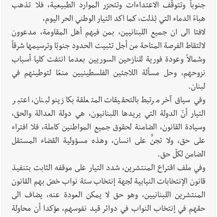
جنوباً وتتوقّف الاعتداءات وتتحرّر الموارد الطبيعية، فلا تذهب
هباءً الدماء التي بُذلت، كما اكد التيار الوطني الحر اليوم،
لافتا الى ان جميع اللبنانيين، بمن فيهم أهل المقاومة، مدعوون
لالتقاط الفرصة المتاحة من أجل تثبيت الحدود جنوبًا وترسيمها شرقاً
وشمالاً وعودة فورية للنازحين السوريين بعدما انتفت كليا أسباب
نزوحهم، وحل مسألة اللاجئين الفلسطينيين منعًا لتوطينهم في
لبنان.
وفي سياق آخر مرتبط بالتحقيقات المتعلقة بكازينو لبنان، اعتبر
التيار أنّ الدولة التي يريدها اللبنانيون، هي دولة العدالة والحق،
وسيادة القانون، الضامنة لحقوق جميع المواطنين كاملة، فلا افتراء
على حق، ولا تجنٍّ على انسان، وهذه مسؤولية القضاء المستقل
الضامن لكلّ حق.
وفي ملف اقتراع المنتشرين، شدد التيار على موقفه الثابت بتنفيذ
قانون الإنتخابات النيابية لجهة إنتخاب ستة نواب خصّ بهم القانون
المنتشرين اللبنانيين، وهو حق لا يمكن العودة عنه، يضاف الى
حقهم في إنتخاب النواب في دوائر قيد نفوسهم، مؤكدا أن محاولة