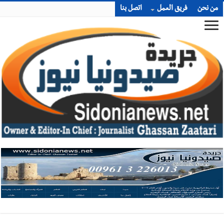
من نحن
فريق العمل
اتصل بنا
أخبار صيدا
طنبوريت -قضاء صيدا تفتتح مهرجاناتها الصيفية
بدعوة من بلديتها الخميس ٦-٨-٢٠٢٦ مع الفنان المميز أدهم شلهوب