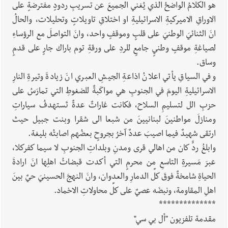
هو الكلامُ الواضحُ الذي يُغني الجميعَ عن تسريبِ ردودٍ مفترضةٍ على
الاوراقِ الاميركيةِ الاسرائيليةِ او اختلاقِ تاويلاتٍ وتحليلات، والحالُ
انَ الثنائيَ الوطنيَ على قلبٍ وموقفٍ واحد، وانَ التواصلَ مع الرؤساءِ
لصياغةِ موقفٍ وطنيٍ جامعٍ للردِ على ورقةِ توم باراك جارٍ على قدمٍ
وساق.
وفي السياقِ يأتي اعلانُ اذاعةِ الجيشِ العبري انَ زيادةَ وتيرةِ النارِ
الاسرائيليةِ اليومَ في الجنوبِ هي مواكَبةٌ للضغوطِ التي تمارَسُ على
حزبِ الل لتسليمِ السلاح، فكانت غاراتٌ عدةٌ تَستهدفُ سياراتِ
ومنازلَ مواطنينَ لبنانيينَ من شبعا الى شقرا وبنت جبيل حيث
ارتقى شهيدٌ فيما اصيبَ عددٌ آخرُ بجروحٍ بعضُهم اصابتُه بليغة.
وابلغُ ردٍّ كان من اهالي قرى ومدنِ وبلداتِ الجنوبِ لا سيما كفركلا،
عبرَ مَسيرةِ التاسعِ من محرمٍ التي أكدت قبضاتُ اهلِها انَ ارادةَ
الحياةِ شامخةٌ فوقَ كلِّ الدمارِ والعدوان، وانَ النهجَ الحسينيَ حيٌ بينَ
اهلِ المقاومة، ونبضَه عصيٌ على كلِّ محاولاتِ الاخماد.
**************
مقدمة تلفزيون "أل بي سي"