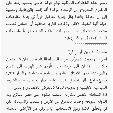
وسبق هذه الخطوات المرتقبة قيامُ حركة حماس بتسليم ردها على
المقترح المطروح إلى الوسطاء مؤكدة أنه إتّسم بالإيجابية ومشيرة
إلى أن الحركة جاهزة بكل جدية للدخول فوراً في جولة مفاوضات
حولة آلية تنفيذ الإطار. وذكرت تقارير صحفية أن حماس قدمت
ملاحظات تتعلق بطلب ضمانات لوقف الحرب نهائياً وانسحاب
قوات الإحتلال من قطاع غزة.
****************
مقدمة تلفزيون "أو تي في"
اصرار المبعوث الاميركي وتردد السلطة اللبنانية نقيضان لا يصنعان
حلا، بل يؤديان الى مزيد من التأزيم عبر الهرب الى الامام
والمراوغة، فيما الاحتلال قائم والسيادة مستباحة والقرار 1701
خارج خارج اطار التطبيق، لتبقى اعادة اعمار الجنوب اسيرة الشروط
السياسية الاقليمية والدولية، تماما كالنهوض الاقتصادي والمالي.
اما المعادلة الفضلى لمقاربة الملف، فتقوم على حصر السلاح بيد
الدولة المولجة وحدها بالدفاع عن الأرض والشعب والسيادة، على
أن يتحقّق حُكماً وفورًا الانسحاب الإسرائيلي من الأراضي المحتلة