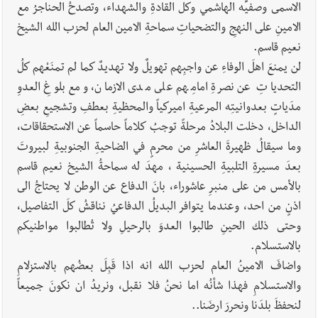
الاسمى وصفيِّه الهاشمي وكلِّ القادةِ والشهداء، وتصدحُ الحناجرُ مع
الامينِ على النهجِ والتضحياتِ سماحةِ الامين العام لحزب الله الشيخ
نعيم قاسم.
لن يمنعَ اهلَ الوفاءِ عن واجبِهم تهويلٌ ولا تهديدٌ كما لم تمنَعْهم كلُ
التحدياتِ عن نصرةِ امامِهم على مدى الازمان، ومع بلوغِ العدوِ
مدَياتٍ بعدوانيتِه المرعيةِ اميركياً والمحظيةِ بعطفِ وتشجيعِ بعضِ
الداخل، دخلت البلادُ مرحلةً توجبُ كلاماً حاسماً عن الاستحقاقات،
وما سيقالُ ظهيرةَ العاشرِ من محرمٍ في الضاحيةِ الجنوبيةِ لبيروتَ
بعدَ مسيرةِ التلبيةِ الحسينية ، مهدَ له سماحةُ الشيخ نعيم قاسم
بالأمس من على منبرِ عاشوراء، بانَ الدفاع عن الوطن لا يحتاجُ الى
اذنٍ من احد، وعندما يتوافر البديلُ الدفاعيُ نناقشُ كلَ التفاصيل،
وحتى ذلك الحينِ طالبوا العدوَ بالرحيلِ ولا تُطالبوا مواطنيكم
بالاستسلام.
واضافَ الامينُ العام لحزب الله انه اذا قَبِلَ بعضُهم بالاستزلامِ
والاستسلامِ فهذا شأنُه اما نحنُ فلا نقبل، ونريدُ ان نكونَ جميعاً
لنحفظَ بلدَنا ونحررَ ارضَنا..