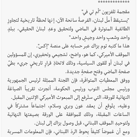
*************
مقجمة تلفزيون "أم تي في"
"يستيقظ أملُ لبنان، الفرصةُ سانحة الآن، إنها لحظةٌ تاريخية لتجاوزِ
الطائفية المتوترة في الماضي ولتحقيق وعدِ لبنانَ الحقيقي، ببلدٍ
واحد وشعبٍ واحد وجيشٍ واحد."
هذا ما كتبه توم برّاك عبر حسابه على منصة "إكس".
الموقف الأميركي، كما هو، واضح، تشجيعي وتحفيزي، إن للمسؤولين
في لبنان أو للقوى السياسية، وذلك لاتخاذِ قرارٍ تاريخيٍ جريء بطيِّ
صفحةِ الماضي وفتحِ صفحةٍ جديدة.
ووفق المعطياتِ المتوافَرة، فإن اللجنة الممثِلة لرئيس الجمهورية
ورئيسِ مجلس النوب ورئيسِ الحكومة، أنجزت تقريباً الصياغةَ
النهائية للورقة، التي ستُرفع إلى المبعوث الأميركي الإثنين المقبل.
وعليه، يتُوقع أن يعقد عون وبري وسلام، اجتماعاً مشتركاً في
الساعات المقبلة، وذلك للموافقة على الورقة بصيغتها النهائية
ولتوحيدِ الموقفِ اللبناني، قبل وصول برّاك إلى لبنان.
ومع أن غموضاً كثيفاً يحوط الردَ اللبناني، فإن المعلومات المسربة