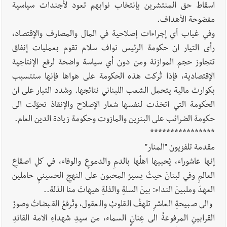
اسقاط حق المنتشرين بإنتخاب نوابهم تعود لأجندات سياسية
مفضوحة الأهداف.
وفي غياب أي إجراءات إصلاحية في المال والمصارف والإقتصاد،
رأى التيار ان حكومة الرئيس نواف سلام تقوم بعمليات إنفاق
تتجاوز حجم الموازنة ومن دون أي سياسة واضحة لرفع الإنتاجية
الإقتصادية، فإذا تُركت هذه الحكومة على هواها فإنها ستتسبب
بكوارث مالية يتحمل الشعب اللبناني نتائجها. وشدد التيار على ان
الحكومة التي اتخذت لنفسها شعار الإصلاح والإنقاذ تحوّلت الى
حكومة الضرائب على البنزين والمازوت وحكومة زيادة الدين العام.
****************
مقدمة تلفزيون "المنار"
إنها عاشوراء، يُحييها اهلُها بالدمِ والدموعٍ والوفاء، في كلِ اصقاعِ
العالمِ وفي لبنانَ حيثُ يسيرُ المحبون على النهجِ الحسينيِ حاملين
العهدَ وملبينَ النداء: بينَ السلةِ والذلةِ هيهاتَ منا الذلة..
والى صبيحةِ العاشرِ تلهفُ القلوبُ والعقول، وتُرفعُ القبضاتُ وصورُ
القرابينِ المرفوعةُ الى عِنانِ السماء، من سيدِ شهداءِ الامة القائدِ