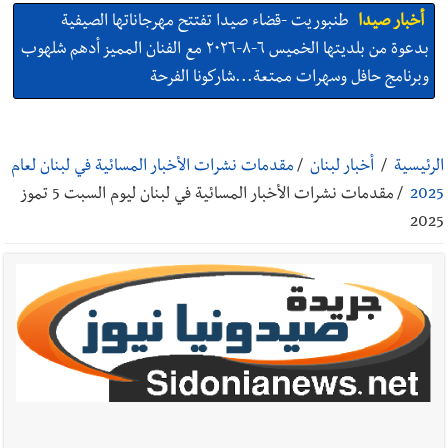
وبرنامج حافل وسهرات ممتعة...شاركونا الفرحة
أخبار صيدا
نادي أشمون الرياضي - صيدا يُحلّق إلى التصفيات
النهائية للدرجة الثالثة .. بثلاثية مستحقة
أخبار صيدا
النائب اسامه سعد تناول في مؤتمر صحافي اقتراح قانون
الرئيسية
/
أخبار لبنان
/
مقدمات نشرات الأخبار المسائية في لبنان لعام
كان قدمه بعنوان قيم العدالة في تجريم العنصرية الصهيونية : لبنان
2025
/
مقدمات نشرات الأخبار المسائية في لبنان ليوم السبت 5 تموز
يحتاج الى مسارات وطنية مستقلة عن المحاور الخارجية
2025
أخبار صيدا
إنارة المنارة وسلالم للسلامة… بصمة جديدة لـ مؤسسة
مرجان في زيرة صيدا
أخبار صيدا
بالصور : حدائق ثانوية السفير تزهر فرحًا وفخرًا احتفالًا
بتخرّج أطفال الروضة الثالثة
أخبار لبنان
بالصور: الجيش اللبناني تفكيك صواريخ وقنابل طيران