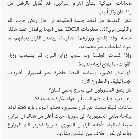
ضمانات أميركية بشأن التزام إسرائيل، قد تُقابل بالرفض من
واشنطن وتل أبيب.
تبقى العقدة: هل تُعقد جلسة الحكومة في حال رفض حزب الله
والرئيس بري؟؟.. معلومات الـLBCI تقول انهما يرفضان عقد هكذا
جلسة، وقد يُقاطع وزراؤهما الحكومة، ويصدر القرار بغيابهم، ما
يترك تداعيات غير محسوبة.
وإذا عُقدت الجلسة وتم تدوير زوايا القرار، قد ينسحب وزراء
القوات، ما يفتح أزمة جديدة.
الهوامش تضيق، وسياسة العصا حاضرة عبر استمرار الضربات
الإسرائيلية. والمطروح الآن:
هل يتفق المسؤولون على مخرج يحمي لبنان؟
وهل يعود باراك بضمانات، أم بجولة مكوكية جديدة؟
ساعات قليلة تفصلنا عن قرار مصيري، تخللها اليوم زيارة لافتة لوفد
برئاسة مفتي الجمهورية الى سوريا، حيث أعلن من هناك ان مزارع
شبعا لبنانية، فأجابه الرئيس السوري بضرورة تحرير تلك المزارع
وبأنه لن يكون خلاف بين البلدين بشأنها.