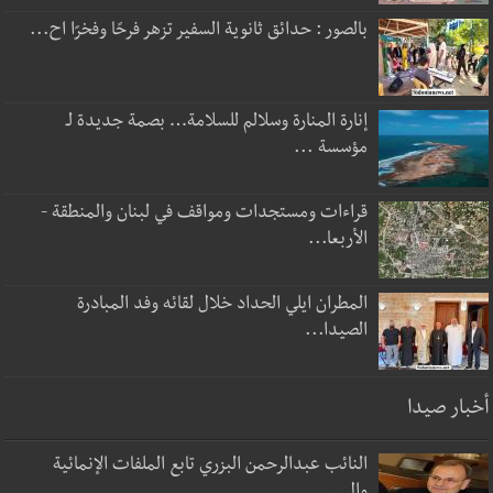
بالصور : حدائق ثانوية السفير تزهر فرحًا وفخرًا اح...
إنارة المنارة وسلالم للسلامة… بصمة جديدة لـ
مؤسسة ...
قراءات ومستجدات ومواقف في لبنان والمنطقة -
الأربعا...
المطران ايلي الحداد خلال لقائه وفد المبادرة
الصيدا...
أخبار صيدا
النائب عبدالرحمن البزري تابع الملفات الإنمائية