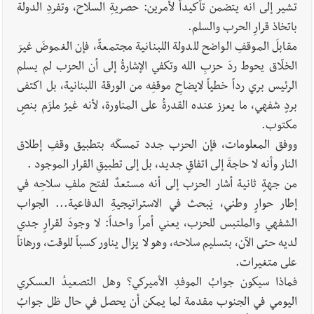
تشير إلى انه يتضمن تأكيداً لأمرين: حصريةِ السلاح، وتفردِ الدولة
باتخاذ قرارِ الحرب والسلم.
مقابلَ الموقفِ الواضح للدولة اللبنانية مجتمعةً، فإن الغموضَ غيرَ
الخلّاق يحوط ردَ حزبِ الله وتكفي الإشارةُ إلى أن الحزب لم يسلم
الرئيس بري رداً خطياً لايضاحِ موقفِه من الورقة اللبنانية، بل اكتفى
بردٍ شفهي، ما يعزز عنده القدرةُ على المناورة، لأنه غيرُ ملزَم بنصٍ
مكتوب.
ووفق المعلومات، فإن الحزب جدد تمسكَه بتطبيق وقفِ إطلاق
النار وأنه لا حاجةَ إلى اتفاقٍ جديد، بل إلى تطبيقِ القرار الموجود .
من جهةٍ ثانية أشار الحزب إلى أنه مستعدٌ لفتح ملفِ سلاحِه في
إطار حوارٍ وطني، يَبحث في الاستراتيجيةِ الدفاعية... الجواب
الشفهي والملتبس للحزب، يعني أمراً واحداً: لا وجودَ لقرارٍ جدي
لديه حتى الآن، بتسليم سلاحه، وهو لا يزال يناور كسباً للوقت، ورهاناً
على متغيرات.
فماذا سيكون جوابُ الموفدِ الأميركي؟ وهل التصعيدُ العسكري
اليومي في الجنوب مقدمة لما يمكن أن يحصل في حال ظل جوابُ