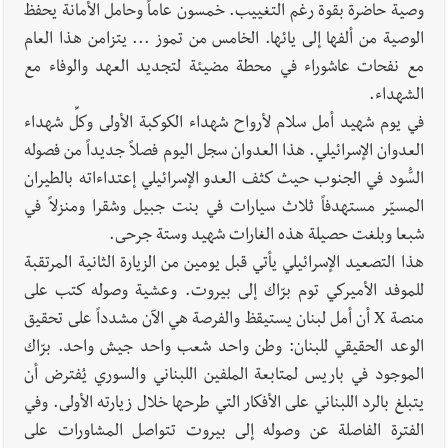
وصية حاضرة بقوة رغم التغييب. خمسون عاماً وحامل الأمانة يحفظ
أخبار العالم
الرئيس الأميركي ترامب يحذّر إيران من ضربة قوية...
الوصية من ألفها إلى يائها. الخامس من تموز ... يتزامن هذا العام
وإعلام إيراني: الاتّفاق مع عُمان مؤجّل ما دامت التهديدات مستمرّة
مع نفحات عاشوراء في محطة مضيئة لتجديد العهد والوفاء مع
الشهداء.
أخبار صيدا
طنبوريت -قضاء صيدا تفتتح مهرجاناتها الصيفية
في يوم شهيد أمل سلام لأرواح شهداء الكوكبة الأولى وكلِّ شهداء
بدعوة من بلديتها الخميس ٦-٨-٢٠٢٦ مع الفنان المميز أدهم شلهوب
العدوان الإسرائيلي. هذا العدوان سجل اليوم فصلاً جديداً من فصوله
وبرنامج حافل وسهرات ممتعة...شاركونا الفرحة
السُّود في الجنوب حيث كثف العدو الإسرائيلي إعتداءاته بالطيران
المسيّر مستهدفاً ثلاث سيارات في بنت جبيل وشقرا ومنزلاً في
شبعا وبلغت حصيلة هذه الغارات شهيد وستة جرحى.
هذا التصعيد الإسرائيلي يأتي قبل يومين من الزيارة الثانية المرتقبة
للموفد الأميركي توم برّاك إلى بيروت. وعشية وصوله كتب على
منصة X أن أمل لبنان يستيقظ والفرصة هي الآن مشدداً على تحقيق
الوعد الحقيقي للبنان: وطن واحد شعب واحد جيش واحد. برّاك
الموجود في باريس لمتابعة الملفين اللبناني والسوري يُفترض أن
يتبلغ بالرد اللبناني على الأفكار التي طرحها خلال زيارته الأولى. وفي
الفترة الفاصلة عن وصوله إلى بيروت تتواصل المشاورات على