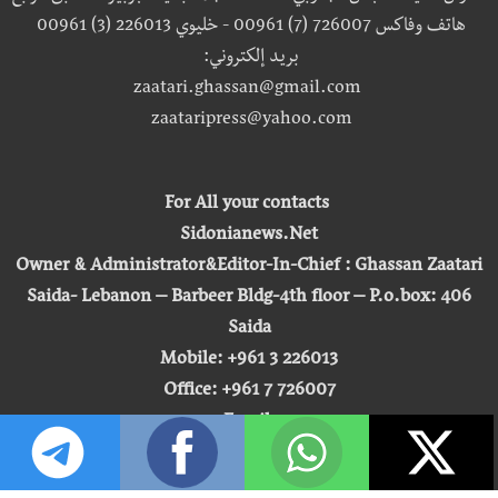
هاتف وفاكس 726007 (7) 00961 - خليوي 226013 (3) 00961
بريد إلكتروني:
zaatari.ghassan@gmail.com
zaataripress@yahoo.com
For All your contacts
Sidonianews.Net
Owner & Administrator&Editor-In-Chief : Ghassan Zaatari
Saida- Lebanon – Barbeer Bldg-4th floor – P.o.box: 406
Saida
Mobile: +961 3 226013
Office: +961 7 726007
Email:
zaatari.ghassan@gmail.com
zaataripress@yahoo.com