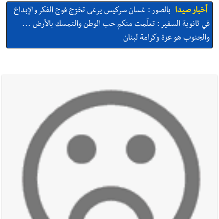
أخبار صيدا
بالصور : غسان سركيس يرعى تخرّج فوج الفكر والإبداع
في ثانوية السفير : تعلّمت منكم حب الوطن والتمسك بالأرض ...
والجنوب هو عزة وكرامة لبنان
أخبار صيدا
المهندس محمد السعودي يستقبل المختارين بعاصيري
والبيلاني
أخبار صيدا
بلدية صيدا : حجز مركبتي توكتوك وتغريم صاحبهما
بسبب الإزعاج الصوتي
أخبار صيدا
We are hiring in Saida - Apply now before 14
august ...مطلوب موظفة للعمل في الأكاديمية الدولية لبناء
القدرات -صيدا
أخبار صيدا
بلدية صيدا ومؤسسة الحريري تعقدان الاجتماع
التشاوري الأول للمرصد الحضري